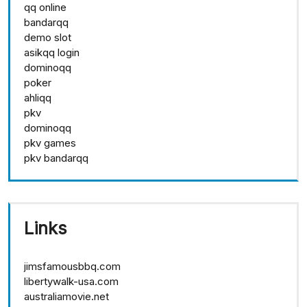
qq online
bandarqq
demo slot
asikqq login
dominoqq
poker
ahliqq
pkv
dominoqq
pkv games
pkv bandarqq
Links
jimsfamousbbq.com
libertywalk-usa.com
australiamovie.net