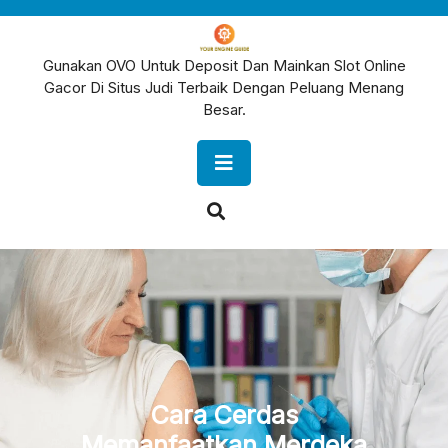
Skip
to
content
Gunakan OVO Untuk Deposit Dan Mainkan Slot Online
Gacor Di Situs Judi Terbaik Dengan Peluang Menang
Besar.
Open
Button
Cara Cerdas
Memanfaatkan Merdeka