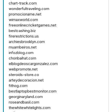
chart-track.com
wonderfultraveling.com
promocioname.net
wimaxworld.com
freeonlinecricketgames.net
bestcashing.biz
firerestrictions.us
archiesbrooklyn.com
muambeiros.net
infozblog.com
chonbaihat.com
elblogdeoscargonzalez.com
webpromote.net
steroids-store.co
arteydecoracion.net
fithog.com
bestlaptopbestmonitor.com
georginaryland.com
roseandbasil.com
thewhitewhitelights.com