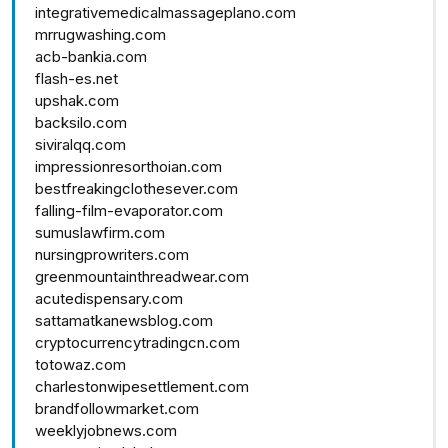
integrativemedicalmassageplano.com
mrrugwashing.com
acb-bankia.com
flash-es.net
upshak.com
backsilo.com
siviralqq.com
impressionresorthoian.com
bestfreakingclothesever.com
falling-film-evaporator.com
sumuslawfirm.com
nursingprowriters.com
greenmountainthreadwear.com
acutedispensary.com
sattamatkanewsblog.com
cryptocurrencytradingcn.com
totowaz.com
charlestonwipesettlement.com
brandfollowmarket.com
weeklyjobnews.com