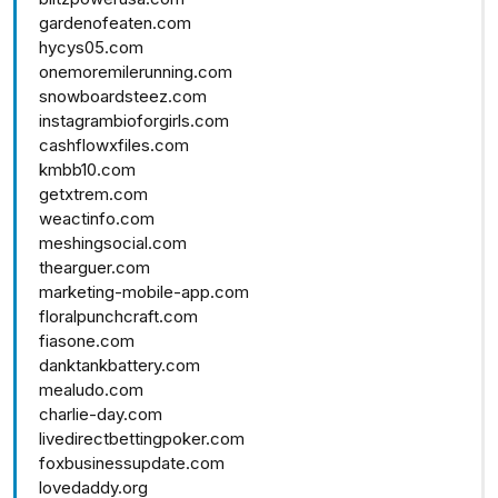
gardenofeaten.com
hycys05.com
onemoremilerunning.com
snowboardsteez.com
instagrambioforgirls.com
cashflowxfiles.com
kmbb10.com
getxtrem.com
weactinfo.com
meshingsocial.com
thearguer.com
marketing-mobile-app.com
floralpunchcraft.com
fiasone.com
danktankbattery.com
mealudo.com
charlie-day.com
livedirectbettingpoker.com
foxbusinessupdate.com
lovedaddy.org