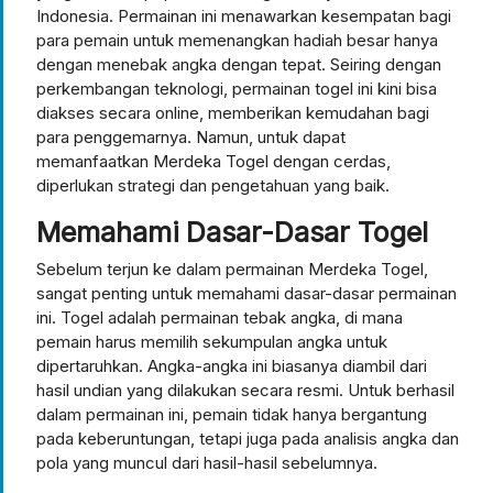
Indonesia. Permainan ini menawarkan kesempatan bagi
para pemain untuk memenangkan hadiah besar hanya
dengan menebak angka dengan tepat. Seiring dengan
perkembangan teknologi, permainan togel ini kini bisa
diakses secara online, memberikan kemudahan bagi
para penggemarnya. Namun, untuk dapat
memanfaatkan Merdeka Togel dengan cerdas,
diperlukan strategi dan pengetahuan yang baik.
Memahami Dasar-Dasar Togel
Sebelum terjun ke dalam permainan Merdeka Togel,
sangat penting untuk memahami dasar-dasar permainan
ini. Togel adalah permainan tebak angka, di mana
pemain harus memilih sekumpulan angka untuk
dipertaruhkan. Angka-angka ini biasanya diambil dari
hasil undian yang dilakukan secara resmi. Untuk berhasil
dalam permainan ini, pemain tidak hanya bergantung
pada keberuntungan, tetapi juga pada analisis angka dan
pola yang muncul dari hasil-hasil sebelumnya.