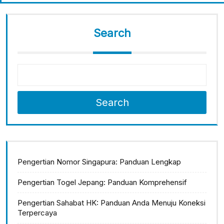
Search
Search
Pengertian Nomor Singapura: Panduan Lengkap
Pengertian Togel Jepang: Panduan Komprehensif
Pengertian Sahabat HK: Panduan Anda Menuju Koneksi
Terpercaya