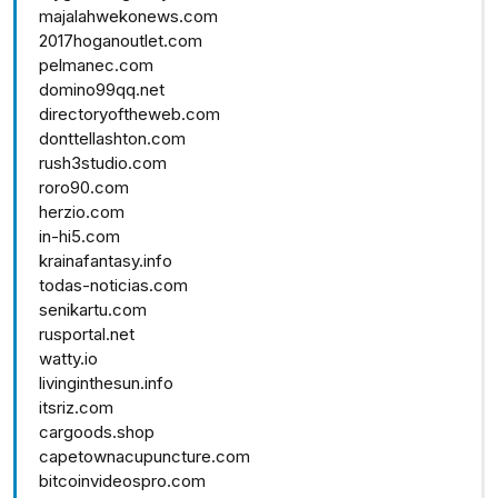
majalahwekonews.com
2017hoganoutlet.com
pelmanec.com
domino99qq.net
directoryoftheweb.com
donttellashton.com
rush3studio.com
roro90.com
herzio.com
in-hi5.com
krainafantasy.info
todas-noticias.com
senikartu.com
rusportal.net
watty.io
livinginthesun.info
itsriz.com
cargoods.shop
capetownacupuncture.com
bitcoinvideospro.com