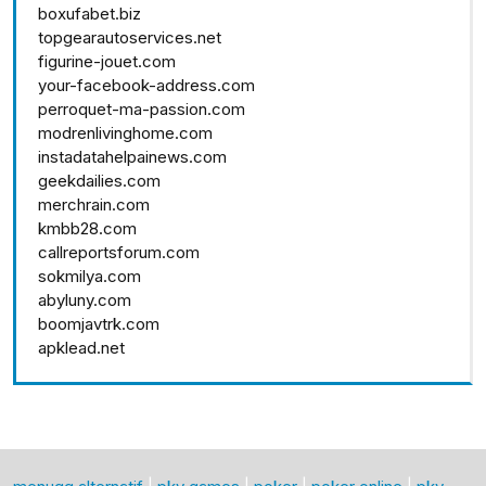
boxufabet.biz
topgearautoservices.net
figurine-jouet.com
your-facebook-address.com
perroquet-ma-passion.com
modrenlivinghome.com
instadatahelpainews.com
geekdailies.com
merchrain.com
kmbb28.com
callreportsforum.com
sokmilya.com
abyluny.com
boomjavtrk.com
apklead.net