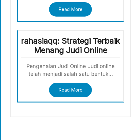
Read More
rahasiaqq: Strategi Terbaik
Menang Judi Online
Pengenalan Judi Online Judi online
telah menjadi salah satu bentuk…
Read More