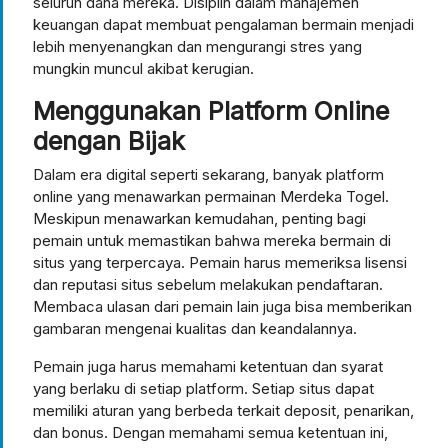
seluruh dana mereka. Disiplin dalam manajemen
keuangan dapat membuat pengalaman bermain menjadi
lebih menyenangkan dan mengurangi stres yang
mungkin muncul akibat kerugian.
Menggunakan Platform Online
dengan Bijak
Dalam era digital seperti sekarang, banyak platform
online yang menawarkan permainan Merdeka Togel.
Meskipun menawarkan kemudahan, penting bagi
pemain untuk memastikan bahwa mereka bermain di
situs yang terpercaya. Pemain harus memeriksa lisensi
dan reputasi situs sebelum melakukan pendaftaran.
Membaca ulasan dari pemain lain juga bisa memberikan
gambaran mengenai kualitas dan keandalannya.
Pemain juga harus memahami ketentuan dan syarat
yang berlaku di setiap platform. Setiap situs dapat
memiliki aturan yang berbeda terkait deposit, penarikan,
dan bonus. Dengan memahami semua ketentuan ini,