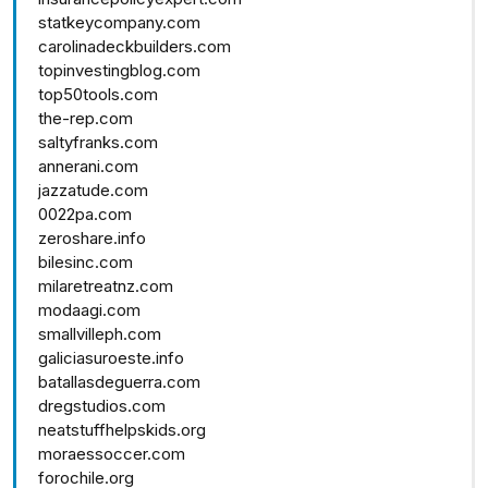
statkeycompany.com
carolinadeckbuilders.com
topinvestingblog.com
top50tools.com
the-rep.com
saltyfranks.com
annerani.com
jazzatude.com
0022pa.com
zeroshare.info
bilesinc.com
milaretreatnz.com
modaagi.com
smallvilleph.com
galiciasuroeste.info
batallasdeguerra.com
dregstudios.com
neatstuffhelpskids.org
moraessoccer.com
forochile.org