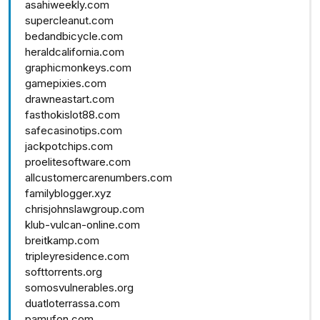
asahiweekly.com
supercleanut.com
bedandbicycle.com
heraldcalifornia.com
graphicmonkeys.com
gamepixies.com
drawneastart.com
fasthokislot88.com
safecasinotips.com
jackpotchips.com
proelitesoftware.com
allcustomercarenumbers.com
familyblogger.xyz
chrisjohnslawgroup.com
klub-vulcan-online.com
breitkamp.com
tripleyresidence.com
softtorrents.org
somosvulnerables.org
duatloterrassa.com
pamufon.com