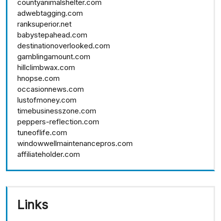
countyanimalshelter.com
adwebtagging.com
ranksuperior.net
babystepahead.com
destinationoverlooked.com
gamblingamount.com
hillclimbwax.com
hnopse.com
occasionnews.com
lustofmoney.com
timebusinesszone.com
peppers-reflection.com
tuneoflife.com
windowwellmaintenancepros.com
affiliateholder.com
Links