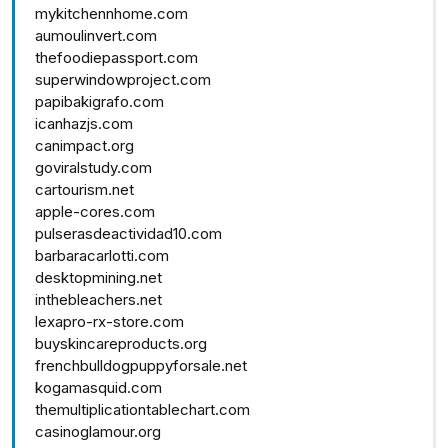
mykitchennhome.com
aumoulinvert.com
thefoodiepassport.com
superwindowproject.com
papibakigrafo.com
icanhazjs.com
canimpact.org
goviralstudy.com
cartourism.net
apple-cores.com
pulserasdeactividad10.com
barbaracarlotti.com
desktopmining.net
inthebleachers.net
lexapro-rx-store.com
buyskincareproducts.org
frenchbulldogpuppyforsale.net
kogamasquid.com
themultiplicationtablechart.com
casinoglamour.org