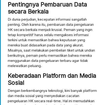
Pentingnya Pembaruan Data
secara Berkala
Di dunia perjudian, kecepatan informasi sangatlah
penting. Oleh karena itu, pembaruan data pengeluaran
HK secara berkala menjadi krusial. Pemain yang ingin
tetap kompetitif harus selalu mengakses informasi
terkini untuk memastikan bahwa keputusan yang
mereka buat didasarkan pada data yang akurat.
Misalnya, saat melakukan pembelian tiket untuk undian
berikutnya, pemain perlu memastikan bahwa mereka
menggunakan data pengeluaran terbaru agar tidak
melewatkan peluang.
Keberadaan Platform dan Media
Sosial
Dengan berkembangnya teknologi, kini banyak platform
dan media sosial yang menyediakan cacatan
pengeluaran HK secara real-time. Hal ini memudahkan