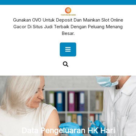
Skip
to
content
Gunakan OVO Untuk Deposit Dan Mainkan Slot Online
Gacor Di Situs Judi Terbaik Dengan Peluang Menang
Besar.
Open
Button
Data Pengeluaran HK Hari