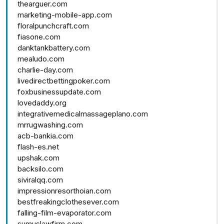
thearguer.com
marketing-mobile-app.com
floralpunchcraft.com
fiasone.com
danktankbattery.com
mealudo.com
charlie-day.com
livedirectbettingpoker.com
foxbusinessupdate.com
lovedaddy.org
integrativemedicalmassageplano.com
mrrugwashing.com
acb-bankia.com
flash-es.net
upshak.com
backsilo.com
siviralqq.com
impressionresorthoian.com
bestfreakingclothesever.com
falling-film-evaporator.com
sumuslawfirm.com