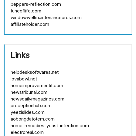
peppers-reflection.com
tuneoflife.com
windowwellmaintenancepros.com
affiliateholder.com
Links
helpdesksoftwares.net
lovabowl.net
homeimprovementit.com
newstribunal.com
newsdailymagazines.com
preceptionhub.com
yeezislides.com
aobongdatotem.com
home-remedies-yeast-infection.com
electroreal.com