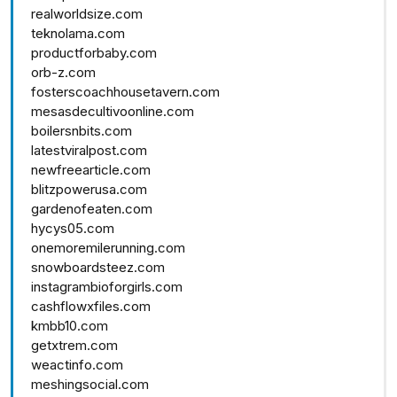
realworldsize.com
teknolama.com
productforbaby.com
orb-z.com
fosterscoachhousetavern.com
mesasdecultivoonline.com
boilersnbits.com
latestviralpost.com
newfreearticle.com
blitzpowerusa.com
gardenofeaten.com
hycys05.com
onemoremilerunning.com
snowboardsteez.com
instagrambioforgirls.com
cashflowxfiles.com
kmbb10.com
getxtrem.com
weactinfo.com
meshingsocial.com