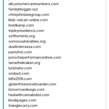
allcustomercarenumbers.com
familyblogger.xyz
chrisjohnslawgroup.com
klub-vulcan-online.com
breitkamp.com
tripleyresidence.com
softtorrents.org
somosvulnerables.org
duatloterrassa.com
pamufon.com
porscheperformancedrive.com
tamethekraken.org
lutzinator.com
ondasrl.com
blife2016.com
glutenfreesnowboarder.com
lizmorrowdesign.com
healwithcannabidiol.com
kioskpages.com
trianglecurry.com