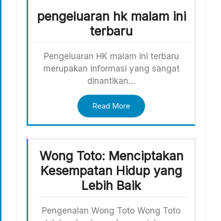
pengeluaran hk malam ini
terbaru
Pengeluaran HK malam ini terbaru
merupakan informasi yang sangat
dinantikan…
Read More
Wong Toto: Menciptakan
Kesempatan Hidup yang
Lebih Baik
Pengenalan Wong Toto Wong Toto