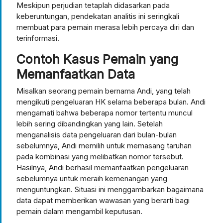
Meskipun perjudian tetaplah didasarkan pada
keberuntungan, pendekatan analitis ini seringkali
membuat para pemain merasa lebih percaya diri dan
terinformasi.
Contoh Kasus Pemain yang
Memanfaatkan Data
Misalkan seorang pemain bernama Andi, yang telah
mengikuti pengeluaran HK selama beberapa bulan. Andi
mengamati bahwa beberapa nomor tertentu muncul
lebih sering dibandingkan yang lain. Setelah
menganalisis data pengeluaran dari bulan-bulan
sebelumnya, Andi memilih untuk memasang taruhan
pada kombinasi yang melibatkan nomor tersebut.
Hasilnya, Andi berhasil memanfaatkan pengeluaran
sebelumnya untuk meraih kemenangan yang
menguntungkan. Situasi ini menggambarkan bagaimana
data dapat memberikan wawasan yang berarti bagi
pemain dalam mengambil keputusan.