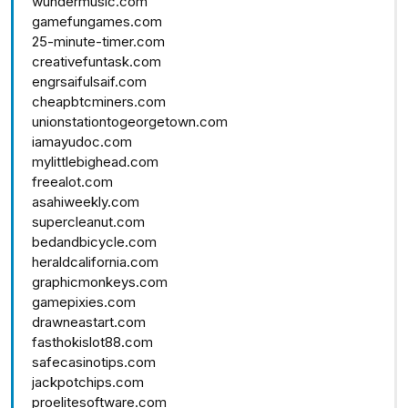
wundermusic.com
gamefungames.com
25-minute-timer.com
creativefuntask.com
engrsaifulsaif.com
cheapbtcminers.com
unionstationtogeorgetown.com
iamayudoc.com
mylittlebighead.com
freealot.com
asahiweekly.com
supercleanut.com
bedandbicycle.com
heraldcalifornia.com
graphicmonkeys.com
gamepixies.com
drawneastart.com
fasthokislot88.com
safecasinotips.com
jackpotchips.com
proelitesoftware.com