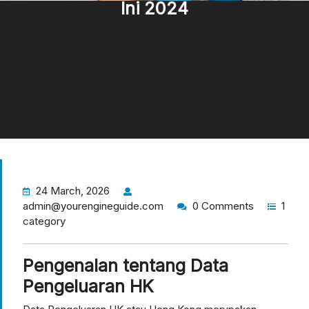
Ini 2024
24 March, 2026
admin@yourengineguide.com
0 Comments
1
category
Pengenalan tentang Data
Pengeluaran HK