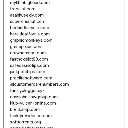
mylittlebighead.com
freealot.com
asahiweekly.com
supercleanut.com
bedandbicycle.com
heraldcalifornia.com
graphicmonkeys.com
gamepixies.com
drawneastart.com
fasthokislot88.com
safecasinotips.com
jackpotchips.com
proelitesoftware.com
allcustomercarenumbers.com
familyblogger.xyz
chrisjohnslawgroup.com
klub-vulcan-online.com
breitkamp.com
tripleyresidence.com
softtorrents.org