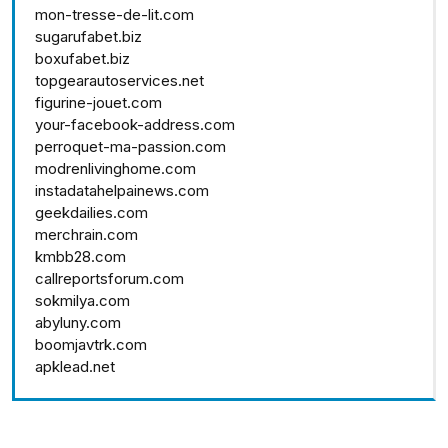
mon-tresse-de-lit.com
sugarufabet.biz
boxufabet.biz
topgearautoservices.net
figurine-jouet.com
your-facebook-address.com
perroquet-ma-passion.com
modrenlivinghome.com
instadatahelpainews.com
geekdailies.com
merchrain.com
kmbb28.com
callreportsforum.com
sokmilya.com
abyluny.com
boomjavtrk.com
apklead.net