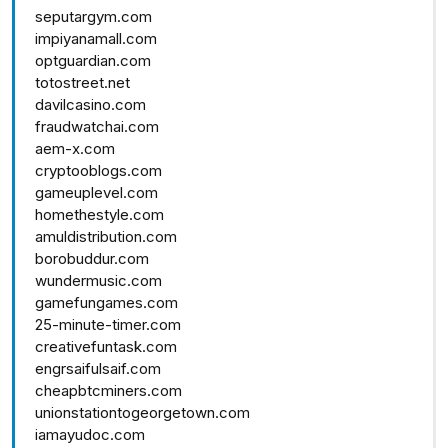
seputargym.com
impiyanamall.com
optguardian.com
totostreet.net
davilcasino.com
fraudwatchai.com
aem-x.com
cryptooblogs.com
gameuplevel.com
homethestyle.com
amuldistribution.com
borobuddur.com
wundermusic.com
gamefungames.com
25-minute-timer.com
creativefuntask.com
engrsaifulsaif.com
cheapbtcminers.com
unionstationtogeorgetown.com
iamayudoc.com