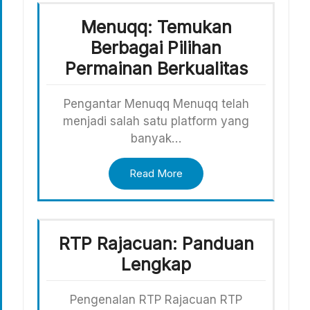
Menuqq: Temukan
Berbagai Pilihan
Permainan Berkualitas
Pengantar Menuqq Menuqq telah
menjadi salah satu platform yang
banyak…
Read More
RTP Rajacuan: Panduan
Lengkap
Pengenalan RTP Rajacuan RTP