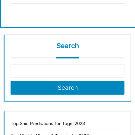
Search
Search
Top Shio Predictions for Togel 2023