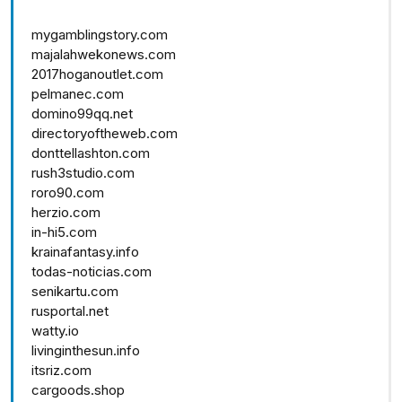
mygamblingstory.com
majalahwekonews.com
2017hoganoutlet.com
pelmanec.com
domino99qq.net
directoryoftheweb.com
donttellashton.com
rush3studio.com
roro90.com
herzio.com
in-hi5.com
krainafantasy.info
todas-noticias.com
senikartu.com
rusportal.net
watty.io
livinginthesun.info
itsriz.com
cargoods.shop