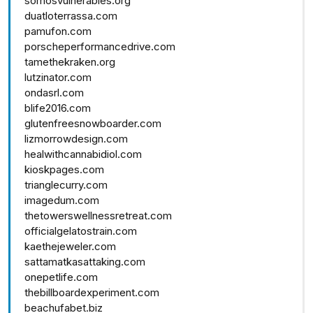
somosvulnerables.org
duatloterrassa.com
pamufon.com
porscheperformancedrive.com
tamethekraken.org
lutzinator.com
ondasrl.com
blife2016.com
glutenfreesnowboarder.com
lizmorrowdesign.com
healwithcannabidiol.com
kioskpages.com
trianglecurry.com
imagedum.com
thetowerswellnessretreat.com
officialgelatostrain.com
kaethejeweler.com
sattamatkasattaking.com
onepetlife.com
thebillboardexperiment.com
beachufabet.biz