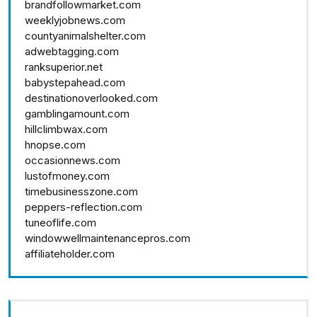
brandfollowmarket.com
weeklyjobnews.com
countyanimalshelter.com
adwebtagging.com
ranksuperior.net
babystepahead.com
destinationoverlooked.com
gamblingamount.com
hillclimbwax.com
hnopse.com
occasionnews.com
lustofmoney.com
timebusinesszone.com
peppers-reflection.com
tuneoflife.com
windowwellmaintenancepros.com
affiliateholder.com