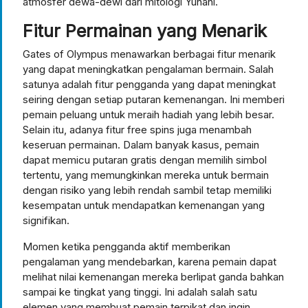
atmosfer dewa-dewi dari mitologi Yunani.
Fitur Permainan yang Menarik
Gates of Olympus menawarkan berbagai fitur menarik
yang dapat meningkatkan pengalaman bermain. Salah
satunya adalah fitur pengganda yang dapat meningkat
seiring dengan setiap putaran kemenangan. Ini memberi
pemain peluang untuk meraih hadiah yang lebih besar.
Selain itu, adanya fitur free spins juga menambah
keseruan permainan. Dalam banyak kasus, pemain
dapat memicu putaran gratis dengan memilih simbol
tertentu, yang memungkinkan mereka untuk bermain
dengan risiko yang lebih rendah sambil tetap memiliki
kesempatan untuk mendapatkan kemenangan yang
signifikan.
Momen ketika pengganda aktif memberikan
pengalaman yang mendebarkan, karena pemain dapat
melihat nilai kemenangan mereka berlipat ganda bahkan
sampai ke tingkat yang tinggi. Ini adalah salah satu
elemen yang membuat pemain terpikat dan ingin