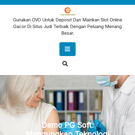
Skip
to
content
Gunakan OVO Untuk Deposit Dan Mainkan Slot Online
Gacor Di Situs Judi Terbaik Dengan Peluang Menang
Besar.
Open
Button
Demo PG Soft:
Mengungkap Teknologi