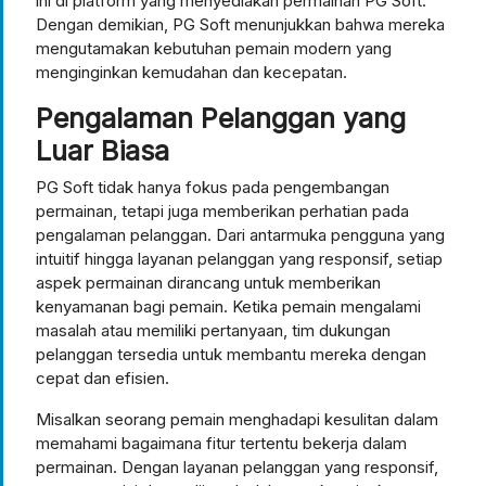
ini di platform yang menyediakan permainan PG Soft.
Dengan demikian, PG Soft menunjukkan bahwa mereka
mengutamakan kebutuhan pemain modern yang
menginginkan kemudahan dan kecepatan.
Pengalaman Pelanggan yang
Luar Biasa
PG Soft tidak hanya fokus pada pengembangan
permainan, tetapi juga memberikan perhatian pada
pengalaman pelanggan. Dari antarmuka pengguna yang
intuitif hingga layanan pelanggan yang responsif, setiap
aspek permainan dirancang untuk memberikan
kenyamanan bagi pemain. Ketika pemain mengalami
masalah atau memiliki pertanyaan, tim dukungan
pelanggan tersedia untuk membantu mereka dengan
cepat dan efisien.
Misalkan seorang pemain menghadapi kesulitan dalam
memahami bagaimana fitur tertentu bekerja dalam
permainan. Dengan layanan pelanggan yang responsif,