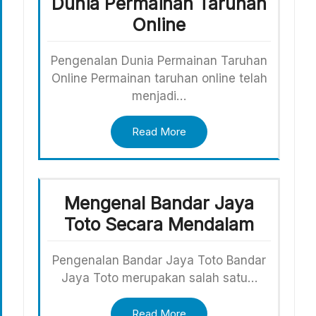
Dunia Permainan Taruhan
Online
Pengenalan Dunia Permainan Taruhan
Online Permainan taruhan online telah
menjadi…
Read More
Mengenal Bandar Jaya
Toto Secara Mendalam
Pengenalan Bandar Jaya Toto Bandar
Jaya Toto merupakan salah satu…
Read More