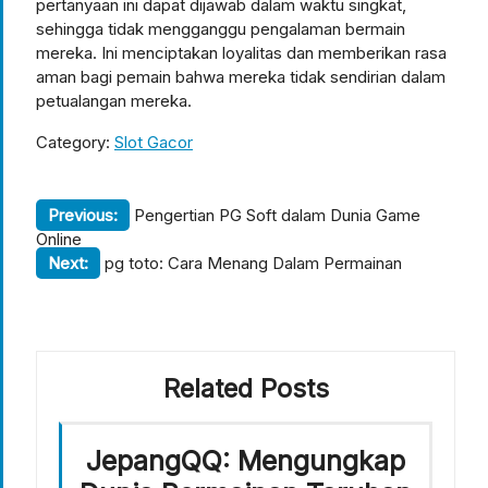
pertanyaan ini dapat dijawab dalam waktu singkat,
sehingga tidak mengganggu pengalaman bermain
mereka. Ini menciptakan loyalitas dan memberikan rasa
aman bagi pemain bahwa mereka tidak sendirian dalam
petualangan mereka.
Category:
Slot Gacor
Post
Previous:
Pengertian PG Soft dalam Dunia Game
Online
navigation
Next:
pg toto: Cara Menang Dalam Permainan
Related Posts
JepangQQ: Mengungkap