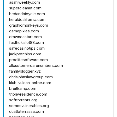
asahiweekly.com
supercleanut.com
bedandbicycle.com
heraldcalifornia.com
graphicmonkeys.com
gamepixies.com
drawneastart.com
fasthokislot88.com
safecasinotips.com
jackpotchips.com
proelitesoftware.com
allcustomercarenumbers.com
familyblogger.xyz
chrisjohnslawgroup.com
klub-vulcan-online.com
breitkamp.com
tripleyresidence.com
softtorrents.org
somosvulnerables.org
duatloterrassa.com