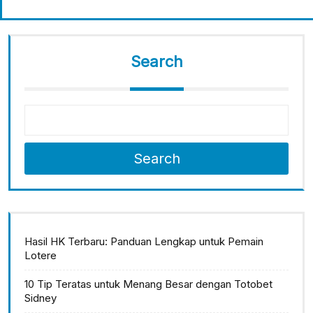
Search
Search
Hasil HK Terbaru: Panduan Lengkap untuk Pemain
Lotere
10 Tip Teratas untuk Menang Besar dengan Totobet
Sidney