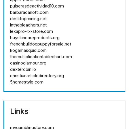
pulserasdeactividad10.com
barbaracarlotti.com
desktopmining.net
inthebleachers.net
lexapro-rx-store.com
buyskincareproducts.org
frenchbulldogpuppyforsale.net
kogamasquid.com
themultiplicationtablechart.com
casinoglamour.org
dextercoin.io
christianarticledirectory.org
5homestyle.com
Links
mygamblingstory.com