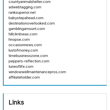
countyanimalshelter.com
adwebtagging.com
ranksuperior.net
babystepahead.com
destinationoverlooked.com
gamblingamount.com
hillclimbwax.com
hnopse.com
occasionnews.com
lustofmoney.com
timebusinesszone.com
peppers-reflection.com
tuneoflife.com
windowwellmaintenancepros.com
affiliateholder.com
Links