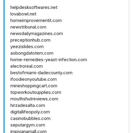
helpdesksoftwares.net
lovabowl.net
homeimprovementit.com
newstribunal.com
newsdailymagazines.com
preceptionhub.com
yeezislides.com
aobongdatotem.com
home-remedies-yeast-infection.com
electroreal.com
bestofmiami-dadecounty.com
ifoodieonyoutube.com
mineshoppingcart.com
topworkoutsupplies.com
mouthshutreviews.com
hirzadesalta.com
digitallifeopoly.com
casinobubbles.com
seputargym.com
impiyanamall.com