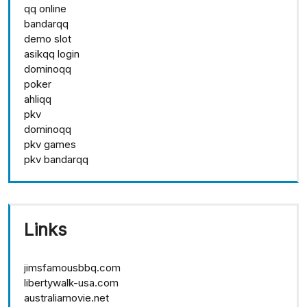
qq online
bandarqq
demo slot
asikqq login
dominoqq
poker
ahliqq
pkv
dominoqq
pkv games
pkv bandarqq
Links
jimsfamousbbq.com
libertywalk-usa.com
australiamovie.net