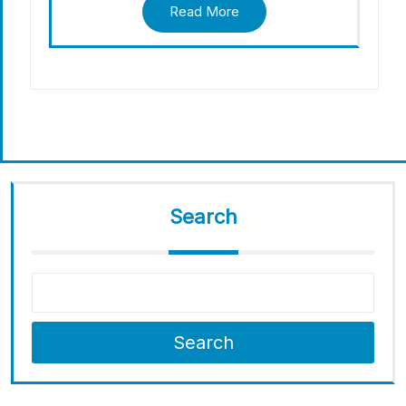
Read More
Search
Search