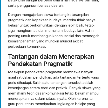
Batak bisa sangat berbeda dalam hal nada, keformalan,
serta penggunaan bahasa daerah.
Dengan mengajarkan siswa tentang keterampilan
pragmatik dan kepekaan budaya, mereka tidak hanya
belajar untuk berkomunikasi dengan lebih baik, tetapi
juga menghormati dan memahami budaya lain. Hal ini
penting untuk membangun kohesi sosial dan mencegah
kesalahpahaman yang mungkin muncul akibat
perbedaan komunikasi.
Tantangan dalam Menerapkan
Pendekatan Pragmatik
Meskipun pendekatan pragmatik membawa banyak
manfaat dalam pendidikan, ada tantangan tertentu yang
perlu dihadapi. Salah satu tantangan tersebut adalah
kesenjangan antara teori dan praktik. Banyak siswa yang
memahami teori dasar komunikasi tetapi belum mampu
menerapkannya dalam situasi nyata. Oleh karena itu,
guru perlu terus menciptakan lingkungan belajar yang