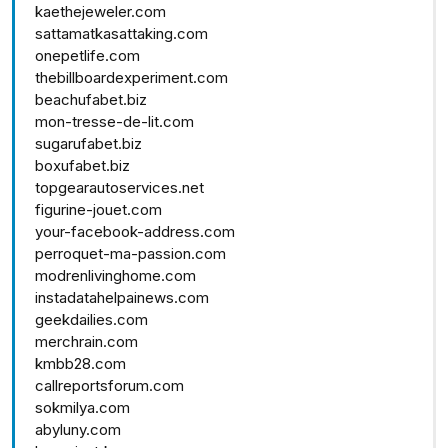
kaethejeweler.com
sattamatkasattaking.com
onepetlife.com
thebillboardexperiment.com
beachufabet.biz
mon-tresse-de-lit.com
sugarufabet.biz
boxufabet.biz
topgearautoservices.net
figurine-jouet.com
your-facebook-address.com
perroquet-ma-passion.com
modrenlivinghome.com
instadatahelpainews.com
geekdailies.com
merchrain.com
kmbb28.com
callreportsforum.com
sokmilya.com
abyluny.com