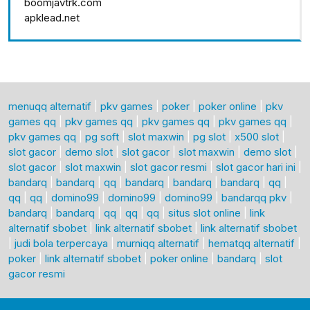
boomjavtrk.com
apklead.net
menuqq alternatif
|
pkv games
|
poker
|
poker online
|
pkv
games qq
|
pkv games qq
|
pkv games qq
|
pkv games qq
|
pkv games qq
|
pg soft
|
slot maxwin
|
pg slot
|
x500 slot
|
slot gacor
|
demo slot
|
slot gacor
|
slot maxwin
|
demo slot
|
slot gacor
|
slot maxwin
|
slot gacor resmi
|
slot gacor hari ini
|
bandarq
|
bandarq
|
qq
|
bandarq
|
bandarq
|
bandarq
|
qq
|
qq
|
qq
|
domino99
|
domino99
|
domino99
|
bandarqq pkv
|
bandarq
|
bandarq
|
qq
|
qq
|
qq
|
situs slot online
|
link
alternatif sbobet
|
link alternatif sbobet
|
link alternatif sbobet
|
judi bola terpercaya
|
murniqq alternatif
|
hematqq alternatif
|
poker
|
link alternatif sbobet
|
poker online
|
bandarq
|
slot
gacor resmi