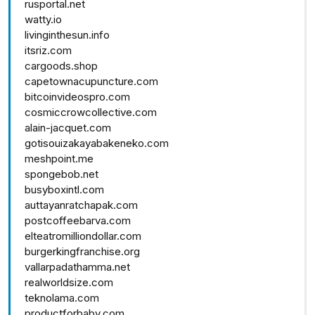
rusportal.net
watty.io
livinginthesun.info
itsriz.com
cargoods.shop
capetownacupuncture.com
bitcoinvideospro.com
cosmiccrowcollective.com
alain-jacquet.com
gotisouizakayabakeneko.com
meshpoint.me
spongebob.net
busyboxintl.com
auttayanratchapak.com
postcoffeebarva.com
elteatromilliondollar.com
burgerkingfranchise.org
vallarpadathamma.net
realworldsize.com
teknolama.com
productforbaby.com