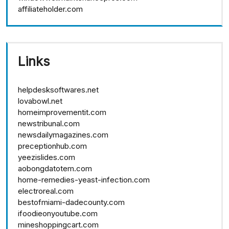
affiliateholder.com
Links
helpdesksoftwares.net
lovabowl.net
homeimprovementit.com
newstribunal.com
newsdailymagazines.com
preceptionhub.com
yeezislides.com
aobongdatotem.com
home-remedies-yeast-infection.com
electroreal.com
bestofmiami-dadecounty.com
ifoodieonyoutube.com
mineshoppingcart.com