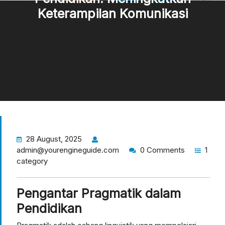
Keterampilan Komunikasi
28 August, 2025
admin@yourengineguide.com
0 Comments
1
category
Pengantar Pragmatik dalam
Pendidikan