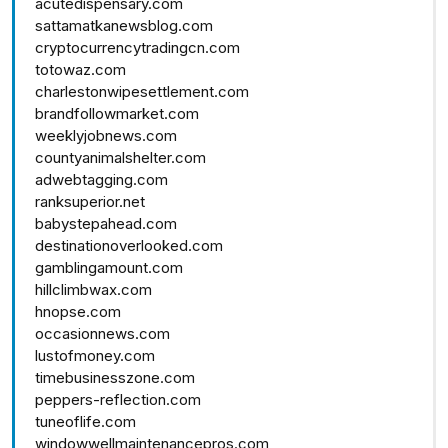
acutedispensary.com
sattamatkanewsblog.com
cryptocurrencytradingcn.com
totowaz.com
charlestonwipesettlement.com
brandfollowmarket.com
weeklyjobnews.com
countyanimalshelter.com
adwebtagging.com
ranksuperior.net
babystepahead.com
destinationoverlooked.com
gamblingamount.com
hillclimbwax.com
hnopse.com
occasionnews.com
lustofmoney.com
timebusinesszone.com
peppers-reflection.com
tuneoflife.com
windowwellmaintenancepros.com