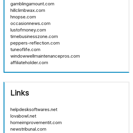
gamblingamount.com
hillclimbwax.com
hnopse.com
occasionnews.com
lustofmoney.com
timebusinesszone.com
peppers-reflection.com
tuneoflife.com
windowwellmaintenancepros.com
affiliateholder.com
Links
helpdesksoftwares.net
lovabowl.net
homeimprovementit.com
newstribunal.com