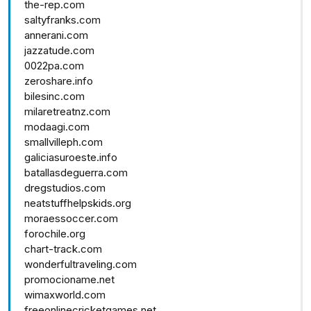
the-rep.com
saltyfranks.com
annerani.com
jazzatude.com
0022pa.com
zeroshare.info
bilesinc.com
milaretreatnz.com
modaagi.com
smallvilleph.com
galiciasuroeste.info
batallasdeguerra.com
dregstudios.com
neatstuffhelpskids.org
moraessoccer.com
forochile.org
chart-track.com
wonderfultraveling.com
promocioname.net
wimaxworld.com
freeonlinecricketgames.net