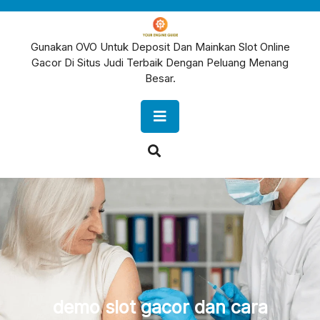
Skip
to
content
Gunakan OVO Untuk Deposit Dan Mainkan Slot Online
Gacor Di Situs Judi Terbaik Dengan Peluang Menang
Besar.
Open
Button
demo slot gacor dan cara