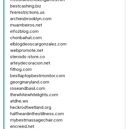
bestcashing.biz
firerestrictions.us
archiesbrooklyn.com
muambeiros.net
infozblog.com
chonbaihat.com
elblogdeoscargonzalez.com
webpromote.net
steroids-store.co
arteydecoracion.net
fithog.com
bestlaptopbestmonitor.com
georginaryland.com
roseandbasil.com
thewhitewhitelights.com
atdhe.ws
heckrodtwetland.org
halfheardinthestillness.com
mybestmassagechair.com
ericreed.net