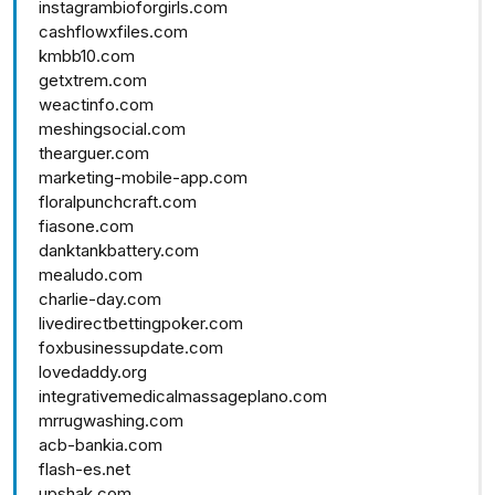
instagrambioforgirls.com
cashflowxfiles.com
kmbb10.com
getxtrem.com
weactinfo.com
meshingsocial.com
thearguer.com
marketing-mobile-app.com
floralpunchcraft.com
fiasone.com
danktankbattery.com
mealudo.com
charlie-day.com
livedirectbettingpoker.com
foxbusinessupdate.com
lovedaddy.org
integrativemedicalmassageplano.com
mrrugwashing.com
acb-bankia.com
flash-es.net
upshak.com