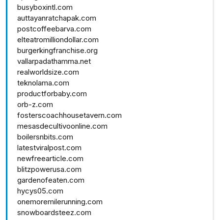
busyboxintl.com
auttayanratchapak.com
postcoffeebarva.com
elteatromilliondollar.com
burgerkingfranchise.org
vallarpadathamma.net
realworldsize.com
teknolama.com
productforbaby.com
orb-z.com
fosterscoachhousetavern.com
mesasdecultivoonline.com
boilersnbits.com
latestviralpost.com
newfreearticle.com
blitzpowerusa.com
gardenofeaten.com
hycys05.com
onemoremilerunning.com
snowboardsteez.com