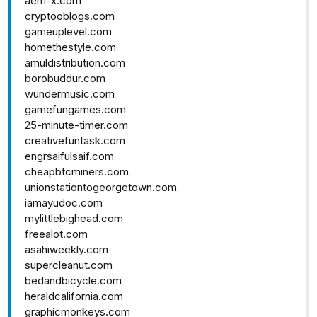
aem-x.com
cryptooblogs.com
gameuplevel.com
homethestyle.com
amuldistribution.com
borobuddur.com
wundermusic.com
gamefungames.com
25-minute-timer.com
creativefuntask.com
engrsaifulsaif.com
cheapbtcminers.com
unionstationtogeorgetown.com
iamayudoc.com
mylittlebighead.com
freealot.com
asahiweekly.com
supercleanut.com
bedandbicycle.com
heraldcalifornia.com
graphicmonkeys.com