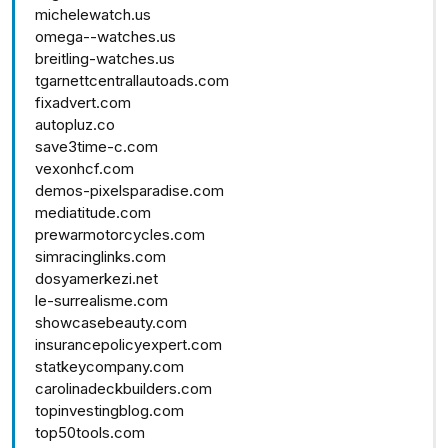
michelewatch.us
omega--watches.us
breitling-watches.us
tgarnettcentrallautoads.com
fixadvert.com
autopluz.co
save3time-c.com
vexonhcf.com
demos-pixelsparadise.com
mediatitude.com
prewarmotorcycles.com
simracinglinks.com
dosyamerkezi.net
le-surrealisme.com
showcasebeauty.com
insurancepolicyexpert.com
statkeycompany.com
carolinadeckbuilders.com
topinvestingblog.com
top50tools.com