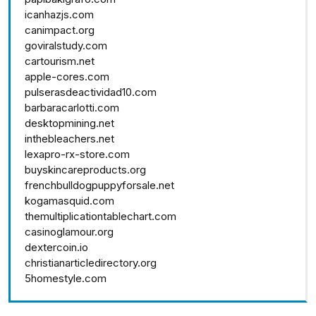
icanhazjs.com
canimpact.org
goviralstudy.com
cartourism.net
apple-cores.com
pulserasdeactividad10.com
barbaracarlotti.com
desktopmining.net
inthebleachers.net
lexapro-rx-store.com
buyskincareproducts.org
frenchbulldogpuppyforsale.net
kogamasquid.com
themultiplicationtablechart.com
casinoglamour.org
dextercoin.io
christianarticledirectory.org
5homestyle.com