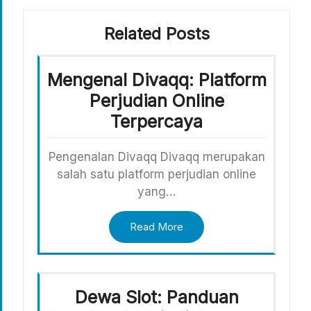
Related Posts
Mengenal Divaqq: Platform
Perjudian Online
Terpercaya
Pengenalan Divaqq Divaqq merupakan
salah satu platform perjudian online
yang…
Read More
Dewa Slot: Panduan