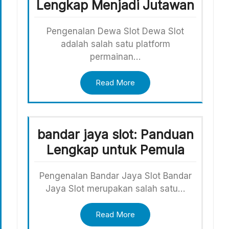
Lengkap Menjadi Jutawan
Pengenalan Dewa Slot Dewa Slot
adalah salah satu platform
permainan…
Read More
bandar jaya slot: Panduan
Lengkap untuk Pemula
Pengenalan Bandar Jaya Slot Bandar
Jaya Slot merupakan salah satu…
Read More