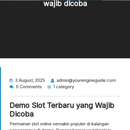
wajib dicoba
3 August, 2025
admin@yourengineguide.com
0 Comments
1 category
Demo Slot Terbaru yang Wajib
Dicoba
Permainan slot online semakin populer di kalangan