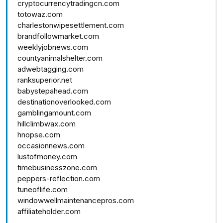
cryptocurrencytradingcn.com
totowaz.com
charlestonwipesettlement.com
brandfollowmarket.com
weeklyjobnews.com
countyanimalshelter.com
adwebtagging.com
ranksuperior.net
babystepahead.com
destinationoverlooked.com
gamblingamount.com
hillclimbwax.com
hnopse.com
occasionnews.com
lustofmoney.com
timebusinesszone.com
peppers-reflection.com
tuneoflife.com
windowwellmaintenancepros.com
affiliateholder.com