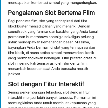
mendapatkan kombinasi simbol yang menguntungkan.
Pengalaman Slot Bertema Film
Bagi pencinta film, slot yang terinspirasi dari film
blockbuster menjadi pilihan yang menarik. Dengan
soundtrack yang familiar dan karakter yang Anda kenal,
permainan ini membawa nostalgia sekaligus peluang
untuk mendapatkan kemenangan besar. Misalnya,
bayangkan Anda bermain di slot yang terinspirasi dari
film klasik, di mana setiap simbol menawarkan ikonik
yang membangkitkan kenangan. Fitur putaran gratis di
slot ini sering kali terinspirasi oleh alur cerita film,
menambah keseruan saat Anda berusaha meraih
jackpot.
Slot dengan Fitur Interaktif
Seiring perkembangan teknologi, slot dengan fitur
interaktif menjadi lebih banyak tersedia. Permainan ini
memungkinkan Anda untuk membuat keputusan yang