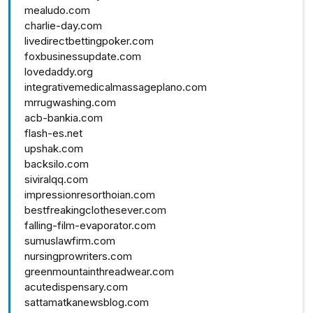
mealudo.com
charlie-day.com
livedirectbettingpoker.com
foxbusinessupdate.com
lovedaddy.org
integrativemedicalmassageplano.com
mrrugwashing.com
acb-bankia.com
flash-es.net
upshak.com
backsilo.com
siviralqq.com
impressionresorthoian.com
bestfreakingclothesever.com
falling-film-evaporator.com
sumuslawfirm.com
nursingprowriters.com
greenmountainthreadwear.com
acutedispensary.com
sattamatkanewsblog.com