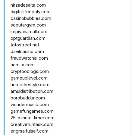
hirzadesalta.com
digitallifeopoly.com
casinobubbles.com
seputargym.com
impiyanamall.com
optguardian.com
totostreet.net
davilcasino.com
fraudwatchai.com
aem-x.com
cryptooblogs.com
gameuplevel.com
homethestyle.com
amuldistribution.com
borobuddur.com
wundermusic.com
gamefungames.com
25-minute-timer.com
creativefuntask.com
engrsaifulsaif.com