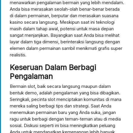
menawarkan pengalaman bermain yang lebih mendalam.
Anda bisa merasakan seolah-olah benar-benar berada
di dalam permainan, berputar dan merasakan suasana
kasino secara langsung. Meskipun saat ini teknologi
masih dalam tahap awal, potensi untuk masa depan
sangat menjanjikan. Bayangkan saat Anda bisa melihat
layar dalam tiga dimensi, berinteraksi langsung dengan
elemen dalam permainan sambil menikmati grafis super
realistis.
Keseruan Dalam Berbagi
Pengalaman
Bermain slot, baik secara langsung maupun dalam
bentuk demo, adalah pengalaman yang bisa dibagikan.
Seringkali, pecinta slot menciptakan komunitas di mana
mereka saling berbagi tips dan strategi. Saat Anda
menemukan permainan baru yang Anda suka, jangan
ragu untuk berbagi dengan teman-teman atau di media
sosial. Diskusi seperti ini bisa meningkatkan peluang
Anda untuk mendapatkan kemenangan lebih banyak,