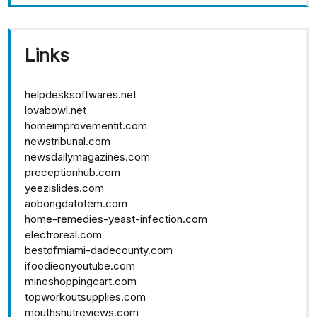
Links
helpdesksoftwares.net
lovabowl.net
homeimprovementit.com
newstribunal.com
newsdailymagazines.com
preceptionhub.com
yeezislides.com
aobongdatotem.com
home-remedies-yeast-infection.com
electroreal.com
bestofmiami-dadecounty.com
ifoodieonyoutube.com
mineshoppingcart.com
topworkoutsupplies.com
mouthshutreviews.com