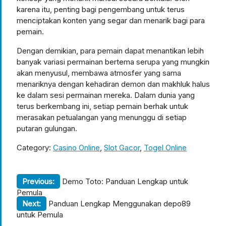
karena itu, penting bagi pengembang untuk terus
menciptakan konten yang segar dan menarik bagi para
pemain.
Dengan demikian, para pemain dapat menantikan lebih
banyak variasi permainan bertema serupa yang mungkin
akan menyusul, membawa atmosfer yang sama
menariknya dengan kehadiran demon dan makhluk halus
ke dalam sesi permainan mereka. Dalam dunia yang
terus berkembang ini, setiap pemain berhak untuk
merasakan petualangan yang menunggu di setiap
putaran gulungan.
Category:
Casino Online
,
Slot Gacor
,
Togel Online
Post
Previous:
Demo Toto: Panduan Lengkap untuk
Pemula
navigation
Next:
Panduan Lengkap Menggunakan depo89
untuk Pemula