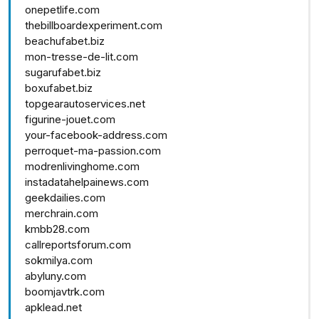
onepetlife.com
thebillboardexperiment.com
beachufabet.biz
mon-tresse-de-lit.com
sugarufabet.biz
boxufabet.biz
topgearautoservices.net
figurine-jouet.com
your-facebook-address.com
perroquet-ma-passion.com
modrenlivinghome.com
instadatahelpainews.com
geekdailies.com
merchrain.com
kmbb28.com
callreportsforum.com
sokmilya.com
abyluny.com
boomjavtrk.com
apklead.net