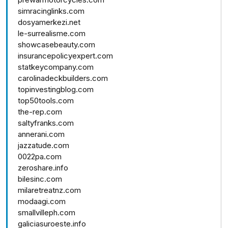
simracinglinks.com
dosyamerkezi.net
le-surrealisme.com
showcasebeauty.com
insurancepolicyexpert.com
statkeycompany.com
carolinadeckbuilders.com
topinvestingblog.com
top50tools.com
the-rep.com
saltyfranks.com
annerani.com
jazzatude.com
0022pa.com
zeroshare.info
bilesinc.com
milaretreatnz.com
modaagi.com
smallvilleph.com
galiciasuroeste.info