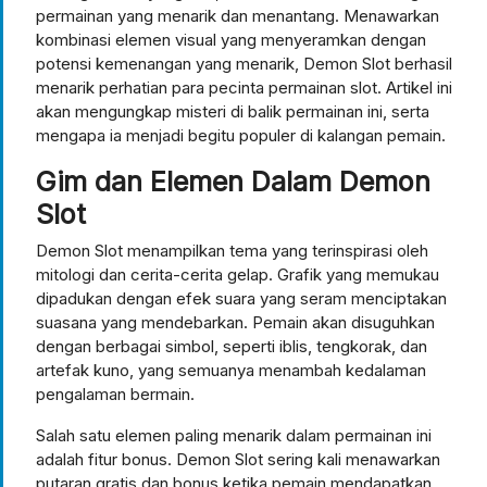
permainan yang menarik dan menantang. Menawarkan
kombinasi elemen visual yang menyeramkan dengan
potensi kemenangan yang menarik, Demon Slot berhasil
menarik perhatian para pecinta permainan slot. Artikel ini
akan mengungkap misteri di balik permainan ini, serta
mengapa ia menjadi begitu populer di kalangan pemain.
Gim dan Elemen Dalam Demon
Slot
Demon Slot menampilkan tema yang terinspirasi oleh
mitologi dan cerita-cerita gelap. Grafik yang memukau
dipadukan dengan efek suara yang seram menciptakan
suasana yang mendebarkan. Pemain akan disuguhkan
dengan berbagai simbol, seperti iblis, tengkorak, dan
artefak kuno, yang semuanya menambah kedalaman
pengalaman bermain.
Salah satu elemen paling menarik dalam permainan ini
adalah fitur bonus. Demon Slot sering kali menawarkan
putaran gratis dan bonus ketika pemain mendapatkan