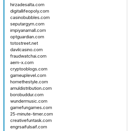
hirzadesalta.com
digitallifeopoly.com
casinobubbles.com
seputargym.com
impiyanamall.com
optguardian.com
totostreet.net
davilcasino.com
fraudwatchai.com
aem-x.com
cryptooblogs.com
gameuplevel.com
homethestyle.com
amuldistribution.com
borobuddur.com
wundermusic.com
gamefungames.com
25-minute-timer.com
creativefuntask.com
engrsaifulsaif.com