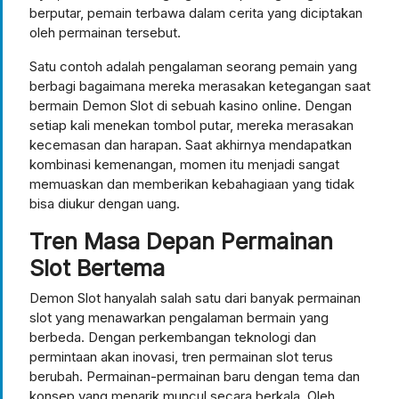
berputar, pemain terbawa dalam cerita yang diciptakan
oleh permainan tersebut.
Satu contoh adalah pengalaman seorang pemain yang
berbagi bagaimana mereka merasakan ketegangan saat
bermain Demon Slot di sebuah kasino online. Dengan
setiap kali menekan tombol putar, mereka merasakan
kecemasan dan harapan. Saat akhirnya mendapatkan
kombinasi kemenangan, momen itu menjadi sangat
memuaskan dan memberikan kebahagiaan yang tidak
bisa diukur dengan uang.
Tren Masa Depan Permainan
Slot Bertema
Demon Slot hanyalah salah satu dari banyak permainan
slot yang menawarkan pengalaman bermain yang
berbeda. Dengan perkembangan teknologi dan
permintaan akan inovasi, tren permainan slot terus
berubah. Permainan-permainan baru dengan tema dan
konsep yang menarik muncul secara berkala. Oleh