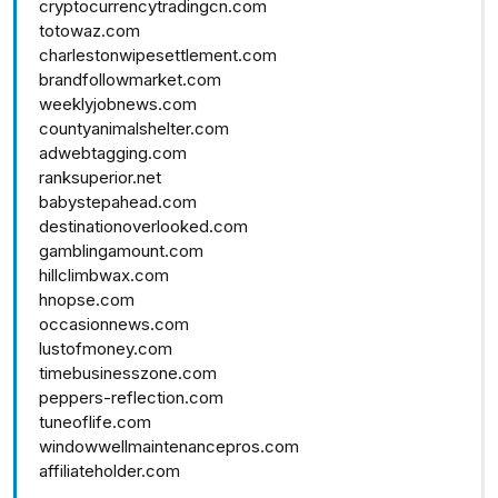
cryptocurrencytradingcn.com
totowaz.com
charlestonwipesettlement.com
brandfollowmarket.com
weeklyjobnews.com
countyanimalshelter.com
adwebtagging.com
ranksuperior.net
babystepahead.com
destinationoverlooked.com
gamblingamount.com
hillclimbwax.com
hnopse.com
occasionnews.com
lustofmoney.com
timebusinesszone.com
peppers-reflection.com
tuneoflife.com
windowwellmaintenancepros.com
affiliateholder.com