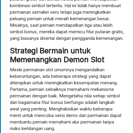
kombinasi simbol tertentu. Hal ini tidak hanya membuat
permainan semakin seru tetapi juga meningkatkan
peluang pemain untuk meraih kemenangan besar.
Misalnya, saat pemain mendapatkan tiga atau lebih
simbol bonus, mereka dapat memicu fitur putaran gratis,
yang biasanya disertai dengan pengganda kemenangan.
Strategi Bermain untuk
Memenangkan Demon Slot
Meski permainan slot umumnya mengandalkan
keberuntungan, ada beberapa strategi yang dapat
diterapkan untuk meningkatkan kesempatan menang.
Pertama, pemain sebaiknya memahami mekanisme
permainan dengan baik. Mengetahui nilai setiap simbol
dan bagaimana fitur bonus berfungsi adalah langkah
awal yang penting. Menghabiskan waktu beberapa
menit untuk mencoba versi demo dari permainan dapat
membantu pemain memahami alur permainan tanpa
risiko kehilangan uang.