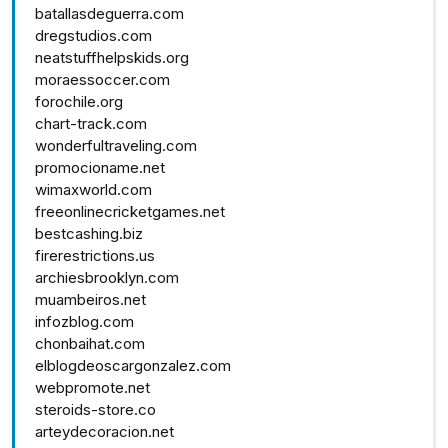
batallasdeguerra.com
dregstudios.com
neatstuffhelpskids.org
moraessoccer.com
forochile.org
chart-track.com
wonderfultraveling.com
promocioname.net
wimaxworld.com
freeonlinecricketgames.net
bestcashing.biz
firerestrictions.us
archiesbrooklyn.com
muambeiros.net
infozblog.com
chonbaihat.com
elblogdeoscargonzalez.com
webpromote.net
steroids-store.co
arteydecoracion.net