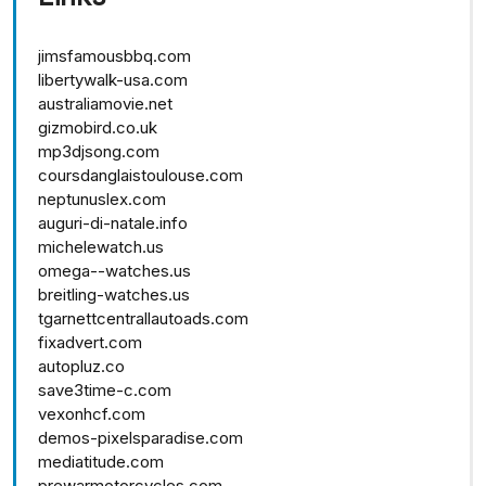
jimsfamousbbq.com
libertywalk-usa.com
australiamovie.net
gizmobird.co.uk
mp3djsong.com
coursdanglaistoulouse.com
neptunuslex.com
auguri-di-natale.info
michelewatch.us
omega--watches.us
breitling-watches.us
tgarnettcentrallautoads.com
fixadvert.com
autopluz.co
save3time-c.com
vexonhcf.com
demos-pixelsparadise.com
mediatitude.com
prewarmotorcycles.com