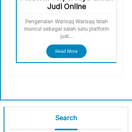
Judi Online
Pengenalan Warisqq Warisqq telah
muncul sebagai salah satu platform
judi…
Read More
Search