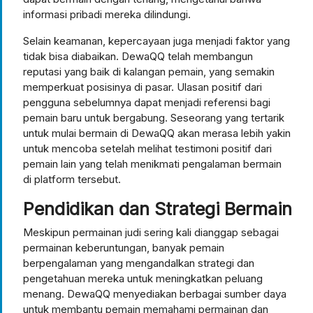
informasi pribadi mereka dilindungi.
Selain keamanan, kepercayaan juga menjadi faktor yang
tidak bisa diabaikan. DewaQQ telah membangun
reputasi yang baik di kalangan pemain, yang semakin
memperkuat posisinya di pasar. Ulasan positif dari
pengguna sebelumnya dapat menjadi referensi bagi
pemain baru untuk bergabung. Seseorang yang tertarik
untuk mulai bermain di DewaQQ akan merasa lebih yakin
untuk mencoba setelah melihat testimoni positif dari
pemain lain yang telah menikmati pengalaman bermain
di platform tersebut.
Pendidikan dan Strategi Bermain
Meskipun permainan judi sering kali dianggap sebagai
permainan keberuntungan, banyak pemain
berpengalaman yang mengandalkan strategi dan
pengetahuan mereka untuk meningkatkan peluang
menang. DewaQQ menyediakan berbagai sumber daya
untuk membantu pemain memahami permainan dan