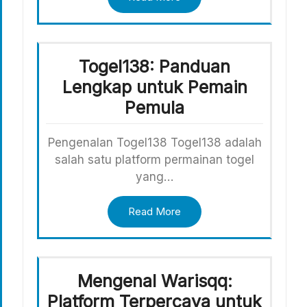
Togel138: Panduan
Lengkap untuk Pemain
Pemula
Pengenalan Togel138 Togel138 adalah
salah satu platform permainan togel
yang…
Read More
Mengenal Warisqq:
Platform Terpercaya untuk