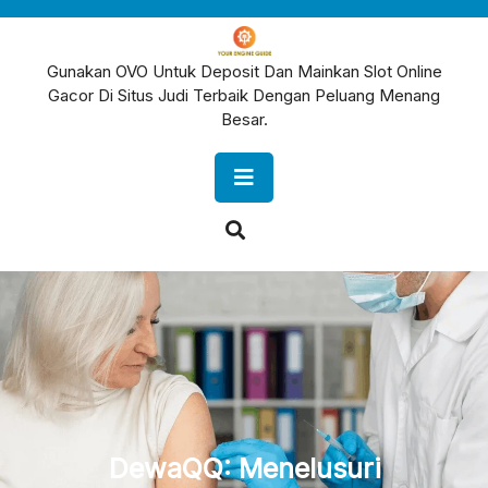
Skip
to
content
Gunakan OVO Untuk Deposit Dan Mainkan Slot Online
Gacor Di Situs Judi Terbaik Dengan Peluang Menang
Besar.
Open
Button
DewaQQ: Menelusuri