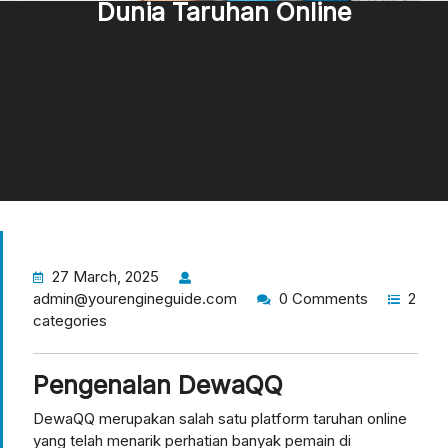
Dunia Taruhan Online
27 March, 2025
admin@yourengineguide.com
0 Comments
2
categories
Pengenalan DewaQQ
DewaQQ merupakan salah satu platform taruhan online
yang telah menarik perhatian banyak pemain di