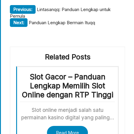
Post
Previous:
Lintasanqq: Panduan Lengkap untuk
Pemula
navigation
Next:
Panduan Lengkap Bermain Ituqq
Related Posts
Slot Gacor – Panduan
Lengkap Memilih Slot
Online dengan RTP Tinggi
Slot online menjadi salah satu
permainan kasino digital yang paling…
Read More