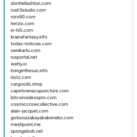
donttellashton.com
rush3studio.com
roro90.com
herzio.com
in-hi5.com
krainafantasy.info
todas-noticias.com
senikartu.com
rusportal.net
watty.io
livinginthesun.info
itsriz.com
cargoods.shop
capetownacupuncture.com
bitcoinvideospro.com
cosmiccrowcollective.com
alain-jacquet.com
gotisouizakayabakeneko.com
meshpoint.me
spongebob.net