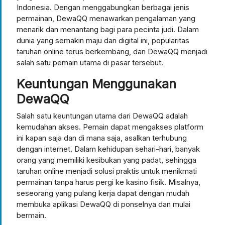
Indonesia. Dengan menggabungkan berbagai jenis
permainan, DewaQQ menawarkan pengalaman yang
menarik dan menantang bagi para pecinta judi. Dalam
dunia yang semakin maju dan digital ini, popularitas
taruhan online terus berkembang, dan DewaQQ menjadi
salah satu pemain utama di pasar tersebut.
Keuntungan Menggunakan
DewaQQ
Salah satu keuntungan utama dari DewaQQ adalah
kemudahan akses. Pemain dapat mengakses platform
ini kapan saja dan di mana saja, asalkan terhubung
dengan internet. Dalam kehidupan sehari-hari, banyak
orang yang memiliki kesibukan yang padat, sehingga
taruhan online menjadi solusi praktis untuk menikmati
permainan tanpa harus pergi ke kasino fisik. Misalnya,
seseorang yang pulang kerja dapat dengan mudah
membuka aplikasi DewaQQ di ponselnya dan mulai
bermain.