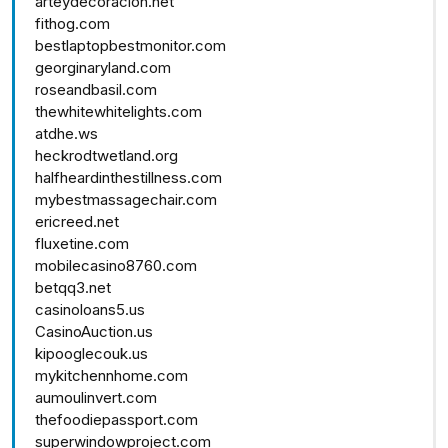
arteydecoracion.net
fithog.com
bestlaptopbestmonitor.com
georginaryland.com
roseandbasil.com
thewhitewhitelights.com
atdhe.ws
heckrodtwetland.org
halfheardinthestillness.com
mybestmassagechair.com
ericreed.net
fluxetine.com
mobilecasino8760.com
betqq3.net
casinoloans5.us
CasinoAuction.us
kipooglecouk.us
mykitchennhome.com
aumoulinvert.com
thefoodiepassport.com
superwindowproject.com