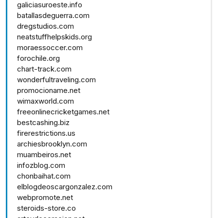
galiciasuroeste.info
batallasdeguerra.com
dregstudios.com
neatstuffhelpskids.org
moraessoccer.com
forochile.org
chart-track.com
wonderfultraveling.com
promocioname.net
wimaxworld.com
freeonlinecricketgames.net
bestcashing.biz
firerestrictions.us
archiesbrooklyn.com
muambeiros.net
infozblog.com
chonbaihat.com
elblogdeoscargonzalez.com
webpromote.net
steroids-store.co