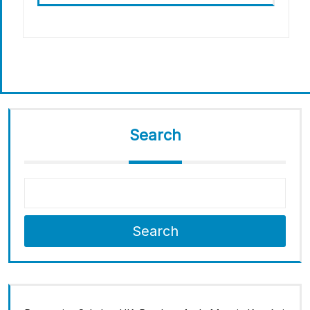
Search
Search