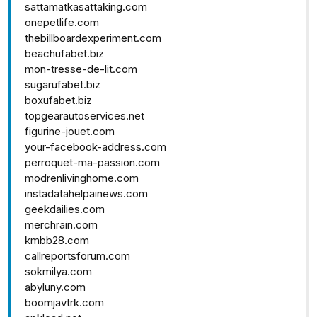
sattamatkasattaking.com
onepetlife.com
thebillboardexperiment.com
beachufabet.biz
mon-tresse-de-lit.com
sugarufabet.biz
boxufabet.biz
topgearautoservices.net
figurine-jouet.com
your-facebook-address.com
perroquet-ma-passion.com
modrenlivinghome.com
instadatahelpainews.com
geekdailies.com
merchrain.com
kmbb28.com
callreportsforum.com
sokmilya.com
abyluny.com
boomjavtrk.com