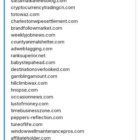
sattamatkanewsblog.com
cryptocurrencytradingcn.com
totowaz.com
charlestonwipesettlement.com
brandfollowmarket.com
weeklyjobnews.com
countyanimalshelter.com
adwebtagging.com
ranksuperior.net
babystepahead.com
destinationoverlooked.com
gamblingamount.com
hillclimbwax.com
hnopse.com
occasionnews.com
lustofmoney.com
timebusinesszone.com
peppers-reflection.com
tuneoflife.com
windowwellmaintenancepros.com
affiliateholder.com