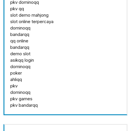
pkv dominoqq
pkv qq
slot demo mahjong
slot online terpercaya
dominoqq
bandarqq
qq online
bandarqq
demo slot
asikqq login
dominoqq
poker
ahliqq
pkv
dominoqq
pkv games
pkv bandarqq