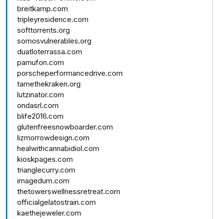
breitkamp.com
tripleyresidence.com
softtorrents.org
somosvulnerables.org
duatloterrassa.com
pamufon.com
porscheperformancedrive.com
tamethekraken.org
lutzinator.com
ondasrl.com
blife2016.com
glutenfreesnowboarder.com
lizmorrowdesign.com
healwithcannabidiol.com
kioskpages.com
trianglecurry.com
imagedum.com
thetowerswellnessretreat.com
officialgelatostrain.com
kaethejeweler.com