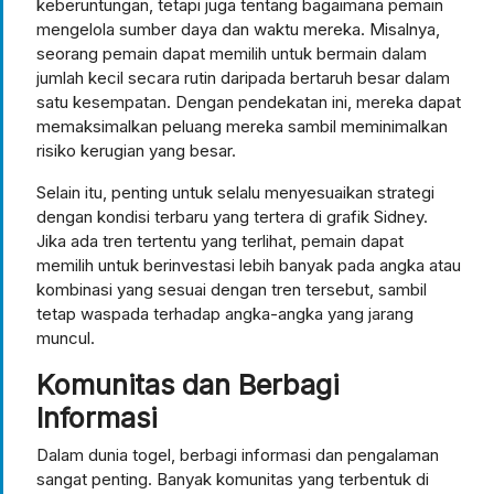
keberuntungan, tetapi juga tentang bagaimana pemain
mengelola sumber daya dan waktu mereka. Misalnya,
seorang pemain dapat memilih untuk bermain dalam
jumlah kecil secara rutin daripada bertaruh besar dalam
satu kesempatan. Dengan pendekatan ini, mereka dapat
memaksimalkan peluang mereka sambil meminimalkan
risiko kerugian yang besar.
Selain itu, penting untuk selalu menyesuaikan strategi
dengan kondisi terbaru yang tertera di grafik Sidney.
Jika ada tren tertentu yang terlihat, pemain dapat
memilih untuk berinvestasi lebih banyak pada angka atau
kombinasi yang sesuai dengan tren tersebut, sambil
tetap waspada terhadap angka-angka yang jarang
muncul.
Komunitas dan Berbagi
Informasi
Dalam dunia togel, berbagi informasi dan pengalaman
sangat penting. Banyak komunitas yang terbentuk di