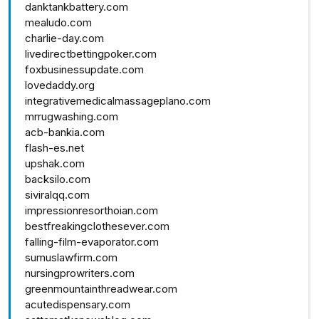
danktankbattery.com
mealudo.com
charlie-day.com
livedirectbettingpoker.com
foxbusinessupdate.com
lovedaddy.org
integrativemedicalmassageplano.com
mrrugwashing.com
acb-bankia.com
flash-es.net
upshak.com
backsilo.com
siviralqq.com
impressionresorthoian.com
bestfreakingclothesever.com
falling-film-evaporator.com
sumuslawfirm.com
nursingprowriters.com
greenmountainthreadwear.com
acutedispensary.com