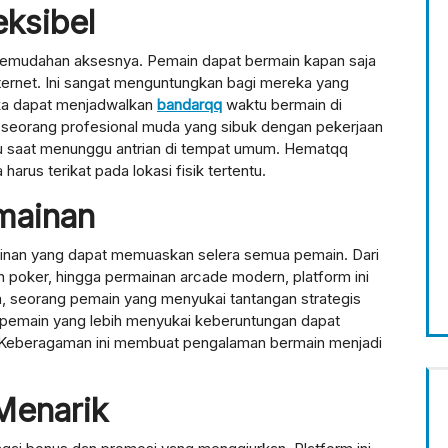
ksibel
kemudahan aksesnya. Pemain dapat bermain kapan saja
ternet. Ini sangat menguntungkan bagi mereka yang
reka dapat menjadwalkan
bandarqq
waktu bermain di
, seorang profesional muda yang sibuk dengan pekerjaan
tau saat menunggu antrian di tempat umum. Hematqq
arus terikat pada lokasi fisik tertentu.
mainan
inan yang dapat memuaskan selera semua pemain. Dari
an poker, hingga permainan arcade modern, platform ini
a, seorang pemain yang menyukai tantangan strategis
 pemain yang lebih menyukai keberuntungan dapat
. Keberagaman ini membuat pengalaman bermain menjadi
Menarik