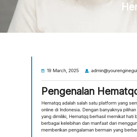
Hem
19 March, 2025
admin@yourenginegu
Pengenalan Hematq
Hematqq adalah salah satu platform yang sem
online di Indonesia. Dengan banyaknya pilih
yang dimiliki, Hematqq berhasil memikat hati 
berbagai kelebihan dan manfaat dari menggun
memberikan pengalaman bermain yang berbe