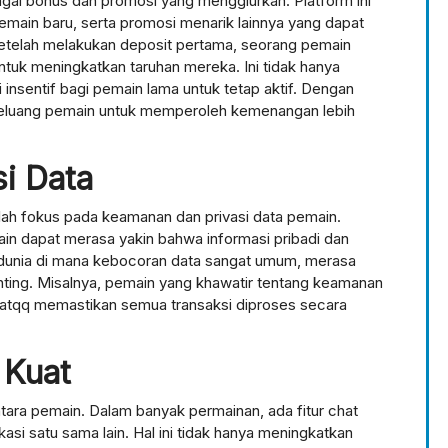
i bonus dan promosi yang menggiurkan. Platform ini
main baru, serta promosi menarik lainnya yang dapat
setelah melakukan deposit pertama, seorang pemain
tuk meningkatkan taruhan mereka. Ini tidak hanya
insentif bagi pemain lama untuk tetap aktif. Dengan
eluang pemain untuk memperoleh kemenangan lebih
i Data
lah fokus pada keamanan dan privasi data pemain.
ain dapat merasa yakin bahwa informasi pribadi dan
 dunia di mana kebocoran data sangat umum, merasa
nting. Misalnya, pemain yang khawatir tentang keamanan
atqq memastikan semua transaksi diproses secara
 Kuat
ntara pemain. Dalam banyak permainan, ada fitur chat
i satu sama lain. Hal ini tidak hanya meningkatkan