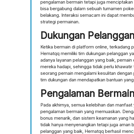
pengalaman bermain tetapi juga menciptakan
bisa bergabung dalam sebuah turnamen poker 
belakang. Interaksi semacam ini dapat memb
strategi permainan.
Dukungan Pelanggan
Ketika bermain di platform online, terkadan
Hematqq memiliki tim dukungan pelanggan ya
adanya layanan pelanggan yang baik, pemain
mereka hadapi, sehingga tidak perlu khawatir
seorang pemain mengalami kesulitan dengan 
tim dukungan dan mendapatkan bantuan yang
Pengalaman Bermai
Pada akhirnya, semua kelebihan dan manfaat 
pengalaman bermain yang memuaskan. Dengan
bonus menarik, dan sistem keamanan yang h
tidak hanya menyenangkan tetapi juga aman ba
pelanggan yang baik, Hematqq berhasil menc