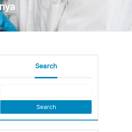
tnya
Search
Search