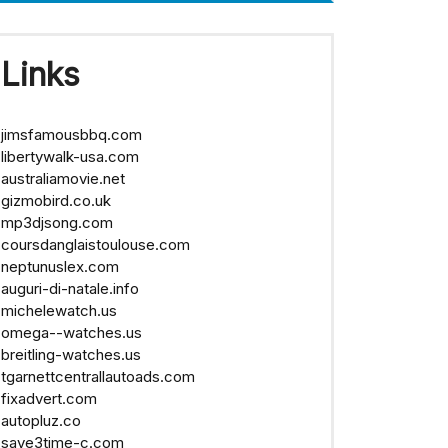
Links
jimsfamousbbq.com
libertywalk-usa.com
australiamovie.net
gizmobird.co.uk
mp3djsong.com
coursdanglaistoulouse.com
neptunuslex.com
auguri-di-natale.info
michelewatch.us
omega--watches.us
breitling-watches.us
tgarnettcentrallautoads.com
fixadvert.com
autopluz.co
save3time-c.com