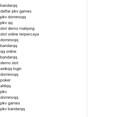
bandarqq
daftar pkv games
pkv dominoqq
pkv qq
slot demo mahjong
slot online terpercaya
dominoqq
bandarqq
qq online
bandarqq
demo slot
asikqq login
dominoqq
poker
ahliqq
pkv
dominoqq
pkv games
pkv bandarqq