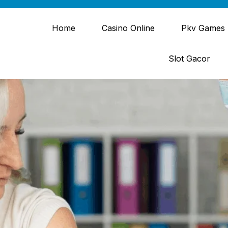
Home
Casino Online
Pkv Games
Slot Gacor