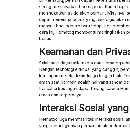
Di Hematqq, pemain dapat menemukan berbaga
sering menawarkan bonus pendaftaran bagi pe
meningkatkan saldo akun pemain. Misalnya, 
dapat menerima bonus yang bisa digunakan un
menarik bagi pemain baru tetapi juga memberi 
cara ini, Hematqq membantu meningkatkan p
besar.
Keamanan dan Privas
Salah satu daya tarik utama dari Hematqq ada
Dengan teknologi enkripsi yang canggih, pem
keuangan mereka terlindungi dengan baik. Di
aman saat bermain adalah hal yang sangat pe
transaksi keuangan dapat tenang karena Hem
aman dan terpercaya.
Interaksi Sosial yang
Hematqq juga memfasilitasi interaksi sosial a
yang memungkinkan pemain untuk berkomunikas