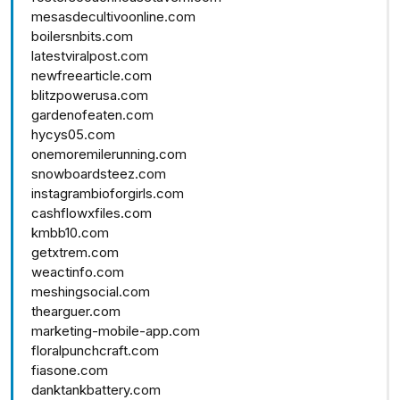
mesasdecultivoonline.com
boilersnbits.com
latestviralpost.com
newfreearticle.com
blitzpowerusa.com
gardenofeaten.com
hycys05.com
onemoremilerunning.com
snowboardsteez.com
instagrambioforgirls.com
cashflowxfiles.com
kmbb10.com
getxtrem.com
weactinfo.com
meshingsocial.com
thearguer.com
marketing-mobile-app.com
floralpunchcraft.com
fiasone.com
danktankbattery.com