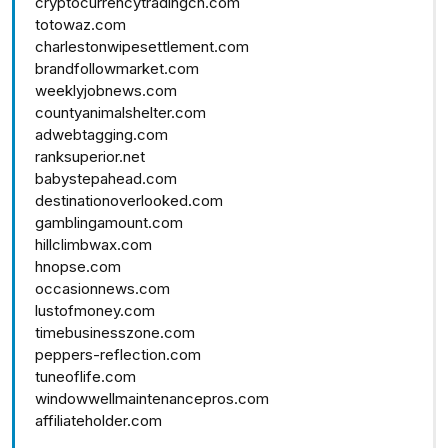
cryptocurrencytradingcn.com
totowaz.com
charlestonwipesettlement.com
brandfollowmarket.com
weeklyjobnews.com
countyanimalshelter.com
adwebtagging.com
ranksuperior.net
babystepahead.com
destinationoverlooked.com
gamblingamount.com
hillclimbwax.com
hnopse.com
occasionnews.com
lustofmoney.com
timebusinesszone.com
peppers-reflection.com
tuneoflife.com
windowwellmaintenancepros.com
affiliateholder.com