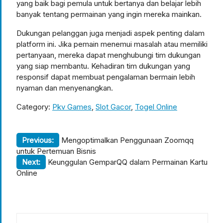
yang baik bagi pemula untuk bertanya dan belajar lebih
banyak tentang permainan yang ingin mereka mainkan.
Dukungan pelanggan juga menjadi aspek penting dalam
platform ini. Jika pemain menemui masalah atau memiliki
pertanyaan, mereka dapat menghubungi tim dukungan
yang siap membantu. Kehadiran tim dukungan yang
responsif dapat membuat pengalaman bermain lebih
nyaman dan menyenangkan.
Category:
Pkv Games
,
Slot Gacor
,
Togel Online
Post
Previous:
Mengoptimalkan Penggunaan Zoomqq
untuk Pertemuan Bisnis
navigation
Next:
Keunggulan GemparQQ dalam Permainan Kartu
Online