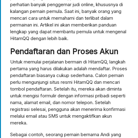
perhatian banyak penggemar judi online, khususnya di
kalangan pemain pemula. Saat ini, banyak orang yang
mencari cara untuk memahami dan terlibat dalam
permainan ini. Artikel ini akan memberikan panduan
lengkap yang dapat membantu pemula untuk mengenal
HitamQQ dengan lebih baik.
Pendaftaran dan Proses Akun
Untuk memulai perjalanan bermain di HitamQQ, langkah
pertama yang harus dilakukan adalah mendaftar. Proses
pendaftaran biasanya cukup sederhana. Calon pemain
perlu mengunjungi situs resmi HitamQQ dan mencari
tombol pendaftaran. Setelah itu, mereka akan diminta
untuk mengisi formulir dengan informasi pribadi seperti
nama, alamat email, dan nomor telepon. Setelah
registrasi selesai, pengguna akan menerima konfirmasi
melalui email atau SMS untuk mengaktifkan akun
mereka.
Sebagai contoh, seorang pemain bernama Andi yang