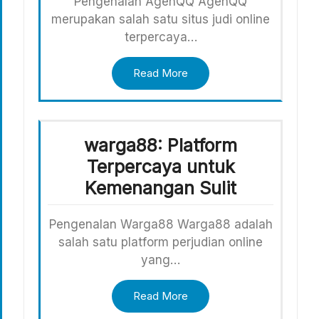
Pengenalan AgenQQ AgenQQ
merupakan salah satu situs judi online
terpercaya…
Read More
warga88: Platform
Terpercaya untuk
Kemenangan Sulit
Pengenalan Warga88 Warga88 adalah
salah satu platform perjudian online
yang…
Read More