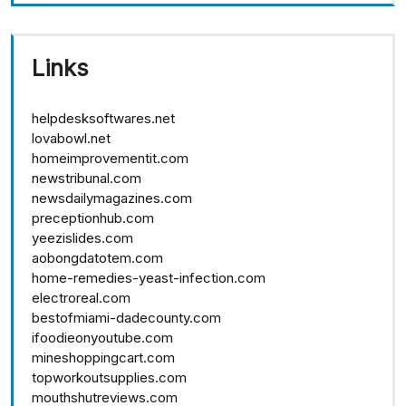
Links
helpdesksoftwares.net
lovabowl.net
homeimprovementit.com
newstribunal.com
newsdailymagazines.com
preceptionhub.com
yeezislides.com
aobongdatotem.com
home-remedies-yeast-infection.com
electroreal.com
bestofmiami-dadecounty.com
ifoodieonyoutube.com
mineshoppingcart.com
topworkoutsupplies.com
mouthshutreviews.com