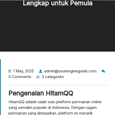
Lengkap untuk Pemula
1 May, 2025
admin@yourengineguide.com
0 Comments
3 categories
Pengenalan HitamQQ
HitamQQ adalah salah satu platform permainan online
yang semakin populer di Indonesia. Dengan ragam
permainan yang ditawarkan, platform ini menarik