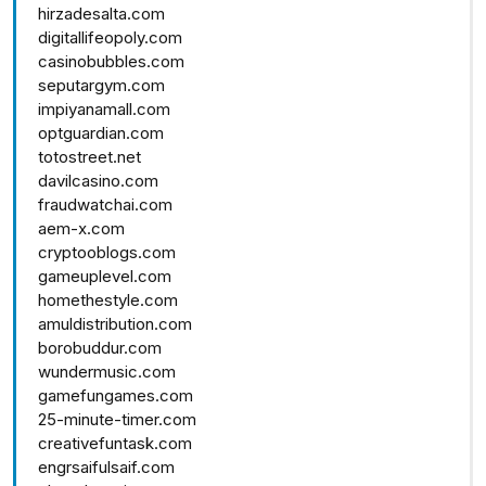
hirzadesalta.com
digitallifeopoly.com
casinobubbles.com
seputargym.com
impiyanamall.com
optguardian.com
totostreet.net
davilcasino.com
fraudwatchai.com
aem-x.com
cryptooblogs.com
gameuplevel.com
homethestyle.com
amuldistribution.com
borobuddur.com
wundermusic.com
gamefungames.com
25-minute-timer.com
creativefuntask.com
engrsaifulsaif.com