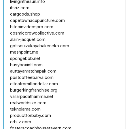
livinginthesun.info
itsriz.com
cargoods.shop
capetownacupuncture.com
bitcoinvideospro.com
cosmiccrowcollective.com
alain-jacquet.com
gotisouizakayabakeneko.com
meshpoint.me
spongebob.net
busyboxintl.com
auttayanratchapak.com
postcoffeebarva.com
elteatromilliondollar.com
burgerkingfranchise.org
vallarpadathamma.net
realworldsize.com
teknolama.com
productforbaby.com
orb-z.com
fosterscoachhousetavern.com