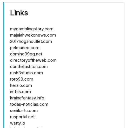
Links
mygamblingstory.com
majalahwekonews.com
2017hoganoutlet.com
pelmanec.com
domino99qq.net
directoryoftheweb.com
donttellashton.com
rush3studio.com
roro90.com
herzio.com
in-hi5.com
krainafantasy.info
todas-noticias.com
senikartu.com
rusportal.net
watty.io