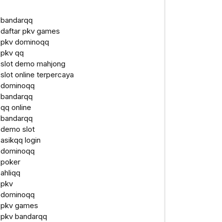
bandarqq
daftar pkv games
pkv dominoqq
pkv qq
slot demo mahjong
slot online terpercaya
dominoqq
bandarqq
qq online
bandarqq
demo slot
asikqq login
dominoqq
poker
ahliqq
pkv
dominoqq
pkv games
pkv bandarqq