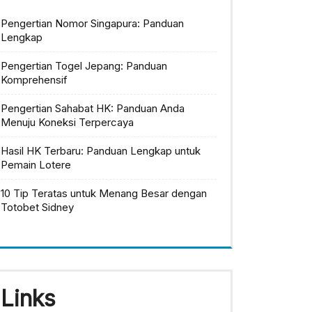
Pengertian Nomor Singapura: Panduan
Lengkap
Pengertian Togel Jepang: Panduan
Komprehensif
Pengertian Sahabat HK: Panduan Anda
Menuju Koneksi Terpercaya
Hasil HK Terbaru: Panduan Lengkap untuk
Pemain Lotere
10 Tip Teratas untuk Menang Besar dengan
Totobet Sidney
Links