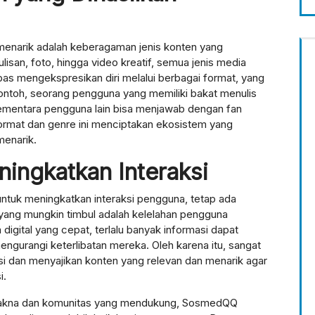
enarik adalah keberagaman jenis konten yang
ulisan, foto, hingga video kreatif, semua jenis media
bas mengekspresikan diri melalui berbagai format, yang
contoh, seorang pengguna yang memiliki bakat menulis
 sementara pengguna lain bisa menjawab dengan fan
ormat dan genre ini menciptakan ekosistem yang
enarik.
ingkatkan Interaksi
tuk meningkatkan interaksi pengguna, tetap ada
u yang mungkin timbul adalah kelelahan pengguna
digital yang cepat, terlalu banyak informasi dapat
urangi keterlibatan mereka. Oleh karena itu, sangat
i dan menyajikan konten yang relevan dan menarik agar
i.
rmakna dan komunitas yang mendukung, SosmedQQ