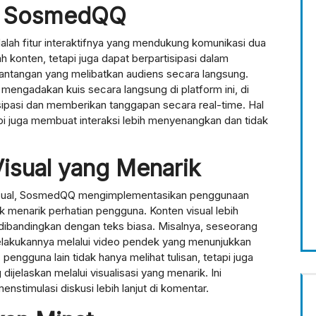
lam SosmedQQ
lah fitur interaktifnya yang mendukung komunikasi dua
konten, tetapi juga dapat berpartisipasi dalam
 tantangan yang melibatkan audiens secara langsung.
mengadakan kuis secara langsung di platform ini, di
ipasi dan memberikan tanggapan secara real-time. Hal
api juga membuat interaksi lebih menyenangkan dan tidak
isual yang Menarik
visual, SosmedQQ mengimplementasikan penggunaan
k menarik perhatian pengguna. Konten visual lebih
 dibandingkan dengan teks biasa. Misalnya, seseorang
lakukannya melalui video pendek yang menunjukkan
pengguna lain tidak hanya melihat tulisan, tetapi juga
elaskan melalui visualisasi yang menarik. Ini
enstimulasi diskusi lebih lanjut di komentar.