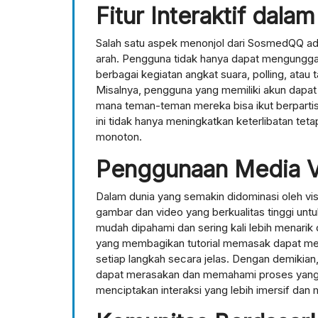
Fitur Interaktif da
Salah satu aspek menonjol dari SosmedQQ ada
arah. Pengguna tidak hanya dapat mengunggah 
berbagai kegiatan angkat suara, polling, atau
Misalnya, pengguna yang memiliki akun dapat 
mana teman-teman mereka bisa ikut berpartis
ini tidak hanya meningkatkan keterlibatan tet
monoton.
Penggunaan Media V
Dalam dunia yang semakin didominasi oleh 
gambar dan video yang berkualitas tinggi untu
mudah dipahami dan sering kali lebih menarik
yang membagikan tutorial memasak dapat me
setiap langkah secara jelas. Dengan demikian, 
dapat merasakan dan memahami proses yang dij
menciptakan interaksi yang lebih imersif dan m