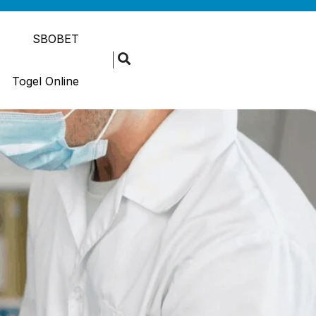
SBOBET
Togel Online