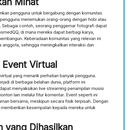
kan Minat
kan pengguna untuk bergabung dengan komunitas
tu pengguna menemukan orang-orang dengan hobi atau
. Sebagai contoh, seorang penggemar fotografi dapat
osmedQQ, di mana mereka dapat berbagi karya,
membangun. Keberadaan komunitas yang relevan ini
 anggota, sehingga meningkatkan interaksi dan
 Event Virtual
rtual yang menarik perhatian banyak pengguna.
jadi di berbagai belahan dunia, platform ini
 dapat menyaksikan live streaming penampilan musisi
nton lain melalui fitur komentar. Event seperti ini
man bersama, meskipun secara fisik terpisah. Dengan
dan memberikan kesempatan kepada mereka untuk
 yang Dihasilkan