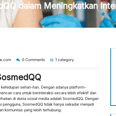
dQQ dalam Meningkatkan Inte
de.com
0 Comments
1 category
i SosmedQQ
i kehidupan sehari-hari. Dengan adanya platform-
cari cara untuk berinteraksi secara lebih efektif dan
erhatian di dunia sosial media adalah SosmedQQ. Dengan
si pengguna, SosmedQQ tidak hanya sekadar menjadi
an komunitas yang lebih terhubung.