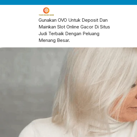
Skip
to
content
Gunakan OVO Untuk Deposit Dan
Mainkan Slot Online Gacor Di Situs
Judi Terbaik Dengan Peluang
Menang Besar.