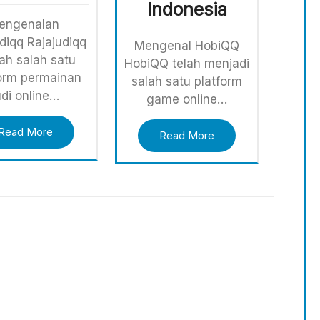
Indonesia
engenalan
diqq Rajajudiqq
Mengenal HobiQQ
ah salah satu
HobiQQ telah menjadi
form permainan
salah satu platform
udi online…
game online…
Read More
Read More