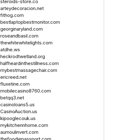
steroids-store.co
arteydecoracion.net
fithog.com
bestlaptopbestmonitor.com
georginaryland.com
roseandbasil.com
thewhitewhitelights.com
atdhe.ws
heckrodtwetland.org
halfheardinthestillness.com
mybestmassagechair.com
ericreed.net
fluxetine.com
mobilecasino8760.com
betqq3.net
casinoloans5.us
CasinoAuction.us
kipooglecouk.us
mykitchennhome.com
aumoulinvert.com
thefoodiepassport.com