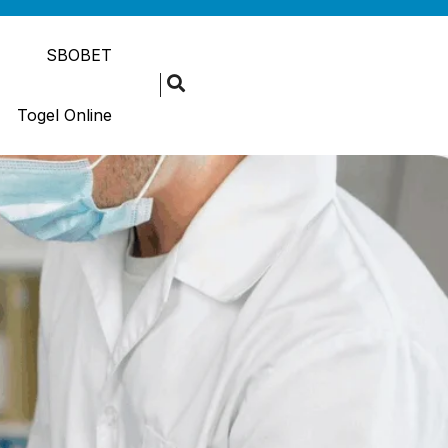
SBOBET
Togel Online