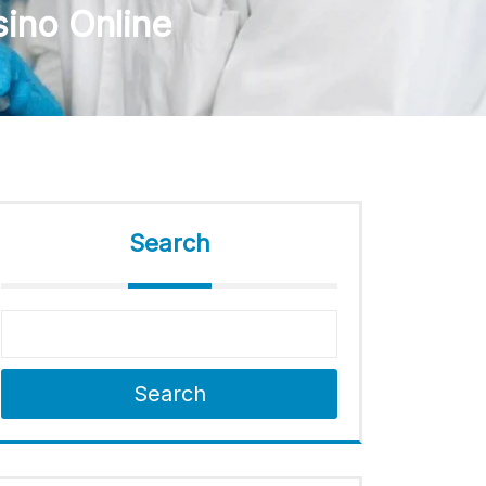
sino Online
Search
Search