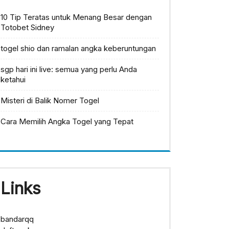
10 Tip Teratas untuk Menang Besar dengan
Totobet Sidney
togel shio dan ramalan angka keberuntungan
sgp hari ini live: semua yang perlu Anda
ketahui
Misteri di Balik Nomer Togel
Cara Memilih Angka Togel yang Tepat
Links
bandarqq