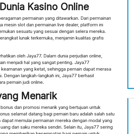
Dunia Kasino Online
beragaman permainan yang ditawarkan. Dari permainan
a mesin slot dan permainan live dealer, platform ini
mukan sesuatu yang sesuai dengan selera mereka.
rangkat lunak terkemuka, menjamin kualitas grafis
hatikan oleh Jaya77. Dalam dunia perjudian online,
main menjadi hal yang sangat penting. Jaya77
m keamanan yang ketat, sehingga pemain dapat merasa
ni. Dengan langkah-langkah ini, Jaya77 berhasil
ra pemain judi online.
yang Menarik
 bonus dan promosi menarik yang bertujuan untuk
nus selamat datang bagi pemain baru adalah salah satu
ain dapat memulai permainan mereka dengan modal yang
ang dari saku mereka sendiri. Selain itu, Jaya77 sering
yang memberikan kesempatan bagi pemain untuk