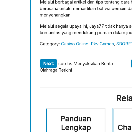
Melalui berbagai artikel dan tips tentang ca
berusaha untuk memastikan bahwa pemain da
menyenangkan.
Melalui segala upaya ini, Jaya77 tidak hanya 
komunitas yang mendukung pemain dalam jour
Category:
Casino Online
,
Pkv Games
,
SBOBE
Post
Next:
sbo tv: Menyaksikan Berita
Olahraga Terkini
navigation
Rel
Panduan
Lengkap
Cha