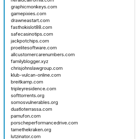
graphicmonkeys.com
gamepixies.com
drawneastart.com
fasthokislot88.com
safecasinotips.com
jackpotchips.com
proelitesoftware.com
allcustomercarenumbers.com
familyblogger.xyz
chrisjohnslawgroup.com
klub-vulcan-online.com
breitkamp.com
tripleyresidence.com
softtorrents.org
somosvulnerables.org
duatloterrassa.com
pamufon.com
porscheperformancedrive.com
tamethekraken.org
lutzinator.com