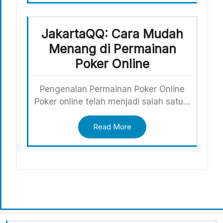
JakartaQQ: Cara Mudah
Menang di Permainan
Poker Online
Pengenalan Permainan Poker Online
Poker online telah menjadi salah satu…
Read More