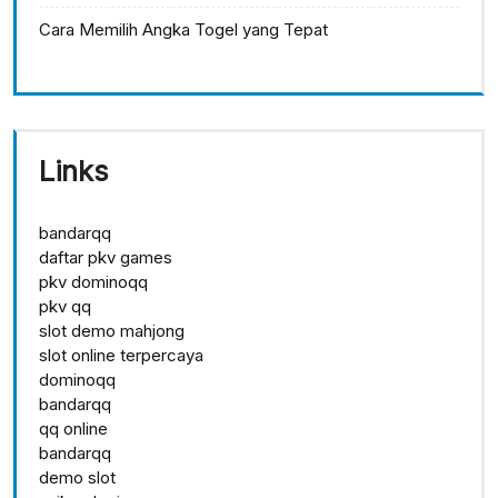
Cara Memilih Angka Togel yang Tepat
Links
bandarqq
daftar pkv games
pkv dominoqq
pkv qq
slot demo mahjong
slot online terpercaya
dominoqq
bandarqq
qq online
bandarqq
demo slot