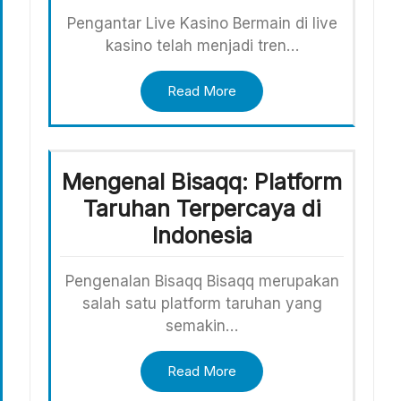
Pengantar Live Kasino Bermain di live
kasino telah menjadi tren…
Read More
Mengenal Bisaqq: Platform
Taruhan Terpercaya di
Indonesia
Pengenalan Bisaqq Bisaqq merupakan
salah satu platform taruhan yang
semakin…
Read More