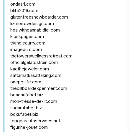
ondasrl.com
blife2016.com
glutenfreesnowboarder.com
lizmorrowdesign.com
healwithcannabidiol.com
kioskpages.com
trianglecurry.com
imagedum.com
thetowerswellnessretreat.com
officialgelatostrain.com
kaethejeweler.com
sattamatkasattaking.com
onepetlife.com
thebillboardexperiment.com
beachufabet.biz
mon-tresse-de-lit.com
sugarufabet.biz
boxufabet.biz
topgearautoservices.net
figurine-jouet.com