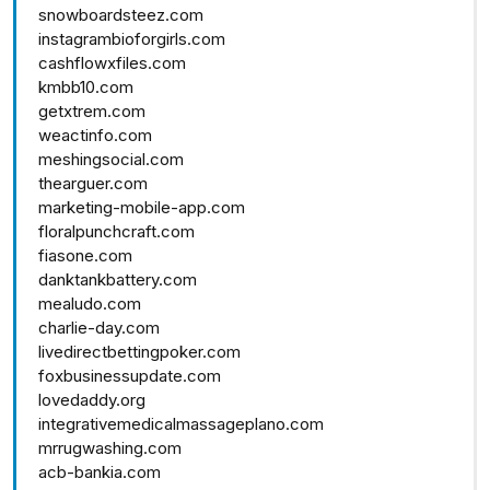
snowboardsteez.com
instagrambioforgirls.com
cashflowxfiles.com
kmbb10.com
getxtrem.com
weactinfo.com
meshingsocial.com
thearguer.com
marketing-mobile-app.com
floralpunchcraft.com
fiasone.com
danktankbattery.com
mealudo.com
charlie-day.com
livedirectbettingpoker.com
foxbusinessupdate.com
lovedaddy.org
integrativemedicalmassageplano.com
mrrugwashing.com
acb-bankia.com