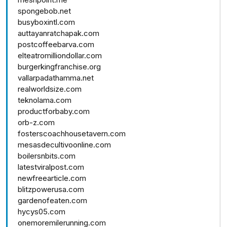
spongebob.net
busyboxintl.com
auttayanratchapak.com
postcoffeebarva.com
elteatromilliondollar.com
burgerkingfranchise.org
vallarpadathamma.net
realworldsize.com
teknolama.com
productforbaby.com
orb-z.com
fosterscoachhousetavern.com
mesasdecultivoonline.com
boilersnbits.com
latestviralpost.com
newfreearticle.com
blitzpowerusa.com
gardenofeaten.com
hycys05.com
onemoremilerunning.com