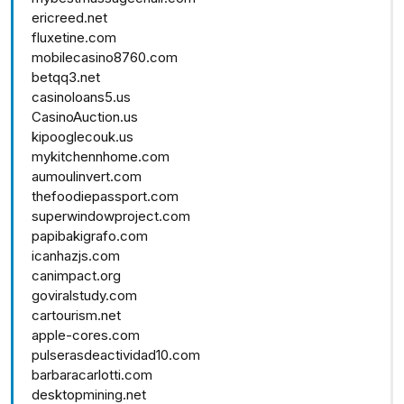
ericreed.net
fluxetine.com
mobilecasino8760.com
betqq3.net
casinoloans5.us
CasinoAuction.us
kipooglecouk.us
mykitchennhome.com
aumoulinvert.com
thefoodiepassport.com
superwindowproject.com
papibakigrafo.com
icanhazjs.com
canimpact.org
goviralstudy.com
cartourism.net
apple-cores.com
pulserasdeactividad10.com
barbaracarlotti.com
desktopmining.net