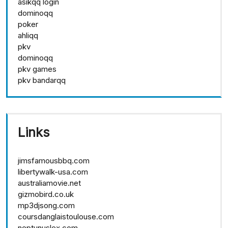
asikqq login
dominoqq
poker
ahliqq
pkv
dominoqq
pkv games
pkv bandarqq
Links
jimsfamousbbq.com
libertywalk-usa.com
australiamovie.net
gizmobird.co.uk
mp3djsong.com
coursdanglaistoulouse.com
neptunuslex.com