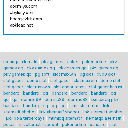
sokmilya.com
abyluny.com
boomjavtrk.com
apklead.net
menuqq alternatif
|
pkv games
|
poker
|
poker online
|
pkv
games qq
|
pkv games qq
|
pkv games qq
|
pkv games qq
|
pkv games qq
|
pg soft
|
slot maxwin
|
pg slot
|
x500 slot
|
slot gacor
|
demo slot
|
slot gacor
|
slot maxwin
|
demo slot
|
slot gacor
|
slot maxwin
|
slot gacor resmi
|
slot gacor hari ini
|
bandarq
|
bandarq
|
qq
|
bandarq
|
bandarq
|
bandarq
|
qq
|
qq
|
qq
|
domino99
|
domino99
|
domino99
|
bandarqq pkv
|
bandarq
|
bandarq
|
qq
|
qq
|
qq
|
situs slot online
|
link
alternatif sbobet
|
link alternatif sbobet
|
link alternatif sbobet
|
judi bola terpercaya
|
murniqq alternatif
|
hematqq alternatif
|
poker
|
link alternatif sbobet
|
poker online
|
bandarq
|
slot