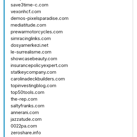
save3time-c.com
vexonhcf.com
demos-pixelsparadise.com
mediatitude.com
prewarmotorcycles.com
simracinglinks.com
dosyamerkezi.net
le-surrealisme.com
showcasebeauty.com
insurancepolicyexpert.com
statkeycompany.com
carolinadeckbuilders.com
topinvestingblog.com
top50tools.com
the-rep.com
saltyfranks.com
annerani.com
jazzatude.com
0022pa.com
zeroshare.info