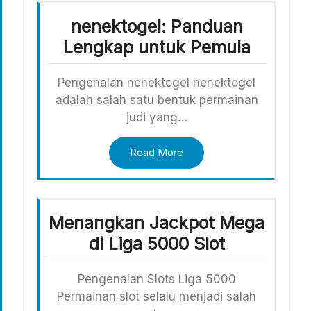
nenektogel: Panduan
Lengkap untuk Pemula
Pengenalan nenektogel nenektogel
adalah salah satu bentuk permainan
judi yang…
Read More
Menangkan Jackpot Mega
di Liga 5000 Slot
Pengenalan Slots Liga 5000
Permainan slot selalu menjadi salah