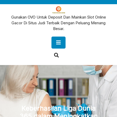
Skip
to
content
Gunakan OVO Untuk Deposit Dan Mainkan Slot Online
Gacor Di Situs Judi Terbaik Dengan Peluang Menang
Besar.
Open
Button
Keberhasilan Liga Dunia
365 dalam Meningkatkan