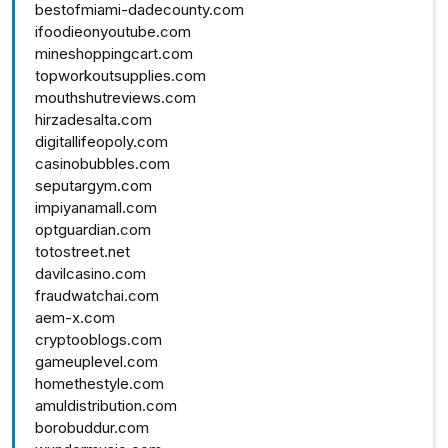
bestofmiami-dadecounty.com
ifoodieonyoutube.com
mineshoppingcart.com
topworkoutsupplies.com
mouthshutreviews.com
hirzadesalta.com
digitallifeopoly.com
casinobubbles.com
seputargym.com
impiyanamall.com
optguardian.com
totostreet.net
davilcasino.com
fraudwatchai.com
aem-x.com
cryptooblogs.com
gameuplevel.com
homethestyle.com
amuldistribution.com
borobuddur.com