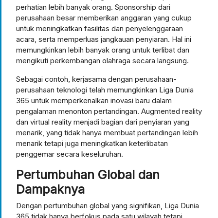
perhatian lebih banyak orang. Sponsorship dari
perusahaan besar memberikan anggaran yang cukup
untuk meningkatkan fasilitas dan penyelenggaraan
acara, serta memperluas jangkauan penyiaran. Hal ini
memungkinkan lebih banyak orang untuk terlibat dan
mengikuti perkembangan olahraga secara langsung.
Sebagai contoh, kerjasama dengan perusahaan-
perusahaan teknologi telah memungkinkan Liga Dunia
365 untuk memperkenalkan inovasi baru dalam
pengalaman menonton pertandingan. Augmented reality
dan virtual reality menjadi bagian dari penyiaran yang
menarik, yang tidak hanya membuat pertandingan lebih
menarik tetapi juga meningkatkan keterlibatan
penggemar secara keseluruhan.
Pertumbuhan Global dan
Dampaknya
Dengan pertumbuhan global yang signifikan, Liga Dunia
365 tidak hanya berfokus pada satu wilayah tetapi