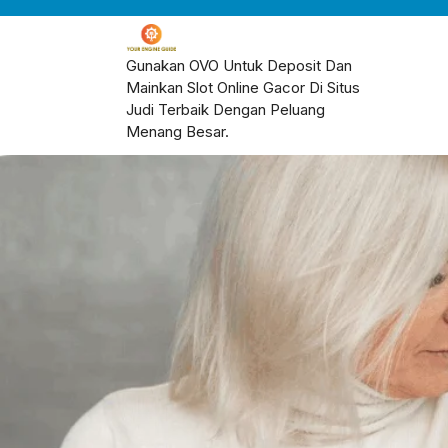
Skip
to
content
Gunakan OVO Untuk Deposit Dan
Mainkan Slot Online Gacor Di Situs
Judi Terbaik Dengan Peluang
Menang Besar.