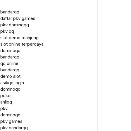
bandarqq
daftar pkv games
pkv dominoqq
pkv qq
slot demo mahjong
slot online terpercaya
dominoqq
bandarqq
qq online
bandarqq
demo slot
asikqq login
dominoqq
poker
ahliqq
pkv
dominoqq
pkv games
pkv bandarqq