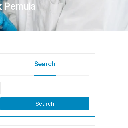
k Pemula
Search
Search