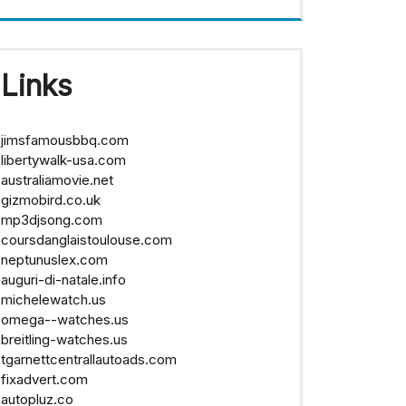
Links
jimsfamousbbq.com
libertywalk-usa.com
australiamovie.net
gizmobird.co.uk
mp3djsong.com
coursdanglaistoulouse.com
neptunuslex.com
auguri-di-natale.info
michelewatch.us
omega--watches.us
breitling-watches.us
tgarnettcentrallautoads.com
fixadvert.com
autopluz.co