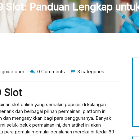
9 Slot: Panduan Lengkap untu
eguide.com
0 Comments
3 categories
 Slot
ainan slot online yang semakin populer di kalangan
narik dan berbagai pilihan permainan, platform ini
dan mengasyikkan bagi para penggunanya. Banyak
seluk-beluk permainan ini, dan artikel ini akan
 para pemula memulai perjalanan mereka di Kedai 69