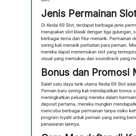
Jenis Permainan Slo
Di Kedai 69 Slot, terdapat berbagai jenis perm
merupakan slot klasik dengan tiga gulungan,
berbagai tema dan fitur menarik. Permainan den
sering kali menarik perhatian para pemain. Mi
mereka dapat menemukan slot yang terinspiras
visual yang memukau dan soundtrack yang 
Bonus dan Promosi 
Salah satu daya tarik utama Kedai 69 Slot ad
Pemain baru sering kali mendapatkan bonus s
meningkatkan peluang mereka dalam bermain.
deposit pertama, mereka mungkin mendapatk
mencoba berbagai permainan tanpa risiko kehil
program loyalti untuk pemain yang sering be
penawaran lainnya.