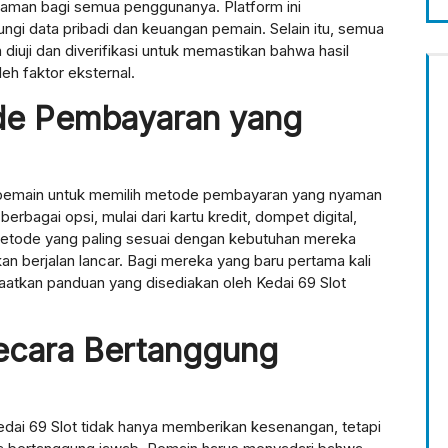
aman bagi semua penggunanya. Platform ini
ngi data pribadi dan keuangan pemain. Selain itu, semua
 diuji dan diverifikasi untuk memastikan bahwa hasil
eh faktor eksternal.
e Pembayaran yang
gi pemain untuk memilih metode pembayaran yang nyaman
rbagai opsi, mulai dari kartu kredit, dompet digital,
metode yang paling sesuai dengan kebutuhan mereka
n berjalan lancar. Bagi mereka yang baru pertama kali
atkan panduan yang disediakan oleh Kedai 69 Slot
ecara Bertanggung
dai 69 Slot tidak hanya memberikan kesenangan, tetapi