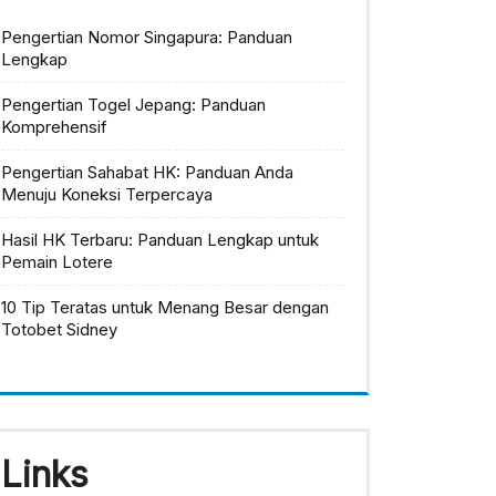
Pengertian Nomor Singapura: Panduan
Lengkap
Pengertian Togel Jepang: Panduan
Komprehensif
Pengertian Sahabat HK: Panduan Anda
Menuju Koneksi Terpercaya
Hasil HK Terbaru: Panduan Lengkap untuk
Pemain Lotere
10 Tip Teratas untuk Menang Besar dengan
Totobet Sidney
Links