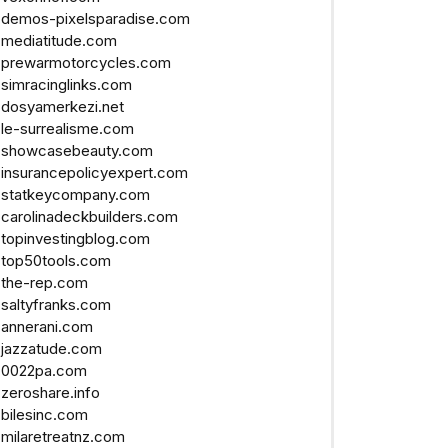
demos-pixelsparadise.com
mediatitude.com
prewarmotorcycles.com
simracinglinks.com
dosyamerkezi.net
le-surrealisme.com
showcasebeauty.com
insurancepolicyexpert.com
statkeycompany.com
carolinadeckbuilders.com
topinvestingblog.com
top50tools.com
the-rep.com
saltyfranks.com
annerani.com
jazzatude.com
0022pa.com
zeroshare.info
bilesinc.com
milaretreatnz.com