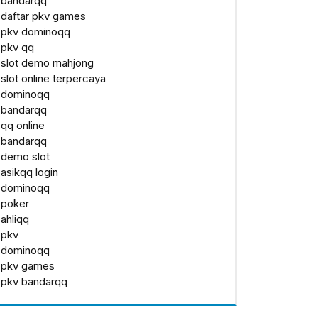
bandarqq
daftar pkv games
pkv dominoqq
pkv qq
slot demo mahjong
slot online terpercaya
dominoqq
bandarqq
qq online
bandarqq
demo slot
asikqq login
dominoqq
poker
ahliqq
pkv
dominoqq
pkv games
pkv bandarqq