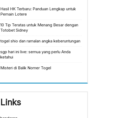
Hasil HK Terbaru: Panduan Lengkap untuk
Pemain Lotere
10 Tip Teratas untuk Menang Besar dengan
Totobet Sidney
togel shio dan ramalan angka keberuntungan
sgp hari ini live: semua yang perlu Anda
ketahui
Misteri di Balik Nomer Togel
Links