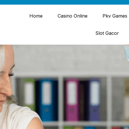
Home
Casino Online
Pkv Games
Slot Gacor