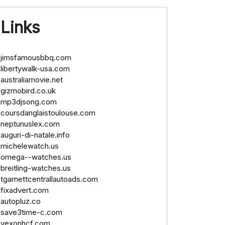
Links
jimsfamousbbq.com
libertywalk-usa.com
australiamovie.net
gizmobird.co.uk
mp3djsong.com
coursdanglaistoulouse.com
neptunuslex.com
auguri-di-natale.info
michelewatch.us
omega--watches.us
breitling-watches.us
tgarnettcentrallautoads.com
fixadvert.com
autopluz.co
save3time-c.com
vexonhcf.com