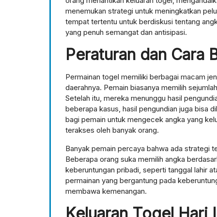
orang menantikan keluaran togel, mengandalk
menemukan strategi untuk meningkatkan pelu
tempat tertentu untuk berdiskusi tentang an
yang penuh semangat dan antisipasi.
Peraturan dan Cara 
Permainan togel memiliki berbagai macam je
daerahnya. Pemain biasanya memilih sejumlah
Setelah itu, mereka menunggu hasil pengundi
beberapa kasus, hasil pengundian juga bisa d
bagi pemain untuk mengecek angka yang kelua
terakses oleh banyak orang.
Banyak pemain percaya bahwa ada strategi te
Beberapa orang suka memilih angka berdasa
keberuntungan pribadi, seperti tanggal lahir 
permainan yang bergantung pada keberuntungan
membawa kemenangan.
Keluaran Togel Hari 