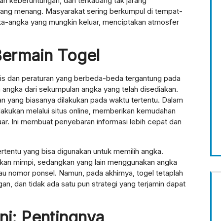
an keberuntungan, dan terkadang tak jarang
ang menang. Masyarakat sering berkumpul di tempat-
gka-angka yang mungkin keluar, menciptakan atmosfer
Bermain Togel
nis dan peraturan yang berbeda-beda tergantung pada
 angka dari sekumpulan angka yang telah disediakan.
an yang biasanya dilakukan pada waktu tertentu. Dalam
ilakukan melalui situs online, memberikan kemudahan
r. Ini membuat penyebaran informasi lebih cepat dan
rtentu yang bisa digunakan untuk memilih angka.
rkan mimpi, sedangkan yang lain menggunakan angka
atau nomor ponsel. Namun, pada akhirnya, togel tetaplah
, dan tidak ada satu pun strategi yang terjamin dapat
Ini: Pentingnya