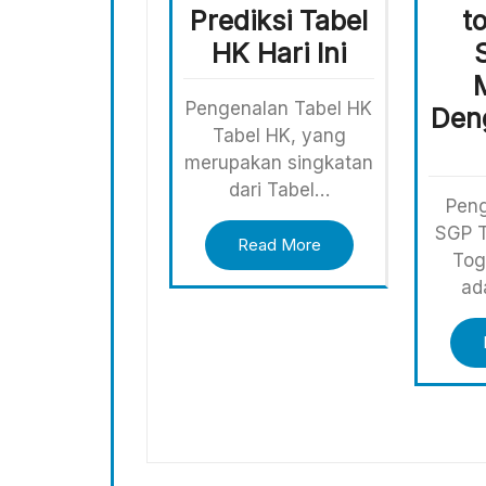
Prediksi Tabel
t
HK Hari Ini
Pengenalan Tabel HK
Den
Tabel HK, yang
merupakan singkatan
dari Tabel…
Peng
SGP T
Read More
Tog
ad