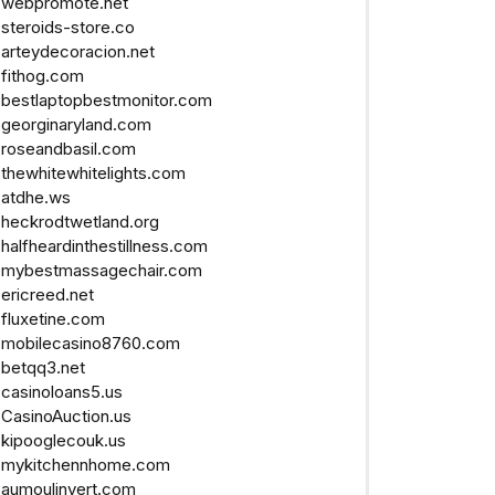
webpromote.net
steroids-store.co
arteydecoracion.net
fithog.com
bestlaptopbestmonitor.com
georginaryland.com
roseandbasil.com
thewhitewhitelights.com
atdhe.ws
heckrodtwetland.org
halfheardinthestillness.com
mybestmassagechair.com
ericreed.net
fluxetine.com
mobilecasino8760.com
betqq3.net
casinoloans5.us
CasinoAuction.us
kipooglecouk.us
mykitchennhome.com
aumoulinvert.com