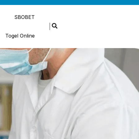
SBOBET
Togel Online