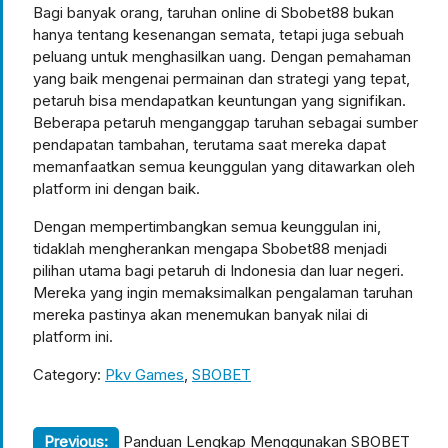
Bagi banyak orang, taruhan online di Sbobet88 bukan
hanya tentang kesenangan semata, tetapi juga sebuah
peluang untuk menghasilkan uang. Dengan pemahaman
yang baik mengenai permainan dan strategi yang tepat,
petaruh bisa mendapatkan keuntungan yang signifikan.
Beberapa petaruh menganggap taruhan sebagai sumber
pendapatan tambahan, terutama saat mereka dapat
memanfaatkan semua keunggulan yang ditawarkan oleh
platform ini dengan baik.
Dengan mempertimbangkan semua keunggulan ini,
tidaklah mengherankan mengapa Sbobet88 menjadi
pilihan utama bagi petaruh di Indonesia dan luar negeri.
Mereka yang ingin memaksimalkan pengalaman taruhan
mereka pastinya akan menemukan banyak nilai di
platform ini.
Category:
Pkv Games
,
SBOBET
Post
Previous:
Panduan Lengkap Menggunakan SBOBET