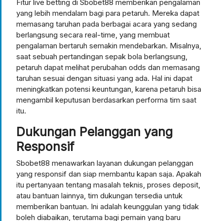
Fitur live betting di Sbobet88 memberikan pengalaman
yang lebih mendalam bagi para petaruh. Mereka dapat
memasang taruhan pada berbagai acara yang sedang
berlangsung secara real-time, yang membuat
pengalaman bertaruh semakin mendebarkan. Misalnya,
saat sebuah pertandingan sepak bola berlangsung,
petaruh dapat melihat perubahan odds dan memasang
taruhan sesuai dengan situasi yang ada. Hal ini dapat
meningkatkan potensi keuntungan, karena petaruh bisa
mengambil keputusan berdasarkan performa tim saat
itu.
Dukungan Pelanggan yang
Responsif
Sbobet88 menawarkan layanan dukungan pelanggan
yang responsif dan siap membantu kapan saja. Apakah
itu pertanyaan tentang masalah teknis, proses deposit,
atau bantuan lainnya, tim dukungan tersedia untuk
memberikan bantuan. Ini adalah keunggulan yang tidak
boleh diabaikan, terutama bagi pemain yang baru