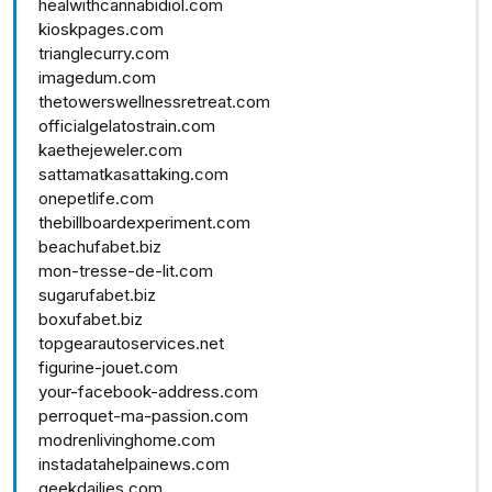
healwithcannabidiol.com
kioskpages.com
trianglecurry.com
imagedum.com
thetowerswellnessretreat.com
officialgelatostrain.com
kaethejeweler.com
sattamatkasattaking.com
onepetlife.com
thebillboardexperiment.com
beachufabet.biz
mon-tresse-de-lit.com
sugarufabet.biz
boxufabet.biz
topgearautoservices.net
figurine-jouet.com
your-facebook-address.com
perroquet-ma-passion.com
modrenlivinghome.com
instadatahelpainews.com
geekdailies.com