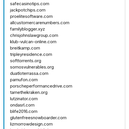
safecasinotips.com
jackpotchips.com
proelitesoftware.com
allcustomercarenumbers.com
familyblogger.xyz
chrisjohnslawgroup.com
klub-vulcan-online.com
breitkamp.com
tripleyresidence.com
softtorrents.org
somosvulnerables.org
duatloterrassa.com
pamufon.com
porscheperformancedrive.com
tamethekraken.org
lutzinator.com
ondasrl.com
blife2016.com
glutenfreesnowboarder.com
lizmorrowdesign.com