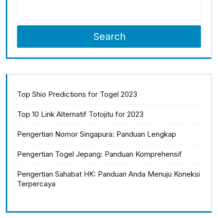
Search
Top Shio Predictions for Togel 2023
Top 10 Link Alternatif Totojitu for 2023
Pengertian Nomor Singapura: Panduan Lengkap
Pengertian Togel Jepang: Panduan Komprehensif
Pengertian Sahabat HK: Panduan Anda Menuju Koneksi
Terpercaya