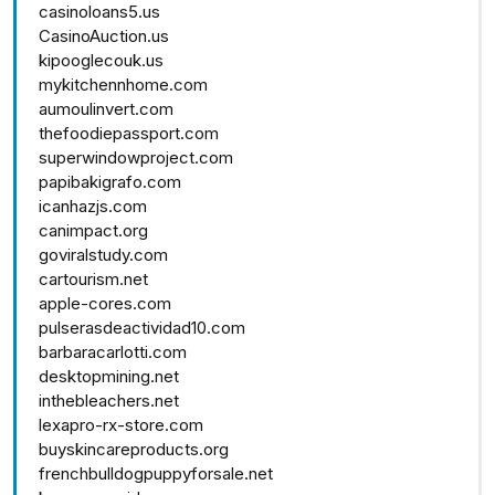
casinoloans5.us
CasinoAuction.us
kipooglecouk.us
mykitchennhome.com
aumoulinvert.com
thefoodiepassport.com
superwindowproject.com
papibakigrafo.com
icanhazjs.com
canimpact.org
goviralstudy.com
cartourism.net
apple-cores.com
pulserasdeactividad10.com
barbaracarlotti.com
desktopmining.net
inthebleachers.net
lexapro-rx-store.com
buyskincareproducts.org
frenchbulldogpuppyforsale.net