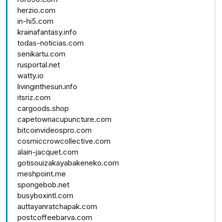
herzio.com
in-hi5.com
krainafantasy.info
todas-noticias.com
senikartu.com
rusportal.net
watty.io
livinginthesun.info
itsriz.com
cargoods.shop
capetownacupuncture.com
bitcoinvideospro.com
cosmiccrowcollective.com
alain-jacquet.com
gotisouizakayabakeneko.com
meshpoint.me
spongebob.net
busyboxintl.com
auttayanratchapak.com
postcoffeebarva.com