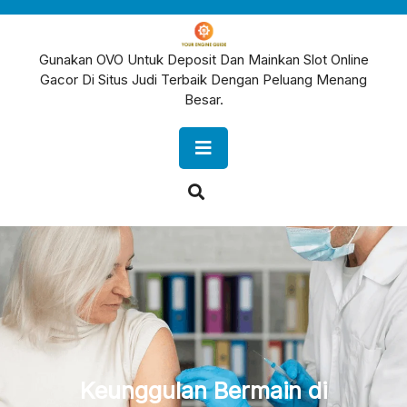
Skip
to
content
Gunakan OVO Untuk Deposit Dan Mainkan Slot Online
Gacor Di Situs Judi Terbaik Dengan Peluang Menang
Besar.
Open
Button
Keunggulan Bermain di