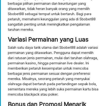
berbagai pilihan permainan dan keuntungan yang
ditawarkan, tidak heran banyak orang yang memilih
Sbobet88 sebagai tempat untuk bertaruh. Bagi para
petaruh, memahami keunggulan yang ada di Sbobet88
sangatlah penting untuk meningkatkan pengalaman
taruhan mereka.
Variasi Permainan yang Luas
Salah satu daya tarik utama dari Sbobet88 adalah variasi
permainan yang ditawarkan. Pengguna dapat memilih
dari ratusan jenis permainan, mulai dari taruhan olahraga,
permainan kasino, hingga permainan live dealer. Ini
memberikan petaruh kesempatan untuk mencoba
berbagai jenis permainan sesuai dengan preferensi
mereka. Misalnya, seorang petaruh yang menyukai
olahraga dapat bertaruh pada pertandingan sepak bola,
sementara mereka yang lebih suka permainan kartu bisa
mencoba blackjack atau poker.
Bonus dan Promosi Menarik