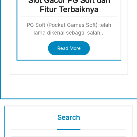
Slot Gacor PG Soft dan
Fitur Terbaiknya
PG Soft (Pocket Games Soft) telah
lama dikenal sebagai salah…
Read More
Search