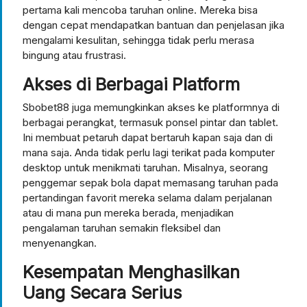
pertama kali mencoba taruhan online. Mereka bisa
dengan cepat mendapatkan bantuan dan penjelasan jika
mengalami kesulitan, sehingga tidak perlu merasa
bingung atau frustrasi.
Akses di Berbagai Platform
Sbobet88 juga memungkinkan akses ke platformnya di
berbagai perangkat, termasuk ponsel pintar dan tablet.
Ini membuat petaruh dapat bertaruh kapan saja dan di
mana saja. Anda tidak perlu lagi terikat pada komputer
desktop untuk menikmati taruhan. Misalnya, seorang
penggemar sepak bola dapat memasang taruhan pada
pertandingan favorit mereka selama dalam perjalanan
atau di mana pun mereka berada, menjadikan
pengalaman taruhan semakin fleksibel dan
menyenangkan.
Kesempatan Menghasilkan
Uang Secara Serius