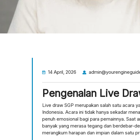
14 April, 2026
admin@yourengineguid
Pengenalan Live Dr
Live draw SGP merupakan salah satu acara ya
Indonesia. Acara ini tidak hanya sekadar men
penuh emosional bagi para pemainnya. Saat a
banyak yang merasa tegang dan berdebar-deba
merangkum harapan dan impian dalam satu pr