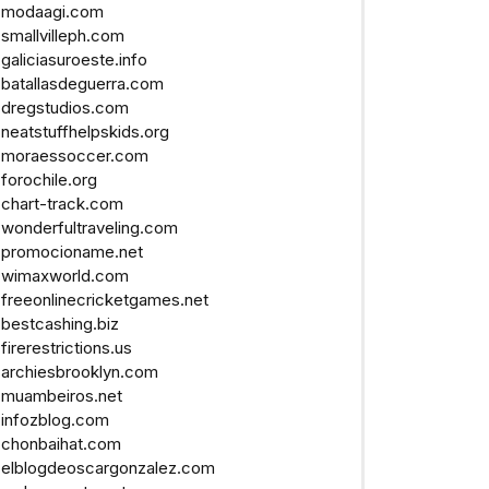
modaagi.com
smallvilleph.com
galiciasuroeste.info
batallasdeguerra.com
dregstudios.com
neatstuffhelpskids.org
moraessoccer.com
forochile.org
chart-track.com
wonderfultraveling.com
promocioname.net
wimaxworld.com
freeonlinecricketgames.net
bestcashing.biz
firerestrictions.us
archiesbrooklyn.com
muambeiros.net
infozblog.com
chonbaihat.com
elblogdeoscargonzalez.com