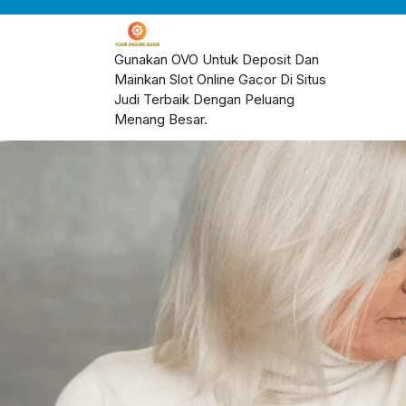
Skip
to
content
Gunakan OVO Untuk Deposit Dan
Mainkan Slot Online Gacor Di Situs
Judi Terbaik Dengan Peluang
Menang Besar.