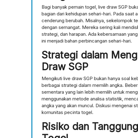
Bagi banyak pemain togel, live draw SGP bukan 
bagian dari kehidupan sehari-hari. Pada saat
cenderung berubah. Misalnya, sekelompok te
dengan semangat. Mereka sering kali mendis
strategi, dan harapan. Ada kebersamaan yang 
ini menjadi bahan perbincangan sehari-hari.
Strategi dalam Mengi
Draw SGP
Mengikuti live draw SGP bukan hanya soal k
berbagai strategi dalam memilih angka. Bebe
sementara yang lain lebih memilih untuk meng
menggunakan metode analisa statistik, menca
angka yang akan muncul. Diskusi mengenai stra
komunitas pecinta togel.
Risiko dan Tanggun