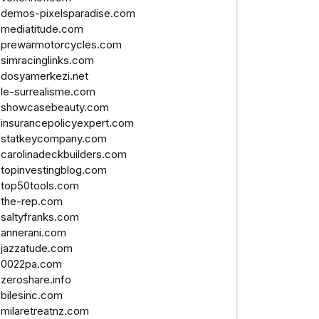
demos-pixelsparadise.com
mediatitude.com
prewarmotorcycles.com
simracinglinks.com
dosyamerkezi.net
le-surrealisme.com
showcasebeauty.com
insurancepolicyexpert.com
statkeycompany.com
carolinadeckbuilders.com
topinvestingblog.com
top50tools.com
the-rep.com
saltyfranks.com
annerani.com
jazzatude.com
0022pa.com
zeroshare.info
bilesinc.com
milaretreatnz.com