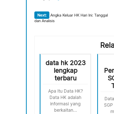
Post
Next:
Angka Keluar HK Hari Ini: Tanggal
dan Analisis
navigation
Rel
data hk 2023
lengkap
Pe
terbaru
S
Apa Itu Data HK?
Data HK adalah
Data
informasi yang
SGP 
berkaitan…
m