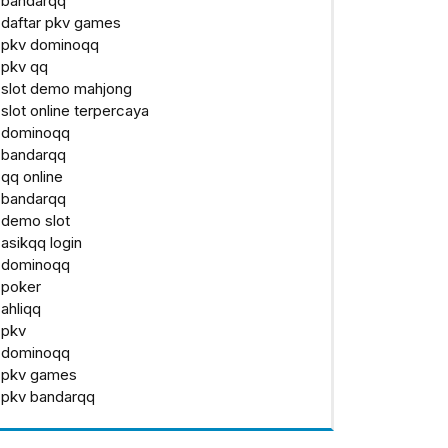
bandarqq
daftar pkv games
pkv dominoqq
pkv qq
slot demo mahjong
slot online terpercaya
dominoqq
bandarqq
qq online
bandarqq
demo slot
asikqq login
dominoqq
poker
ahliqq
pkv
dominoqq
pkv games
pkv bandarqq