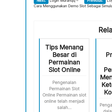
Post
Next:
Login Murahqq –
Previous:
Log
Cara Menggunakan Demo Slot Sebagai Simula
navigation
Rel
Tips Menang
Besar di
P
Permainan
Slot Online
Pe
Men
Pengenalan
Ket
Permainan Slot
Ko
Online Permainan slot
online telah menjadi
Penga
salah…
dal