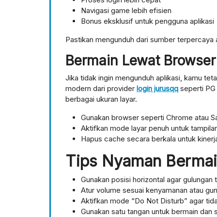
Navigasi game lebih efisien
Bonus eksklusif untuk pengguna aplikasi
Pastikan mengunduh dari sumber terpercaya aga
Bermain Lewat Browser
Jika tidak ingin mengunduh aplikasi, kamu tet
modern dari provider
login jurusqq
seperti PG 
berbagai ukuran layar.
Gunakan browser seperti Chrome atau Sa
Aktifkan mode layar penuh untuk tampila
Hapus cache secara berkala untuk kinerj
Tips Nyaman Bermain
Gunakan posisi horizontal agar gulungan te
Atur volume sesuai kenyamanan atau gu
Aktifkan mode “Do Not Disturb” agar tida
Gunakan satu tangan untuk bermain dan s