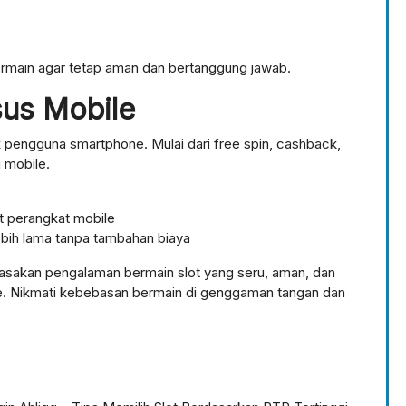
ermain agar tetap aman dan bertanggung jawab.
us Mobile
pengguna smartphone. Mulai dari free spin, cashback,
i mobile.
t perangkat mobile
ebih lama tanpa tambahan biaya
asakan pengalaman bermain slot yang seru, aman, dan
e. Nikmati kebebasan bermain di genggaman tangan dan