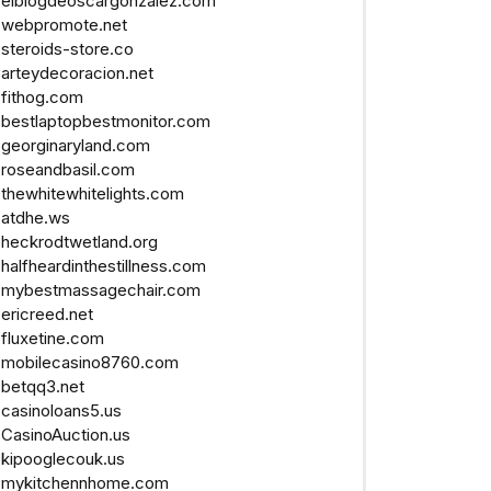
elblogdeoscargonzalez.com
webpromote.net
steroids-store.co
arteydecoracion.net
fithog.com
bestlaptopbestmonitor.com
georginaryland.com
roseandbasil.com
thewhitewhitelights.com
atdhe.ws
heckrodtwetland.org
halfheardinthestillness.com
mybestmassagechair.com
ericreed.net
fluxetine.com
mobilecasino8760.com
betqq3.net
casinoloans5.us
CasinoAuction.us
kipooglecouk.us
mykitchennhome.com