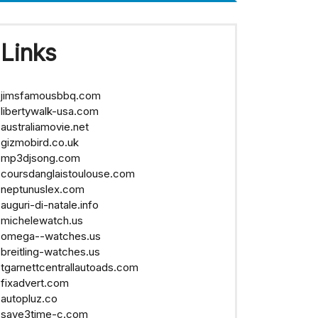
Links
jimsfamousbbq.com
libertywalk-usa.com
australiamovie.net
gizmobird.co.uk
mp3djsong.com
coursdanglaistoulouse.com
neptunuslex.com
auguri-di-natale.info
michelewatch.us
omega--watches.us
breitling-watches.us
tgarnettcentrallautoads.com
fixadvert.com
autopluz.co
save3time-c.com