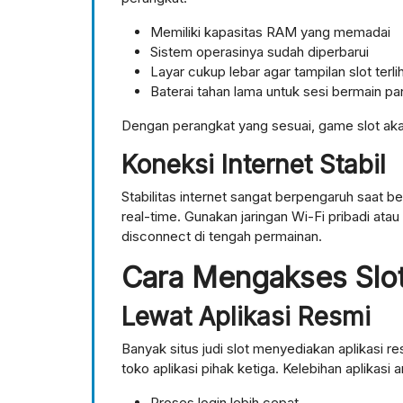
Memiliki kapasitas RAM yang memadai
Sistem operasinya sudah diperbarui
Layar cukup lebar agar tampilan slot terlih
Baterai tahan lama untuk sesi bermain pa
Dengan perangkat yang sesuai, game slot akan
Koneksi Internet Stabil
Stabilitas internet sangat berpengaruh saat be
real-time. Gunakan jaringan Wi-Fi pribadi atau
disconnect di tengah permainan.
Cara Mengakses Slot
Lewat Aplikasi Resmi
Banyak situs judi slot menyediakan aplikasi r
toko aplikasi pihak ketiga. Kelebihan aplikasi an
Proses login lebih cepat