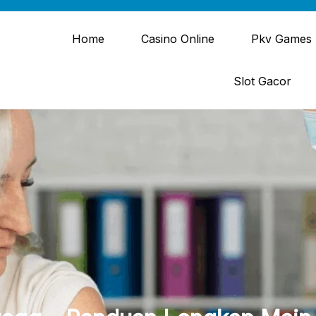
Home
Casino Online
Pkv Games
Slot Gacor