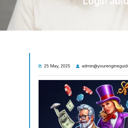
Login Jur
25 May, 2025
admin@yourenginegui