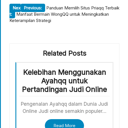
Post
Nex
Previous:
Panduan Memilih Situs Priaqq Terbaik
t:
Manfaat Bermain WongQQ untuk Meningkatkan
navigation
Keterampilan Strategi
Related Posts
Kelebihan Menggunakan
Ayahqq untuk
Pertandingan Judi Online
Pengenalan Ayahqq dalam Dunia Judi
Online Judi online semakin populer…
Read More