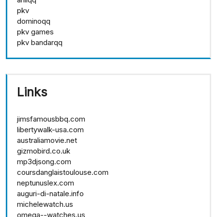
pkv
dominoqq
pkv games
pkv bandarqq
Links
jimsfamousbbq.com
libertywalk-usa.com
australiamovie.net
gizmobird.co.uk
mp3djsong.com
coursdanglaistoulouse.com
neptunuslex.com
auguri-di-natale.info
michelewatch.us
omega--watches.us