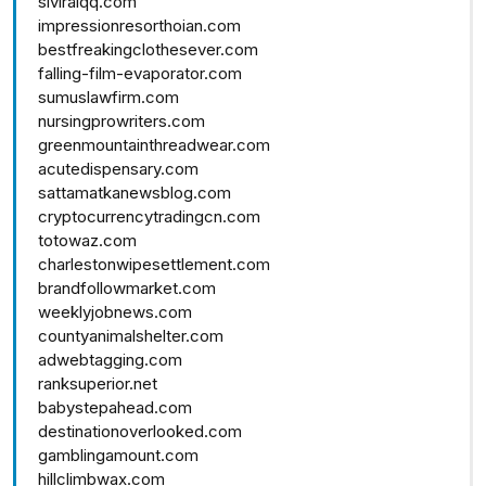
siviralqq.com
impressionresorthoian.com
bestfreakingclothesever.com
falling-film-evaporator.com
sumuslawfirm.com
nursingprowriters.com
greenmountainthreadwear.com
acutedispensary.com
sattamatkanewsblog.com
cryptocurrencytradingcn.com
totowaz.com
charlestonwipesettlement.com
brandfollowmarket.com
weeklyjobnews.com
countyanimalshelter.com
adwebtagging.com
ranksuperior.net
babystepahead.com
destinationoverlooked.com
gamblingamount.com
hillclimbwax.com