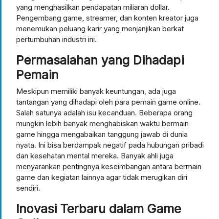
yang menghasilkan pendapatan miliaran dollar.
Pengembang game, streamer, dan konten kreator juga
menemukan peluang karir yang menjanjikan berkat
pertumbuhan industri ini.
Permasalahan yang Dihadapi
Pemain
Meskipun memiliki banyak keuntungan, ada juga
tantangan yang dihadapi oleh para pemain game online.
Salah satunya adalah isu kecanduan. Beberapa orang
mungkin lebih banyak menghabiskan waktu bermain
game hingga mengabaikan tanggung jawab di dunia
nyata. Ini bisa berdampak negatif pada hubungan pribadi
dan kesehatan mental mereka. Banyak ahli juga
menyarankan pentingnya keseimbangan antara bermain
game dan kegiatan lainnya agar tidak merugikan diri
sendiri.
Inovasi Terbaru dalam Game