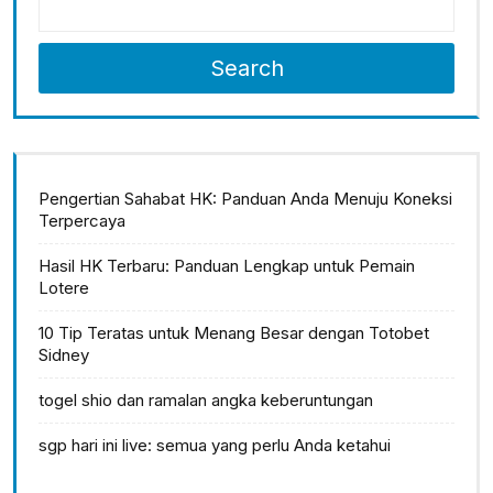
Search
Pengertian Sahabat HK: Panduan Anda Menuju Koneksi
Terpercaya
Hasil HK Terbaru: Panduan Lengkap untuk Pemain
Lotere
10 Tip Teratas untuk Menang Besar dengan Totobet
Sidney
togel shio dan ramalan angka keberuntungan
sgp hari ini live: semua yang perlu Anda ketahui