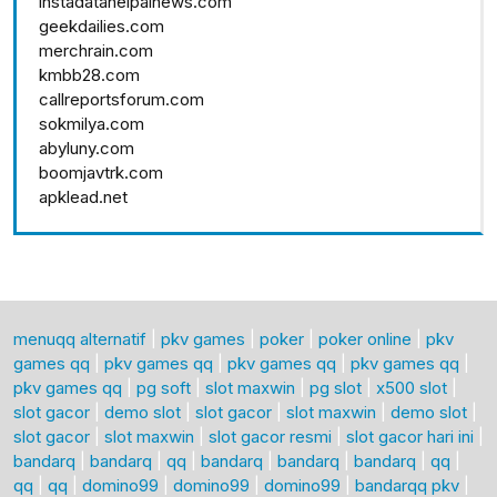
instadatahelpainews.com
geekdailies.com
merchrain.com
kmbb28.com
callreportsforum.com
sokmilya.com
abyluny.com
boomjavtrk.com
apklead.net
menuqq alternatif
|
pkv games
|
poker
|
poker online
|
pkv
games qq
|
pkv games qq
|
pkv games qq
|
pkv games qq
|
pkv games qq
|
pg soft
|
slot maxwin
|
pg slot
|
x500 slot
|
slot gacor
|
demo slot
|
slot gacor
|
slot maxwin
|
demo slot
|
slot gacor
|
slot maxwin
|
slot gacor resmi
|
slot gacor hari ini
|
bandarq
|
bandarq
|
qq
|
bandarq
|
bandarq
|
bandarq
|
qq
|
qq
|
qq
|
domino99
|
domino99
|
domino99
|
bandarqq pkv
|