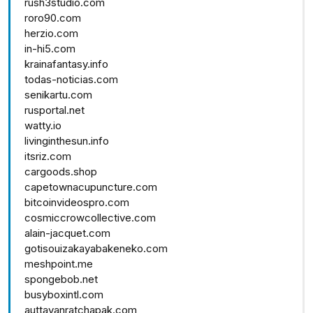
rush3studio.com
roro90.com
herzio.com
in-hi5.com
krainafantasy.info
todas-noticias.com
senikartu.com
rusportal.net
watty.io
livinginthesun.info
itsriz.com
cargoods.shop
capetownacupuncture.com
bitcoinvideospro.com
cosmiccrowcollective.com
alain-jacquet.com
gotisouizakayabakeneko.com
meshpoint.me
spongebob.net
busyboxintl.com
auttayanratchapak.com