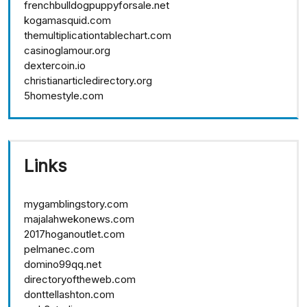
frenchbulldogpuppyforsale.net
kogamasquid.com
themultiplicationtablechart.com
casinoglamour.org
dextercoin.io
christianarticledirectory.org
5homestyle.com
Links
mygamblingstory.com
majalahwekonews.com
2017hoganoutlet.com
pelmanec.com
domino99qq.net
directoryoftheweb.com
donttellashton.com