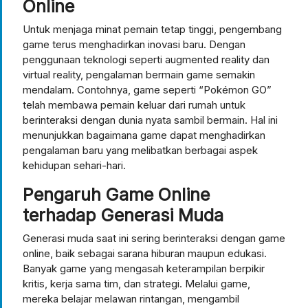
Online
Untuk menjaga minat pemain tetap tinggi, pengembang
game terus menghadirkan inovasi baru. Dengan
penggunaan teknologi seperti augmented reality dan
virtual reality, pengalaman bermain game semakin
mendalam. Contohnya, game seperti “Pokémon GO”
telah membawa pemain keluar dari rumah untuk
berinteraksi dengan dunia nyata sambil bermain. Hal ini
menunjukkan bagaimana game dapat menghadirkan
pengalaman baru yang melibatkan berbagai aspek
kehidupan sehari-hari.
Pengaruh Game Online
terhadap Generasi Muda
Generasi muda saat ini sering berinteraksi dengan game
online, baik sebagai sarana hiburan maupun edukasi.
Banyak game yang mengasah keterampilan berpikir
kritis, kerja sama tim, dan strategi. Melalui game,
mereka belajar melawan rintangan, mengambil