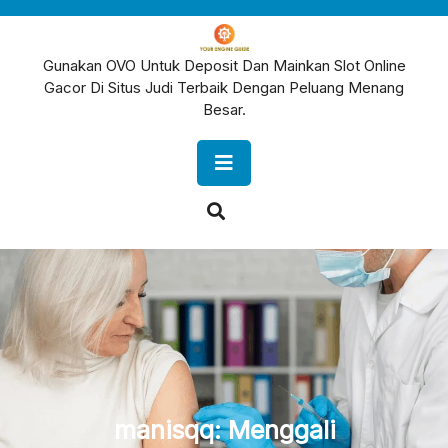
Skip
to
content
Gunakan OVO Untuk Deposit Dan Mainkan Slot Online
Gacor Di Situs Judi Terbaik Dengan Peluang Menang
Besar.
Open
Button
manisqq: Menggali