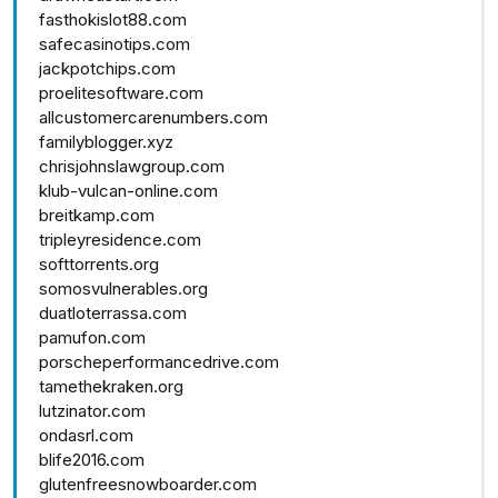
fasthokislot88.com
safecasinotips.com
jackpotchips.com
proelitesoftware.com
allcustomercarenumbers.com
familyblogger.xyz
chrisjohnslawgroup.com
klub-vulcan-online.com
breitkamp.com
tripleyresidence.com
softtorrents.org
somosvulnerables.org
duatloterrassa.com
pamufon.com
porscheperformancedrive.com
tamethekraken.org
lutzinator.com
ondasrl.com
blife2016.com
glutenfreesnowboarder.com