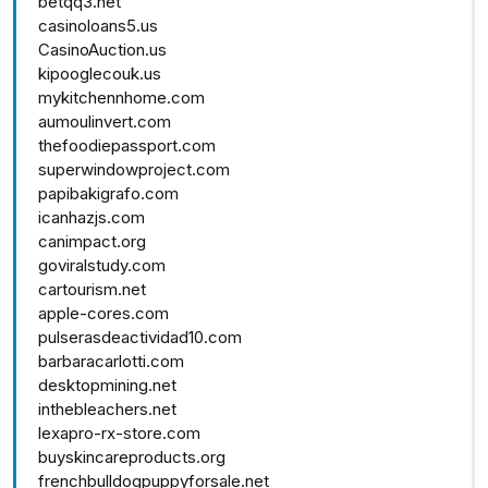
betqq3.net
casinoloans5.us
CasinoAuction.us
kipooglecouk.us
mykitchennhome.com
aumoulinvert.com
thefoodiepassport.com
superwindowproject.com
papibakigrafo.com
icanhazjs.com
canimpact.org
goviralstudy.com
cartourism.net
apple-cores.com
pulserasdeactividad10.com
barbaracarlotti.com
desktopmining.net
inthebleachers.net
lexapro-rx-store.com
buyskincareproducts.org
frenchbulldogpuppyforsale.net