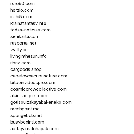
roro90.com
herzio.com
in-hi5.com
krainafantasy.info
todas-noticias.com
senikartu.com
rusportal.net
watty.io
livinginthesun.info
itsriz.com
cargoods.shop
capetownacupuncture.com
bitcoinvideospro.com
cosmiccrowcollective.com
alain-jacquet.com
gotisouizakayabakeneko.com
meshpoint.me
spongebob.net
busyboxintl.com
auttayanratchapak.com