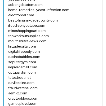
aobongdatotem.com
home-remedies-yeast-infection.com
electroreal.com
bestofmiami-dadecounty.com
ifoodieonyoutube.com
mineshoppingcart.com
topworkoutsupplies.com
mouthshutreviews.com
hirzadesalta.com
digitallifeopoly.com
casinobubbles.com
seputargym.com
impiyanamall.com
optguardian.com
totostreet.net
davilcasino.com
fraudwatchai.com
aem-x.com
cryptooblogs.com
gameuplevel.com