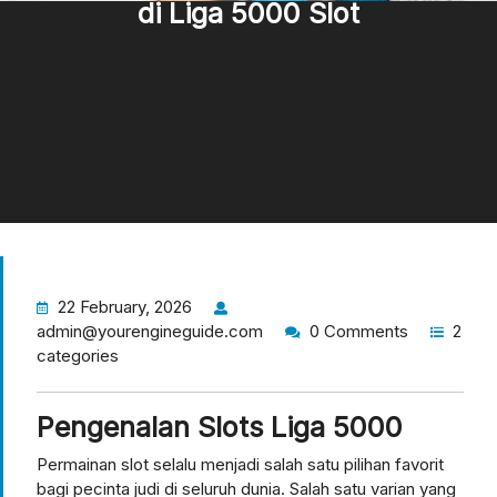
di Liga 5000 Slot
22 February, 2026
admin@yourengineguide.com
0 Comments
2
categories
Pengenalan Slots Liga 5000
Permainan slot selalu menjadi salah satu pilihan favorit
bagi pecinta judi di seluruh dunia. Salah satu varian yang