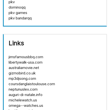
pkv
dominoqq
pkv games
pkv bandarqq
Links
jimsfamousbbq.com
libertywalk-usa.com
australiamovie.net
gizmobird.co.uk
mp3djsong.com
coursdanglaistoulouse.com
neptunuslex.com
auguri-di-natale.info
michelewatch.us
omega--watches.us