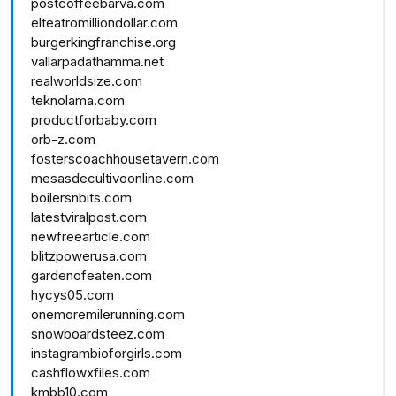
postcoffeebarva.com
elteatromilliondollar.com
burgerkingfranchise.org
vallarpadathamma.net
realworldsize.com
teknolama.com
productforbaby.com
orb-z.com
fosterscoachhousetavern.com
mesasdecultivoonline.com
boilersnbits.com
latestviralpost.com
newfreearticle.com
blitzpowerusa.com
gardenofeaten.com
hycys05.com
onemoremilerunning.com
snowboardsteez.com
instagrambioforgirls.com
cashflowxfiles.com
kmbb10.com