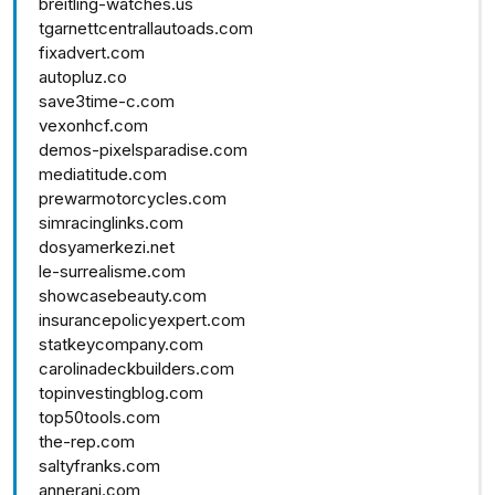
breitling-watches.us
tgarnettcentrallautoads.com
fixadvert.com
autopluz.co
save3time-c.com
vexonhcf.com
demos-pixelsparadise.com
mediatitude.com
prewarmotorcycles.com
simracinglinks.com
dosyamerkezi.net
le-surrealisme.com
showcasebeauty.com
insurancepolicyexpert.com
statkeycompany.com
carolinadeckbuilders.com
topinvestingblog.com
top50tools.com
the-rep.com
saltyfranks.com
annerani.com