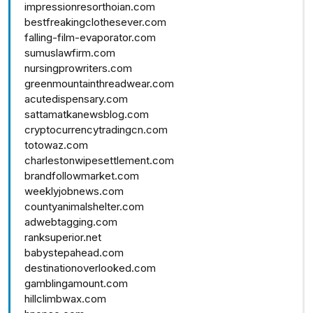
impressionresorthoian.com
bestfreakingclothesever.com
falling-film-evaporator.com
sumuslawfirm.com
nursingprowriters.com
greenmountainthreadwear.com
acutedispensary.com
sattamatkanewsblog.com
cryptocurrencytradingcn.com
totowaz.com
charlestonwipesettlement.com
brandfollowmarket.com
weeklyjobnews.com
countyanimalshelter.com
adwebtagging.com
ranksuperior.net
babystepahead.com
destinationoverlooked.com
gamblingamount.com
hillclimbwax.com