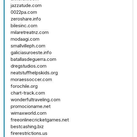
jazzatude.com
0022pa.com
zeroshare.info
bilesinc.com
milaretreatnz.com
modaagi.com
smallvilleph.com
galiciasuroeste.info
batallasdeguerra.com
dregstudios.com
neatstuffhelpskids.org
moraessoccer.com
forochile.org
chart-track.com
wonderfultraveling.com
promocioname.net
wimaxworld.com
freeonlinecricketgames.net
bestcashing.biz
firerestrictions.us