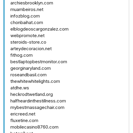
archiesbrooklyn.com
muambeiros.net
infozblog.com
chonbaihat.com
elblogdeoscargonzalez.com
webpromote.net
steroids-store.co
arteydecoracion.net
fithog.com
bestlaptopbestmonitor.com
georginaryland.com
roseandbasil.com
thewhitewhitelights.com
atdhe.ws
heckrodtwetland.org
halfheardinthestillness.com
mybestmassagechair.com
ericreed.net
fluxetine.com
mobilecasino8760.com