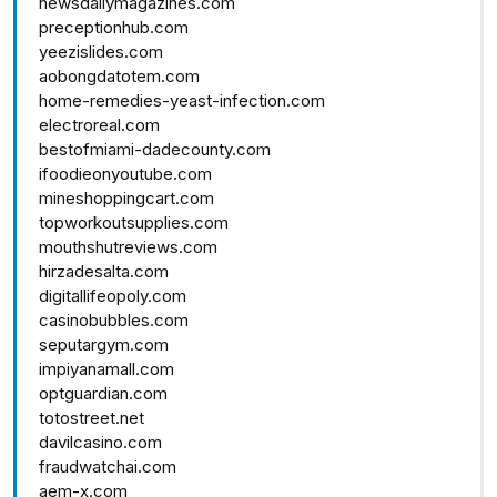
newsdailymagazines.com
preceptionhub.com
yeezislides.com
aobongdatotem.com
home-remedies-yeast-infection.com
electroreal.com
bestofmiami-dadecounty.com
ifoodieonyoutube.com
mineshoppingcart.com
topworkoutsupplies.com
mouthshutreviews.com
hirzadesalta.com
digitallifeopoly.com
casinobubbles.com
seputargym.com
impiyanamall.com
optguardian.com
totostreet.net
davilcasino.com
fraudwatchai.com
aem-x.com