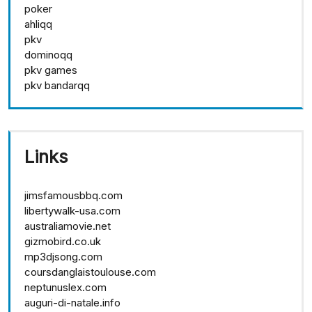
poker
ahliqq
pkv
dominoqq
pkv games
pkv bandarqq
Links
jimsfamousbbq.com
libertywalk-usa.com
australiamovie.net
gizmobird.co.uk
mp3djsong.com
coursdanglaistoulouse.com
neptunuslex.com
auguri-di-natale.info