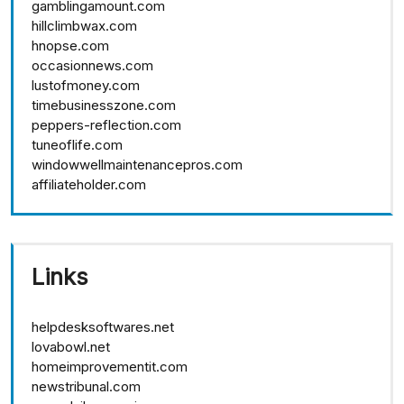
gamblingamount.com
hillclimbwax.com
hnopse.com
occasionnews.com
lustofmoney.com
timebusinesszone.com
peppers-reflection.com
tuneoflife.com
windowwellmaintenancepros.com
affiliateholder.com
Links
helpdesksoftwares.net
lovabowl.net
homeimprovementit.com
newstribunal.com