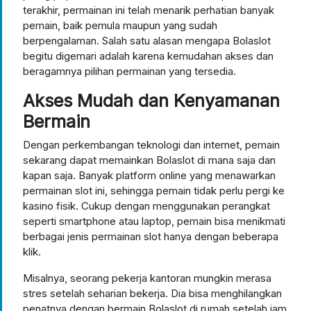
terakhir, permainan ini telah menarik perhatian banyak
pemain, baik pemula maupun yang sudah
berpengalaman. Salah satu alasan mengapa Bolaslot
begitu digemari adalah karena kemudahan akses dan
beragamnya pilihan permainan yang tersedia.
Akses Mudah dan Kenyamanan
Bermain
Dengan perkembangan teknologi dan internet, pemain
sekarang dapat memainkan Bolaslot di mana saja dan
kapan saja. Banyak platform online yang menawarkan
permainan slot ini, sehingga pemain tidak perlu pergi ke
kasino fisik. Cukup dengan menggunakan perangkat
seperti smartphone atau laptop, pemain bisa menikmati
berbagai jenis permainan slot hanya dengan beberapa
klik.
Misalnya, seorang pekerja kantoran mungkin merasa
stres setelah seharian bekerja. Dia bisa menghilangkan
penatnya dengan bermain Bolaslot di rumah setelah jam