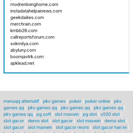
modrenlivinghome.com
instadatahelpainews.com
geekdailies.com
merchrain.com
kmbb28.com
callreportsforum.com
sokmilya.com
abyluny.com
boomjavtrk.com
apklead.net
menuqq alternatif
|
pkv games
|
poker
|
poker online
|
pkv
games qq
|
pkv games qq
|
pkv games qq
|
pkv games qq
|
pkv games qq
|
pg soft
|
slot maxwin
|
pg slot
|
x500 slot
|
slot gacor
|
demo slot
|
slot gacor
|
slot maxwin
|
demo slot
|
slot gacor
|
slot maxwin
|
slot gacor resmi
|
slot gacor hari ini
|