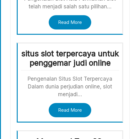
telah menjadi salah satu pilihan…
Read More
situs slot terpercaya untuk
penggemar judi online
Pengenalan Situs Slot Terpercaya
Dalam dunia perjudian online, slot
menjadi…
Read More