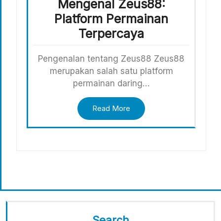
Mengenal Zeus88:
Platform Permainan
Terpercaya
Pengenalan tentang Zeus88 Zeus88
merupakan salah satu platform
permainan daring…
Read More
Search