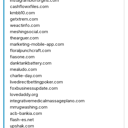
instagrambioforgirls.com
cashflowxfiles.com
kmbb10.com
getxtrem.com
weactinfo.com
meshingsocial.com
thearguer.com
marketing-mobile-app.com
floralpunchcraft.com
fiasone.com
danktankbattery.com
mealudo.com
charlie-day.com
livedirectbettingpoker.com
foxbusinessupdate.com
lovedaddy.org
integrativemedicalmassageplano.com
mrrugwashing.com
acb-bankia.com
flash-es.net
upshak.com