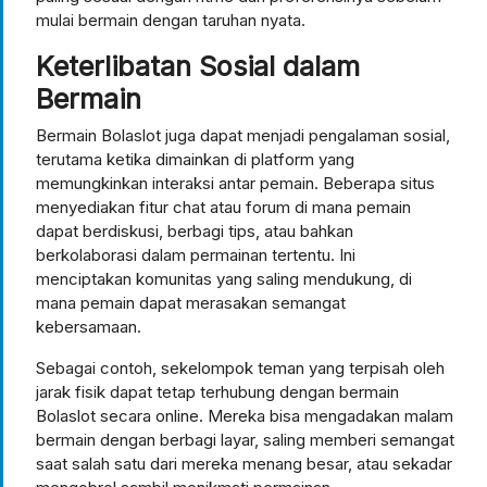
mulai bermain dengan taruhan nyata.
Keterlibatan Sosial dalam
Bermain
Bermain Bolaslot juga dapat menjadi pengalaman sosial,
terutama ketika dimainkan di platform yang
memungkinkan interaksi antar pemain. Beberapa situs
menyediakan fitur chat atau forum di mana pemain
dapat berdiskusi, berbagi tips, atau bahkan
berkolaborasi dalam permainan tertentu. Ini
menciptakan komunitas yang saling mendukung, di
mana pemain dapat merasakan semangat
kebersamaan.
Sebagai contoh, sekelompok teman yang terpisah oleh
jarak fisik dapat tetap terhubung dengan bermain
Bolaslot secara online. Mereka bisa mengadakan malam
bermain dengan berbagi layar, saling memberi semangat
saat salah satu dari mereka menang besar, atau sekadar