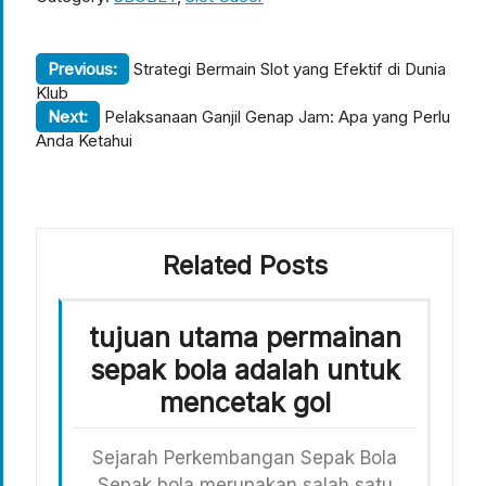
Post
Previous:
Strategi Bermain Slot yang Efektif di Dunia
Klub
navigation
Next:
Pelaksanaan Ganjil Genap Jam: Apa yang Perlu
Anda Ketahui
Related Posts
tujuan utama permainan
sepak bola adalah untuk
mencetak gol
Sejarah Perkembangan Sepak Bola
Sepak bola merupakan salah satu