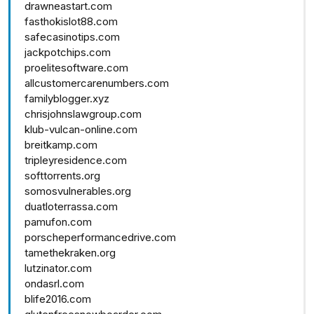
drawneastart.com
fasthokislot88.com
safecasinotips.com
jackpotchips.com
proelitesoftware.com
allcustomercarenumbers.com
familyblogger.xyz
chrisjohnslawgroup.com
klub-vulcan-online.com
breitkamp.com
tripleyresidence.com
softtorrents.org
somosvulnerables.org
duatloterrassa.com
pamufon.com
porscheperformancedrive.com
tamethekraken.org
lutzinator.com
ondasrl.com
blife2016.com