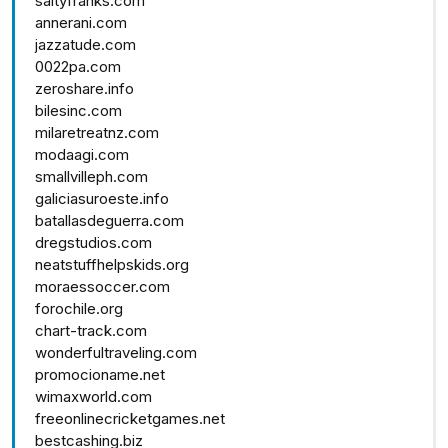
saltyfranks.com
annerani.com
jazzatude.com
0022pa.com
zeroshare.info
bilesinc.com
milaretreatnz.com
modaagi.com
smallvilleph.com
galiciasuroeste.info
batallasdeguerra.com
dregstudios.com
neatstuffhelpskids.org
moraessoccer.com
forochile.org
chart-track.com
wonderfultraveling.com
promocioname.net
wimaxworld.com
freeonlinecricketgames.net
bestcashing.biz