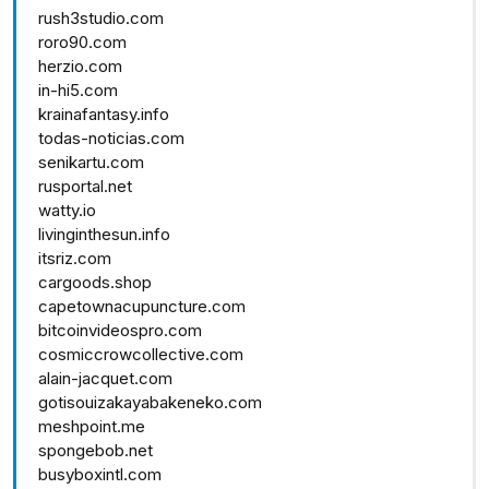
rush3studio.com
roro90.com
herzio.com
in-hi5.com
krainafantasy.info
todas-noticias.com
senikartu.com
rusportal.net
watty.io
livinginthesun.info
itsriz.com
cargoods.shop
capetownacupuncture.com
bitcoinvideospro.com
cosmiccrowcollective.com
alain-jacquet.com
gotisouizakayabakeneko.com
meshpoint.me
spongebob.net
busyboxintl.com