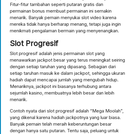
Fitur-fitur tambahan seperti putaran gratis dan
permainan bonus membuat permainan ini semakin
menarik. Banyak pemain menyukai slot video karena
mereka tidak hanya berharap menang, tetapi juga ingin
menikmati pengalaman bermain yang menyenangkan.
Slot Progresif
Slot progresif adalah jenis permainan slot yang
menawarkan jackpot besar yang terus meningkat seiring
dengan setiap taruhan yang dipasang. Sebagian dari
setiap taruhan masuk ke dalam jackpot, sehingga ukuran
hadiah dapat mencapai jumlah yang mengubah hidup.
Menariknya, jackpot ini biasanya terhubung antara
sejumlah kasino, membuatnya lebih besar dan lebih
menarik.
Contoh nyata dari slot progresif adalah “Mega Moolah”,
yang dikenal karena hadiah jackpotnya yang luar biasa.
Banyak pemain telah meraih keberuntungan besar
dengan hanya satu putaran. Tentu saja, peluang untuk