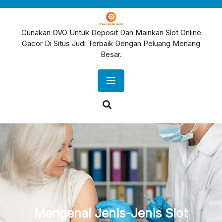
Skip
to
content
Gunakan OVO Untuk Deposit Dan Mainkan Slot Online
Gacor Di Situs Judi Terbaik Dengan Peluang Menang
Besar.
Open
Button
Mengenal Jenis-Jenis Slot