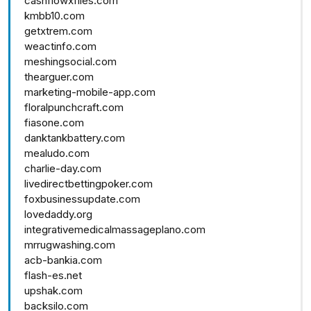
cashflowxfiles.com
kmbb10.com
getxtrem.com
weactinfo.com
meshingsocial.com
thearguer.com
marketing-mobile-app.com
floralpunchcraft.com
fiasone.com
danktankbattery.com
mealudo.com
charlie-day.com
livedirectbettingpoker.com
foxbusinessupdate.com
lovedaddy.org
integrativemedicalmassageplano.com
mrrugwashing.com
acb-bankia.com
flash-es.net
upshak.com
backsilo.com