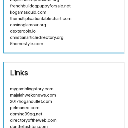
frenchbulldogpuppyforsale.net
kogamasquid.com
themultiplicationtablechart.com
casinoglamour.org
dextercoin.io
christianarticledirectory.org
5homestyle.com
Links
mygamblingstory.com
majalahwekonews.com
2017hoganoutlet.com
pelmanec.com
domino99qq.net
directoryoftheweb.com
donttellashton.com