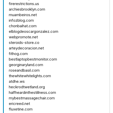
firerestrictions.us
archiesbrooklyn.com
muambeiros.net
infozblog.com
chonbaihat.com
elblogdeoscargonzalez.com
webpromote.net
steroids-store.co
arteydecoracion.net
fithog.com
bestlaptopbestmonitor.com
georginaryland.com
roseandbasil.com
thewhitewhitelights.com
atdhe.ws
heckrodtwetland.org
halfheardinthestillness.com
mybestmassagechair.com
ericreed.net
fluxetine.com