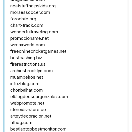
neatstuffhelpskids.org
moraessoccer.com
forochile.org
chart-track.com
wonderfultraveling.com
promocioname.net
wimaxworld.com
freeonlinecricketgames.net
bestcashing.biz
firerestrictions.us
archiesbrooklyn.com
muambeiros.net
infozblog.com
chonbaihat.com
elblogdeoscargonzalez.com
webpromote.net
steroids-store.co
arteydecoracion.net
fithog.com
bestlaptopbestmonitor.com