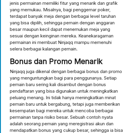
jenis permainan memiliki fitur yang menarik dan grafik
yang memukau. Misalnya, bagi penggemar poker,
terdapat banyak meja dengan berbagai level taruhan
yang bisa dipilih, sehingga pemain dengan anggaran
besar maupun kecil dapat menemukan meja yang
sesuai dengan keinginan mereka. Keanekaragaman
permainan ini membuat Ninjaqq mampu memenuhi
selera berbagai kalangan pemain.
Bonus dan Promo Menarik
Ninjaqq juga dikenal dengan berbagai bonus dan promo
yang menguntungkan bagi para penggunanya. Setiap
pemain baru sering kali disambut dengan bonus
pendaftaran yang bisa digunakan untuk meningkatkan
peluang menang. Ini tidak hanya meningkatkan minat
pemain baru untuk bergabung, tetapi juga memberikan
kesempatan bagi mereka untuk mencoba berbagai
permainan tanpa risiko besar. Sebuah contoh nyata
adalah seorang pemain yang meregistrasi akun dan
mendapatkan bonus yang cukup besar, sehingga ia bisa