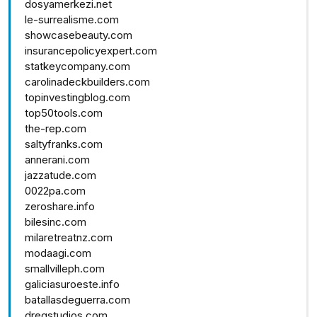
dosyamerkezi.net
le-surrealisme.com
showcasebeauty.com
insurancepolicyexpert.com
statkeycompany.com
carolinadeckbuilders.com
topinvestingblog.com
top50tools.com
the-rep.com
saltyfranks.com
annerani.com
jazzatude.com
0022pa.com
zeroshare.info
bilesinc.com
milaretreatnz.com
modaagi.com
smallvilleph.com
galiciasuroeste.info
batallasdeguerra.com
dregstudios.com