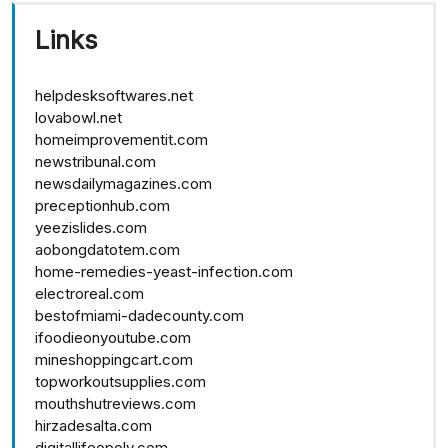
Links
helpdesksoftwares.net
lovabowl.net
homeimprovementit.com
newstribunal.com
newsdailymagazines.com
preceptionhub.com
yeezislides.com
aobongdatotem.com
home-remedies-yeast-infection.com
electroreal.com
bestofmiami-dadecounty.com
ifoodieonyoutube.com
mineshoppingcart.com
topworkoutsupplies.com
mouthshutreviews.com
hirzadesalta.com
digitallifeopoly.com