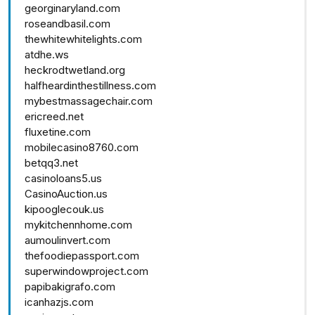
georginaryland.com
roseandbasil.com
thewhitewhitelights.com
atdhe.ws
heckrodtwetland.org
halfheardinthestillness.com
mybestmassagechair.com
ericreed.net
fluxetine.com
mobilecasino8760.com
betqq3.net
casinoloans5.us
CasinoAuction.us
kipooglecouk.us
mykitchennhome.com
aumoulinvert.com
thefoodiepassport.com
superwindowproject.com
papibakigrafo.com
icanhazjs.com