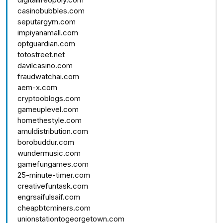
casinobubbles.com
seputargym.com
impiyanamall.com
optguardian.com
totostreet.net
davilcasino.com
fraudwatchai.com
aem-x.com
cryptooblogs.com
gameuplevel.com
homethestyle.com
amuldistribution.com
borobuddur.com
wundermusic.com
gamefungames.com
25-minute-timer.com
creativefuntask.com
engrsaifulsaif.com
cheapbtcminers.com
unionstationtogeorgetown.com