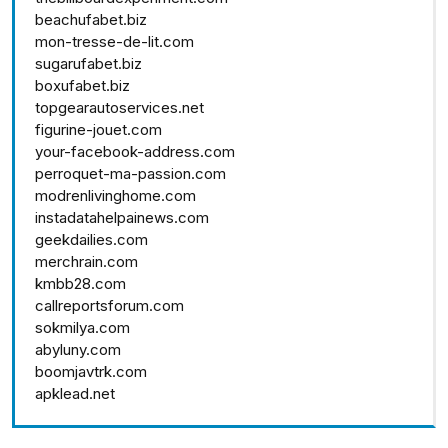
beachufabet.biz
mon-tresse-de-lit.com
sugarufabet.biz
boxufabet.biz
topgearautoservices.net
figurine-jouet.com
your-facebook-address.com
perroquet-ma-passion.com
modrenlivinghome.com
instadatahelpainews.com
geekdailies.com
merchrain.com
kmbb28.com
callreportsforum.com
sokmilya.com
abyluny.com
boomjavtrk.com
apklead.net