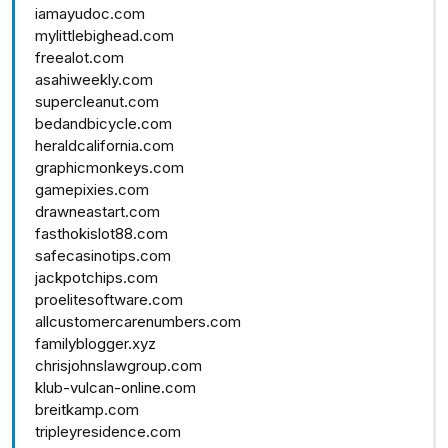
iamayudoc.com
mylittlebighead.com
freealot.com
asahiweekly.com
supercleanut.com
bedandbicycle.com
heraldcalifornia.com
graphicmonkeys.com
gamepixies.com
drawneastart.com
fasthokislot88.com
safecasinotips.com
jackpotchips.com
proelitesoftware.com
allcustomercarenumbers.com
familyblogger.xyz
chrisjohnslawgroup.com
klub-vulcan-online.com
breitkamp.com
tripleyresidence.com