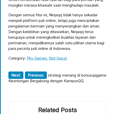
mungkin merasa khawatir saat menghadapi masalah.
Dengan semua fitur ini, Ninjaqq tidak hanya sekadar
menjadi platform judi online, tetapi juga menciptakan
pengalaman bermain yang menyenangkan dan aman.
Dengan kelebihan yang ditawarkan, Ninjaqq terus
berupaya untuk meningkatkan kualitas layanan dan
permainan, menjadikannya salah satu pilihan utama bagi
para pecinta judi online di Indonesia.
Category:
Pkv Games
,
Slot Gacor
Post
Next:
Previous:
strategi menang di bonusqqgame
Keuntungan Bergabung dengan KampusQQ
navigation
Related Posts