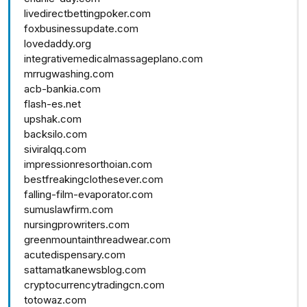
livedirectbettingpoker.com
foxbusinessupdate.com
lovedaddy.org
integrativemedicalmassageplano.com
mrrugwashing.com
acb-bankia.com
flash-es.net
upshak.com
backsilo.com
siviralqq.com
impressionresorthoian.com
bestfreakingclothesever.com
falling-film-evaporator.com
sumuslawfirm.com
nursingprowriters.com
greenmountainthreadwear.com
acutedispensary.com
sattamatkanewsblog.com
cryptocurrencytradingcn.com
totowaz.com