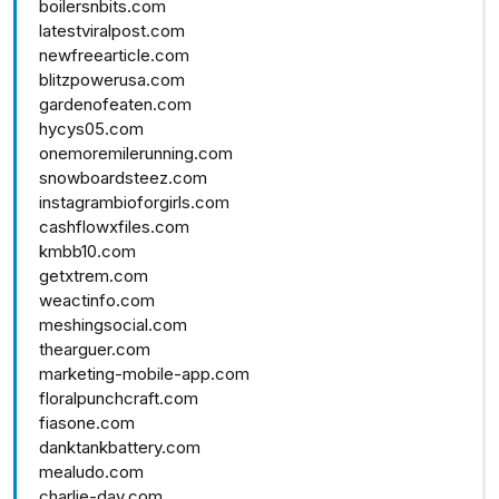
boilersnbits.com
latestviralpost.com
newfreearticle.com
blitzpowerusa.com
gardenofeaten.com
hycys05.com
onemoremilerunning.com
snowboardsteez.com
instagrambioforgirls.com
cashflowxfiles.com
kmbb10.com
getxtrem.com
weactinfo.com
meshingsocial.com
thearguer.com
marketing-mobile-app.com
floralpunchcraft.com
fiasone.com
danktankbattery.com
mealudo.com
charlie-day.com