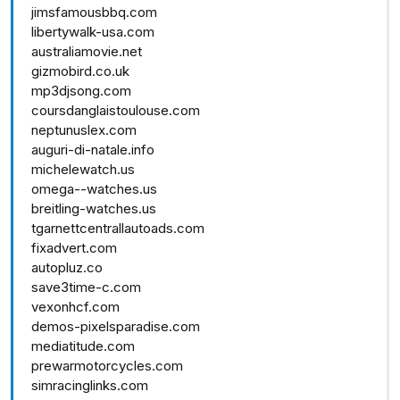
jimsfamousbbq.com
libertywalk-usa.com
australiamovie.net
gizmobird.co.uk
mp3djsong.com
coursdanglaistoulouse.com
neptunuslex.com
auguri-di-natale.info
michelewatch.us
omega--watches.us
breitling-watches.us
tgarnettcentrallautoads.com
fixadvert.com
autopluz.co
save3time-c.com
vexonhcf.com
demos-pixelsparadise.com
mediatitude.com
prewarmotorcycles.com
simracinglinks.com