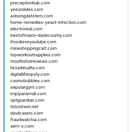
preceptionhub.com
yeezislides.com
aobongdatotem.com
home-remedies-yeast-infection.com
electroreal.com
bestofmiami-dadecounty.com
ifoodieonyoutube.com
mineshoppingcart.com
topworkoutsupplies.com
mouthshutreviews.com
hirzadesalta.com
digitallifeopoly.com
casinobubbles.com
seputargym.com
impiyanamall.com
optguardian.com
totostreet.net
davilcasino.com
fraudwatchai.com
aem-x.com