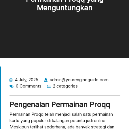
Menguntungkan
4 July, 2025
admin@yourengineguide.com
0 Comments
2 categories
Pengenalan Permainan Proqq
Permainan Proqq telah menjadi salah satu permainan
kartu yang populer di kalangan pecinta judi online.
Meskipun terlihat sederhana, ada banyak strategi dan