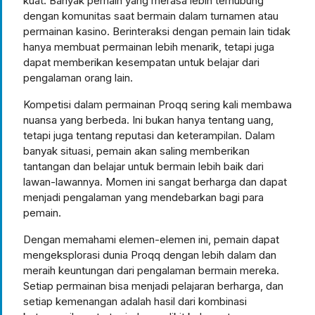
kuat. Banyak pemain yang merasa lebih terhubung
dengan komunitas saat bermain dalam turnamen atau
permainan kasino. Berinteraksi dengan pemain lain tidak
hanya membuat permainan lebih menarik, tetapi juga
dapat memberikan kesempatan untuk belajar dari
pengalaman orang lain.
Kompetisi dalam permainan Proqq sering kali membawa
nuansa yang berbeda. Ini bukan hanya tentang uang,
tetapi juga tentang reputasi dan keterampilan. Dalam
banyak situasi, pemain akan saling memberikan
tantangan dan belajar untuk bermain lebih baik dari
lawan-lawannya. Momen ini sangat berharga dan dapat
menjadi pengalaman yang mendebarkan bagi para
pemain.
Dengan memahami elemen-elemen ini, pemain dapat
mengeksplorasi dunia Proqq dengan lebih dalam dan
meraih keuntungan dari pengalaman bermain mereka.
Setiap permainan bisa menjadi pelajaran berharga, dan
setiap kemenangan adalah hasil dari kombinasi