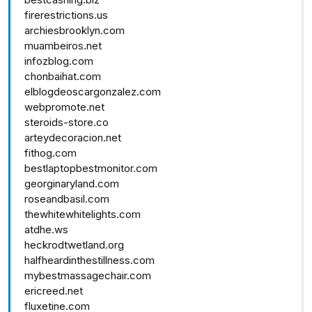
firerestrictions.us
archiesbrooklyn.com
muambeiros.net
infozblog.com
chonbaihat.com
elblogdeoscargonzalez.com
webpromote.net
steroids-store.co
arteydecoracion.net
fithog.com
bestlaptopbestmonitor.com
georginaryland.com
roseandbasil.com
thewhitewhitelights.com
atdhe.ws
heckrodtwetland.org
halfheardinthestillness.com
mybestmassagechair.com
ericreed.net
fluxetine.com