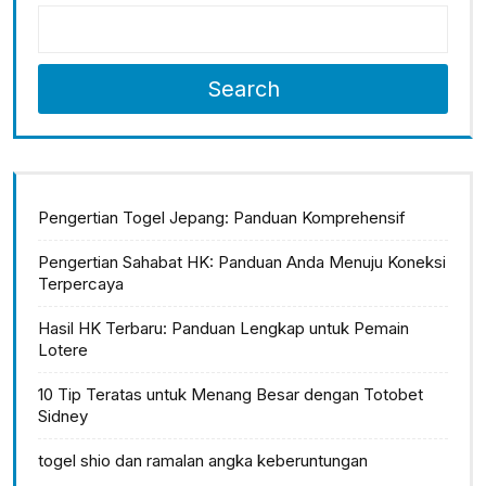
Search
Pengertian Togel Jepang: Panduan Komprehensif
Pengertian Sahabat HK: Panduan Anda Menuju Koneksi
Terpercaya
Hasil HK Terbaru: Panduan Lengkap untuk Pemain
Lotere
10 Tip Teratas untuk Menang Besar dengan Totobet
Sidney
togel shio dan ramalan angka keberuntungan