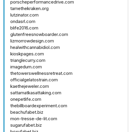
porscheperformancedrive.com
tamethekraken.org
lutzinator.com
ondasrl.com
blife2016.com
glutenfreesnowboarder.com
lizmorrowdesign.com
healwithcannabidiol.com
kioskpages.com
trianglecurry.com
imagedum.com
thetowerswellnessretreat.com
officialgelatostrain.com
kaethejeweler.com
sattamatkasattaking.com
onepetlife.com
thebillboardexperiment.com
beachufabet.biz
mon-tresse-de-lit.com
sugarufabet.biz
boxufabet.biz