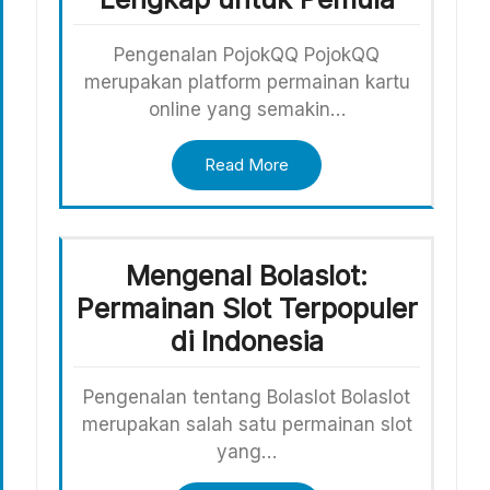
Pengenalan PojokQQ PojokQQ
merupakan platform permainan kartu
online yang semakin…
Read More
Mengenal Bolaslot:
Permainan Slot Terpopuler
di Indonesia
Pengenalan tentang Bolaslot Bolaslot
merupakan salah satu permainan slot
yang…