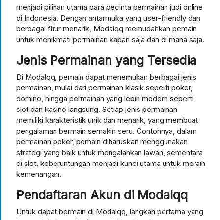
menjadi pilihan utama para pecinta permainan judi online
di Indonesia. Dengan antarmuka yang user-friendly dan
berbagai fitur menarik, Modalqq memudahkan pemain
untuk menikmati permainan kapan saja dan di mana saja.
Jenis Permainan yang Tersedia
Di Modalqq, pemain dapat menemukan berbagai jenis
permainan, mulai dari permainan klasik seperti poker,
domino, hingga permainan yang lebih modern seperti
slot dan kasino langsung. Setiap jenis permainan
memiliki karakteristik unik dan menarik, yang membuat
pengalaman bermain semakin seru. Contohnya, dalam
permainan poker, pemain diharuskan menggunakan
strategi yang baik untuk mengalahkan lawan, sementara
di slot, keberuntungan menjadi kunci utama untuk meraih
kemenangan.
Pendaftaran Akun di Modalqq
Untuk dapat bermain di Modalqq, langkah pertama yang