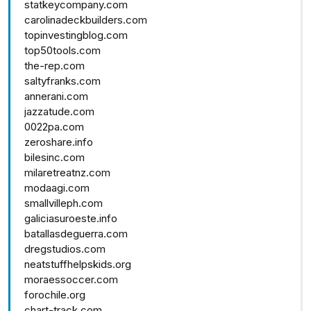
statkeycompany.com
carolinadeckbuilders.com
topinvestingblog.com
top50tools.com
the-rep.com
saltyfranks.com
annerani.com
jazzatude.com
0022pa.com
zeroshare.info
bilesinc.com
milaretreatnz.com
modaagi.com
smallvilleph.com
galiciasuroeste.info
batallasdeguerra.com
dregstudios.com
neatstuffhelpskids.org
moraessoccer.com
forochile.org
chart-track.com