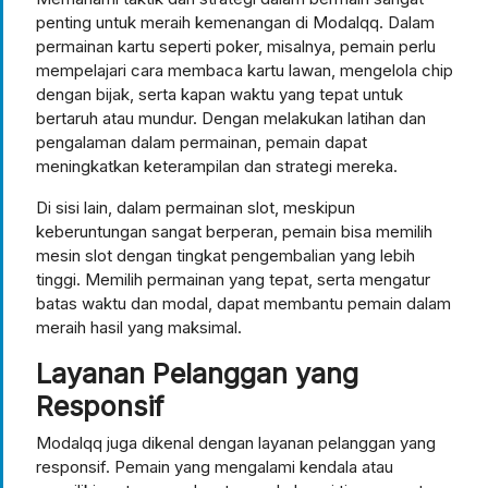
penting untuk meraih kemenangan di Modalqq. Dalam
permainan kartu seperti poker, misalnya, pemain perlu
mempelajari cara membaca kartu lawan, mengelola chip
dengan bijak, serta kapan waktu yang tepat untuk
bertaruh atau mundur. Dengan melakukan latihan dan
pengalaman dalam permainan, pemain dapat
meningkatkan keterampilan dan strategi mereka.
Di sisi lain, dalam permainan slot, meskipun
keberuntungan sangat berperan, pemain bisa memilih
mesin slot dengan tingkat pengembalian yang lebih
tinggi. Memilih permainan yang tepat, serta mengatur
batas waktu dan modal, dapat membantu pemain dalam
meraih hasil yang maksimal.
Layanan Pelanggan yang
Responsif
Modalqq juga dikenal dengan layanan pelanggan yang
responsif. Pemain yang mengalami kendala atau