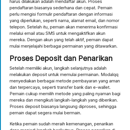
harus dilakukan adalah mendaftar akun. Proses
pendaftaran biasanya sederhana dan cepat. Pemain
perlu mengisi formulir pendaftaran dengan informasi
yang diperlukan, seperti nama, alamat email, dan nomor
telepon. Setelah itu, pemain akan menerima konfirmasi
melalui email atau SMS untuk mengaktifkan akun
mereka. Dengan akun yang telah aktif, pemain dapat
mulai menjelajahi berbagai permainan yang ditawarkan.
Proses Deposit dan Penarikan
Setelah memiliki akun, langkah selanjutnya adalah
melakukan deposit untuk memulai permainan. Modalqq
menyediakan berbagai metode pembayaran yang aman
dan terpercaya, seperti transfer bank dan e-wallet.
Pemain cukup memilih metode yang paling nyaman bagi
mereka dan mengikuti langkah-langkah yang diberikan.
Proses deposit biasanya langsung diproses, sehingga
pemain dapat segera mulai bermain.
Ketika pemain sudah meraih kemenangan, penarikan