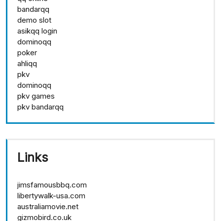
bandarqq
demo slot
asikqq login
dominoqq
poker
ahliqq
pkv
dominoqq
pkv games
pkv bandarqq
Links
jimsfamousbbq.com
libertywalk-usa.com
australiamovie.net
gizmobird.co.uk