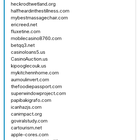
heckrodtwetland.org
halfheardinthestillness.com
mybestmassagechair.com
ericreed.net
fluxetine.com
mobilecasino8760.com
betqq3.net
casinoloans5.us
CasinoAuction.us
kipooglecouk.us
mykitchennhome.com
aumoulinvert.com
thefoodiepassport.com
superwindowproject.com
papibakigrafo.com
icanhazjs.com
canimpact.org
goviralstudy.com
cartourism.net
apple-cores.com