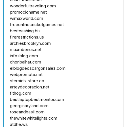
wonderfultraveling.com
promocioname.net
wimaxworld.com
freeonlinecricketgames.net
bestcashing.biz
firerestrictions.us
archiesbrooklyn.com
muambeiros.net
infozblog.com
chonbaihat.com
elblogdeoscargonzalez.com
webpromote.net
steroids-store.co
arteydecoracion.net
fithog.com
bestlaptopbestmonitor.com
georginaryland.com
roseandbasil.com
thewhitewhitelights.com
atdhe.ws