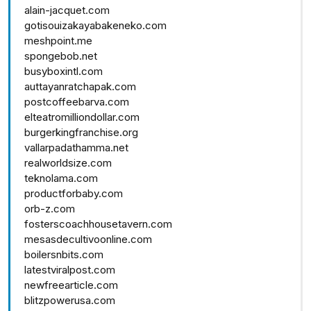
alain-jacquet.com
gotisouizakayabakeneko.com
meshpoint.me
spongebob.net
busyboxintl.com
auttayanratchapak.com
postcoffeebarva.com
elteatromilliondollar.com
burgerkingfranchise.org
vallarpadathamma.net
realworldsize.com
teknolama.com
productforbaby.com
orb-z.com
fosterscoachhousetavern.com
mesasdecultivoonline.com
boilersnbits.com
latestviralpost.com
newfreearticle.com
blitzpowerusa.com