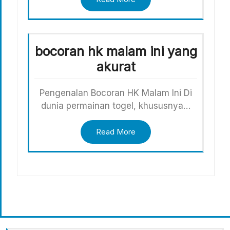
bocoran hk malam ini yang
akurat
Pengenalan Bocoran HK Malam Ini Di
dunia permainan togel, khususnya…
Read More