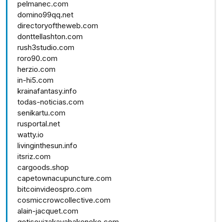
pelmanec.com
domino99qq.net
directoryoftheweb.com
donttellashton.com
rush3studio.com
roro90.com
herzio.com
in-hi5.com
krainafantasy.info
todas-noticias.com
senikartu.com
rusportal.net
watty.io
livinginthesun.info
itsriz.com
cargoods.shop
capetownacupuncture.com
bitcoinvideospro.com
cosmiccrowcollective.com
alain-jacquet.com
gotisouizakayabakeneko.com