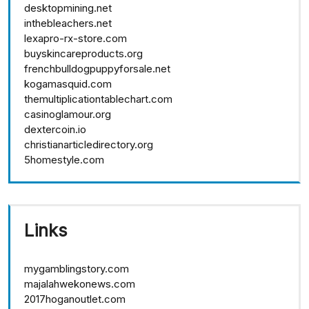
desktopmining.net
inthebleachers.net
lexapro-rx-store.com
buyskincareproducts.org
frenchbulldogpuppyforsale.net
kogamasquid.com
themultiplicationtablechart.com
casinoglamour.org
dextercoin.io
christianarticledirectory.org
5homestyle.com
Links
mygamblingstory.com
majalahwekonews.com
2017hoganoutlet.com