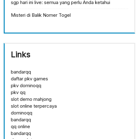
sgp hari ini live: semua yang perlu Anda ketahui
Misteri di Balik Nomer Togel
Links
bandarqq
daftar pkv games
pkv dominoqq
pkv qq
slot demo mahjong
slot online terpercaya
dominoqq
bandarqq
qq online
bandarqq