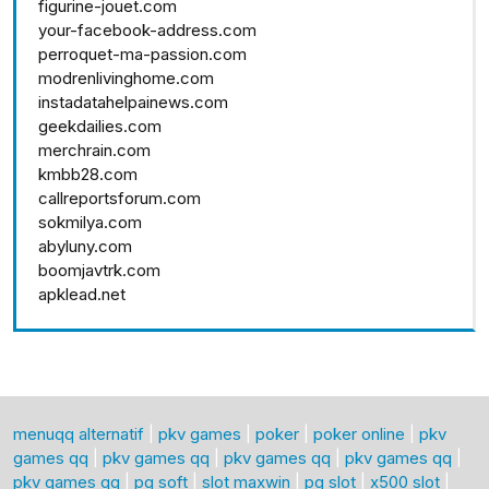
figurine-jouet.com
your-facebook-address.com
perroquet-ma-passion.com
modrenlivinghome.com
instadatahelpainews.com
geekdailies.com
merchrain.com
kmbb28.com
callreportsforum.com
sokmilya.com
abyluny.com
boomjavtrk.com
apklead.net
menuqq alternatif
|
pkv games
|
poker
|
poker online
|
pkv
games qq
|
pkv games qq
|
pkv games qq
|
pkv games qq
|
pkv games qq
|
pg soft
|
slot maxwin
|
pg slot
|
x500 slot
|