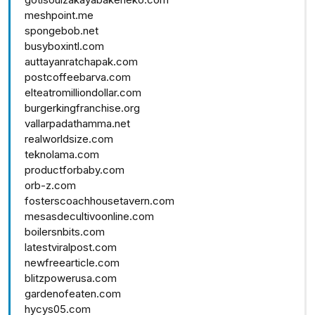
meshpoint.me
spongebob.net
busyboxintl.com
auttayanratchapak.com
postcoffeebarva.com
elteatromilliondollar.com
burgerkingfranchise.org
vallarpadathamma.net
realworldsize.com
teknolama.com
productforbaby.com
orb-z.com
fosterscoachhousetavern.com
mesasdecultivoonline.com
boilersnbits.com
latestviralpost.com
newfreearticle.com
blitzpowerusa.com
gardenofeaten.com
hycys05.com