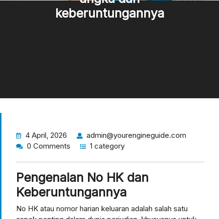
keberuntungannya
4 April, 2026
admin@yourengineguide.com
0 Comments
1 category
Pengenalan No HK dan
Keberuntungannya
No HK atau nomor harian keluaran adalah salah satu