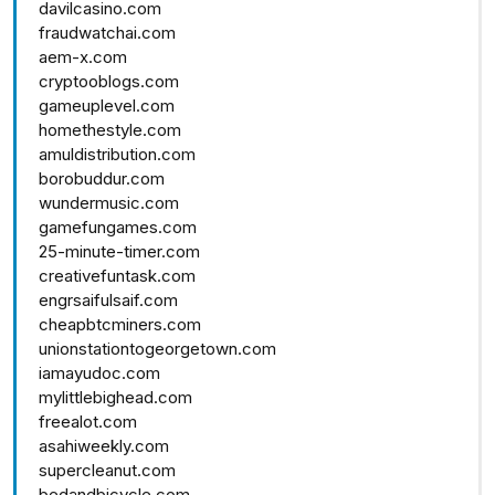
davilcasino.com
fraudwatchai.com
aem-x.com
cryptooblogs.com
gameuplevel.com
homethestyle.com
amuldistribution.com
borobuddur.com
wundermusic.com
gamefungames.com
25-minute-timer.com
creativefuntask.com
engrsaifulsaif.com
cheapbtcminers.com
unionstationtogeorgetown.com
iamayudoc.com
mylittlebighead.com
freealot.com
asahiweekly.com
supercleanut.com
bedandbicycle.com