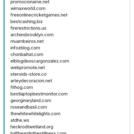
promocioname.net
wimaxworld.com
freeonlinecricketgames.net
bestcashing.biz
firerestrictions.us
archiesbrooklyn.com
muambeiros.net
infozblog.com
chonbaihat.com
elblogdeoscargonzalez.com
webpromote.net
steroids-store.co
arteydecoracion.net
fithog.com
bestlaptopbestmonitor.com
georginaryland.com
roseandbasil.com
thewhitewhitelights.com
atdhe.ws
heckrodtwetland.org
halfheardinthestillness.com