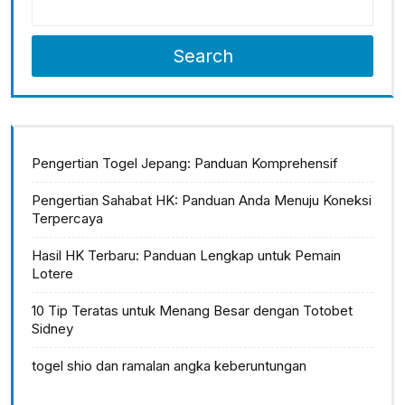
Search
Pengertian Togel Jepang: Panduan Komprehensif
Pengertian Sahabat HK: Panduan Anda Menuju Koneksi
Terpercaya
Hasil HK Terbaru: Panduan Lengkap untuk Pemain
Lotere
10 Tip Teratas untuk Menang Besar dengan Totobet
Sidney
togel shio dan ramalan angka keberuntungan