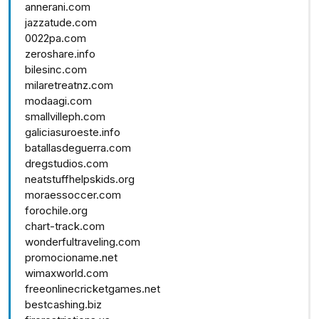
annerani.com
jazzatude.com
0022pa.com
zeroshare.info
bilesinc.com
milaretreatnz.com
modaagi.com
smallvilleph.com
galiciasuroeste.info
batallasdeguerra.com
dregstudios.com
neatstuffhelpskids.org
moraessoccer.com
forochile.org
chart-track.com
wonderfultraveling.com
promocioname.net
wimaxworld.com
freeonlinecricketgames.net
bestcashing.biz