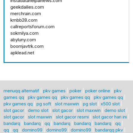
instadatahelpainews.com
geekdailies.com
merchrain.com
kmbb28.com
callreportsforum.com
sokmilya.com
abyluny.com
boomjavtrk.com
apklead.net
menuqq alternatif
|
pkv games
|
poker
|
poker online
|
pkv
games qq
|
pkv games qq
|
pkv games qq
|
pkv games qq
|
pkv games qq
|
pg soft
|
slot maxwin
|
pg slot
|
x500 slot
|
slot gacor
|
demo slot
|
slot gacor
|
slot maxwin
|
demo slot
|
slot gacor
|
slot maxwin
|
slot gacor resmi
|
slot gacor hari ini
|
bandarq
|
bandarq
|
qq
|
bandarq
|
bandarq
|
bandarq
|
qq
|
qq
|
qq
|
domino99
|
domino99
|
domino99
|
bandarqq pkv
|