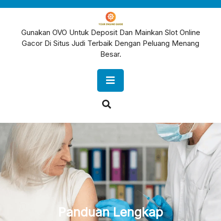
Skip
to
content
Gunakan OVO Untuk Deposit Dan Mainkan Slot Online
Gacor Di Situs Judi Terbaik Dengan Peluang Menang
Besar.
Open
Button
Panduan Lengkap