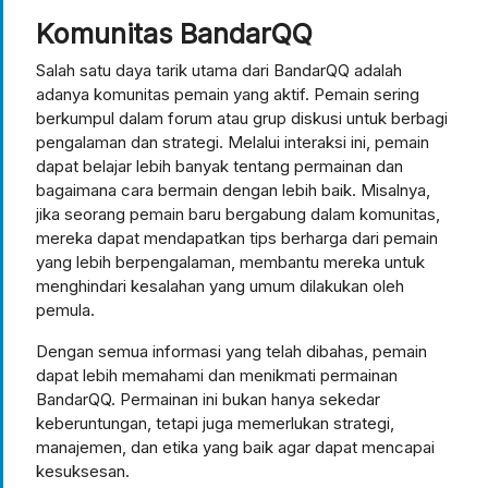
Komunitas BandarQQ
Salah satu daya tarik utama dari BandarQQ adalah
adanya komunitas pemain yang aktif. Pemain sering
berkumpul dalam forum atau grup diskusi untuk berbagi
pengalaman dan strategi. Melalui interaksi ini, pemain
dapat belajar lebih banyak tentang permainan dan
bagaimana cara bermain dengan lebih baik. Misalnya,
jika seorang pemain baru bergabung dalam komunitas,
mereka dapat mendapatkan tips berharga dari pemain
yang lebih berpengalaman, membantu mereka untuk
menghindari kesalahan yang umum dilakukan oleh
pemula.
Dengan semua informasi yang telah dibahas, pemain
dapat lebih memahami dan menikmati permainan
BandarQQ. Permainan ini bukan hanya sekedar
keberuntungan, tetapi juga memerlukan strategi,
manajemen, dan etika yang baik agar dapat mencapai
kesuksesan.