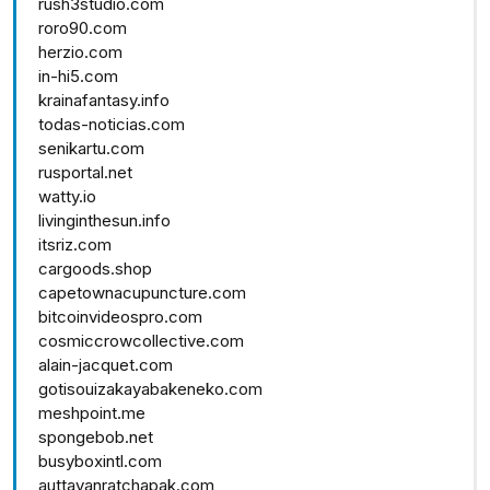
rush3studio.com
roro90.com
herzio.com
in-hi5.com
krainafantasy.info
todas-noticias.com
senikartu.com
rusportal.net
watty.io
livinginthesun.info
itsriz.com
cargoods.shop
capetownacupuncture.com
bitcoinvideospro.com
cosmiccrowcollective.com
alain-jacquet.com
gotisouizakayabakeneko.com
meshpoint.me
spongebob.net
busyboxintl.com
auttayanratchapak.com