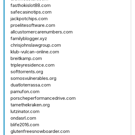
fasthokislot88.com
safecasinotips.com
jackpotchips.com
proelitesoftware.com
allcustomercarenumbers.com
familyblogger.xyz
chrisjohnslawgroup.com
klub-vulcan-online.com
breitkamp.com
tripleyresidence.com
softtorrents.org
somosvulnerables.org
duatloterrassa.com
pamufon.com
porscheperformancedrive.com
tamethekraken.org
lutzinator.com
ondasrl.com
blife2016.com
glutenfreesnowboarder.com