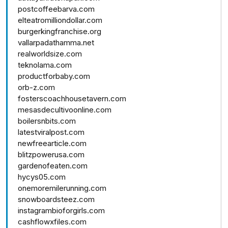
postcoffeebarva.com
elteatromilliondollar.com
burgerkingfranchise.org
vallarpadathamma.net
realworldsize.com
teknolama.com
productforbaby.com
orb-z.com
fosterscoachhousetavern.com
mesasdecultivoonline.com
boilersnbits.com
latestviralpost.com
newfreearticle.com
blitzpowerusa.com
gardenofeaten.com
hycys05.com
onemoremilerunning.com
snowboardsteez.com
instagrambioforgirls.com
cashflowxfiles.com