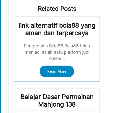
Related Posts
link alternatif bola88 yang
aman dan terpercaya
Pengenalan Bola88 Bola88 telah
menjadi salah satu platform judi
online…
Read More
Belajar Dasar Permainan
Mahjong 138