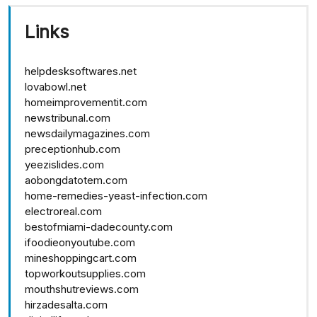
Links
helpdesksoftwares.net
lovabowl.net
homeimprovementit.com
newstribunal.com
newsdailymagazines.com
preceptionhub.com
yeezislides.com
aobongdatotem.com
home-remedies-yeast-infection.com
electroreal.com
bestofmiami-dadecounty.com
ifoodieonyoutube.com
mineshoppingcart.com
topworkoutsupplies.com
mouthshutreviews.com
hirzadesalta.com