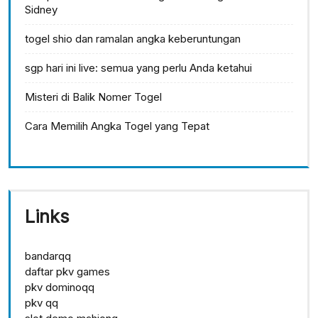
Sidney
togel shio dan ramalan angka keberuntungan
sgp hari ini live: semua yang perlu Anda ketahui
Misteri di Balik Nomer Togel
Cara Memilih Angka Togel yang Tepat
Links
bandarqq
daftar pkv games
pkv dominoqq
pkv qq