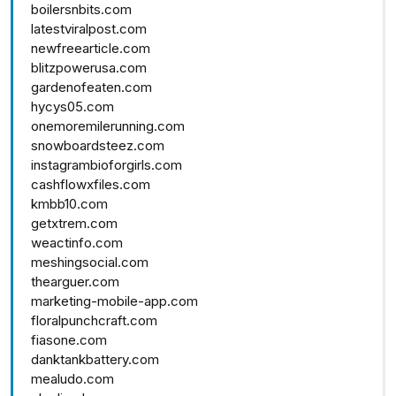
boilersnbits.com
latestviralpost.com
newfreearticle.com
blitzpowerusa.com
gardenofeaten.com
hycys05.com
onemoremilerunning.com
snowboardsteez.com
instagrambioforgirls.com
cashflowxfiles.com
kmbb10.com
getxtrem.com
weactinfo.com
meshingsocial.com
thearguer.com
marketing-mobile-app.com
floralpunchcraft.com
fiasone.com
danktankbattery.com
mealudo.com