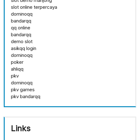
slot demo mahjong
slot online terpercaya
dominoqq
bandarqq
qq online
bandarqq
demo slot
asikqq login
dominoqq
poker
ahliqq
pkv
dominoqq
pkv games
pkv bandarqq
Links