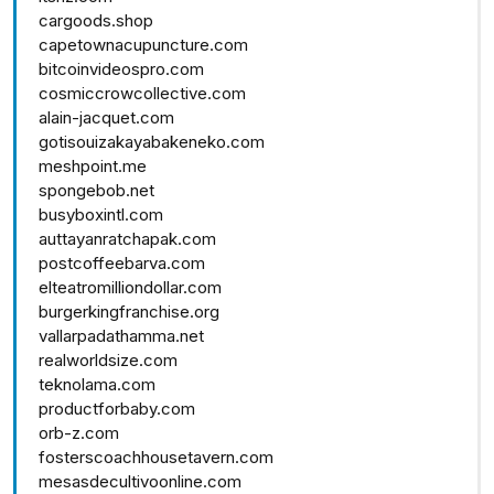
cargoods.shop
capetownacupuncture.com
bitcoinvideospro.com
cosmiccrowcollective.com
alain-jacquet.com
gotisouizakayabakeneko.com
meshpoint.me
spongebob.net
busyboxintl.com
auttayanratchapak.com
postcoffeebarva.com
elteatromilliondollar.com
burgerkingfranchise.org
vallarpadathamma.net
realworldsize.com
teknolama.com
productforbaby.com
orb-z.com
fosterscoachhousetavern.com
mesasdecultivoonline.com