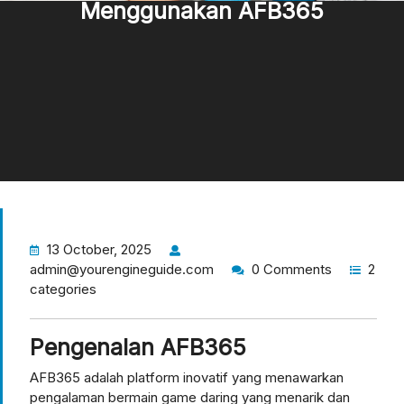
Menggunakan AFB365
13 October, 2025
admin@yourengineguide.com
0 Comments
2
categories
Pengenalan AFB365
AFB365 adalah platform inovatif yang menawarkan
pengalaman bermain game daring yang menarik dan