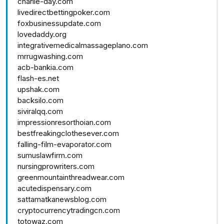
charlie-day.com
livedirectbettingpoker.com
foxbusinessupdate.com
lovedaddy.org
integrativemedicalmassageplano.com
mrrugwashing.com
acb-bankia.com
flash-es.net
upshak.com
backsilo.com
siviralqq.com
impressionresorthoian.com
bestfreakingclothesever.com
falling-film-evaporator.com
sumuslawfirm.com
nursingprowriters.com
greenmountainthreadwear.com
acutedispensary.com
sattamatkanewsblog.com
cryptocurrencytradingcn.com
totowaz.com