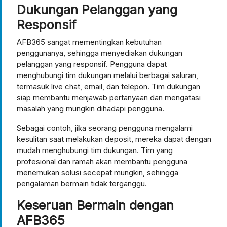
Dukungan Pelanggan yang
Responsif
AFB365 sangat mementingkan kebutuhan
penggunanya, sehingga menyediakan dukungan
pelanggan yang responsif. Pengguna dapat
menghubungi tim dukungan melalui berbagai saluran,
termasuk live chat, email, dan telepon. Tim dukungan
siap membantu menjawab pertanyaan dan mengatasi
masalah yang mungkin dihadapi pengguna.
Sebagai contoh, jika seorang pengguna mengalami
kesulitan saat melakukan deposit, mereka dapat dengan
mudah menghubungi tim dukungan. Tim yang
profesional dan ramah akan membantu pengguna
menemukan solusi secepat mungkin, sehingga
pengalaman bermain tidak terganggu.
Keseruan Bermain dengan
AFB365