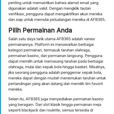
penting untuk memastikan bahwa alamat email yang
digunakan adalah valid. Dengan mengklik tautan
verifikasi, pengguna dapat mengaktifkan akun mereka
dan siap untuk memulai petualangan mereka di AFB365.
Pilih Permainan Anda
Salah satu daya tarik utama AFB365 adalah variasi
permainannya. Platform ini menawarkan berbagai
kategori permainan, termasuk taruhan olahraga,
permainan kasino, dan permainan langsung. Pengguna
dapat memilih untuk memasang taruhan pada berbagai
olahraga, mulai dari sepak bola hingga basket. Misalnya,
jika seorang pengguna adalah penggemar sepak bola,
mereka dapat dengan mudah menemukan taruhan untuk
pertandingan yang akan datang dan memilih tim favorit
mereka.
Selain itu, AFB365 juga menyediakan permainan kasino
yang beragam. Dari slot klasik hingga permainan meja
seperti blackjack dan roulette, semua tersedia di