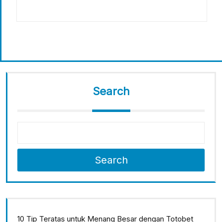
Search
Search
10 Tip Teratas untuk Menang Besar dengan Totobet