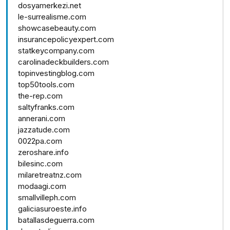
dosyamerkezi.net
le-surrealisme.com
showcasebeauty.com
insurancepolicyexpert.com
statkeycompany.com
carolinadeckbuilders.com
topinvestingblog.com
top50tools.com
the-rep.com
saltyfranks.com
annerani.com
jazzatude.com
0022pa.com
zeroshare.info
bilesinc.com
milaretreatnz.com
modaagi.com
smallvilleph.com
galiciasuroeste.info
batallasdeguerra.com