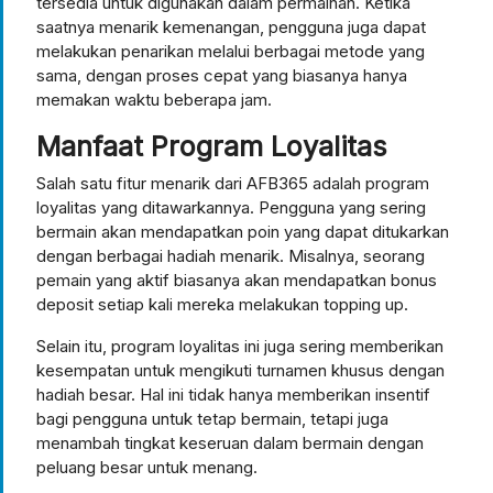
tersedia untuk digunakan dalam permainan. Ketika
saatnya menarik kemenangan, pengguna juga dapat
melakukan penarikan melalui berbagai metode yang
sama, dengan proses cepat yang biasanya hanya
memakan waktu beberapa jam.
Manfaat Program Loyalitas
Salah satu fitur menarik dari AFB365 adalah program
loyalitas yang ditawarkannya. Pengguna yang sering
bermain akan mendapatkan poin yang dapat ditukarkan
dengan berbagai hadiah menarik. Misalnya, seorang
pemain yang aktif biasanya akan mendapatkan bonus
deposit setiap kali mereka melakukan topping up.
Selain itu, program loyalitas ini juga sering memberikan
kesempatan untuk mengikuti turnamen khusus dengan
hadiah besar. Hal ini tidak hanya memberikan insentif
bagi pengguna untuk tetap bermain, tetapi juga
menambah tingkat keseruan dalam bermain dengan
peluang besar untuk menang.