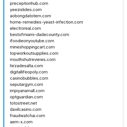
preceptionhub.com
yeezislides.com
aobongdatotem.com
home-remedies-yeast-infection.com
electroreal.com
bestofmiami-dadecounty.com
ifoodieonyoutube.com
mineshoppingcart.com
topworkoutsupplies.com
mouthshutreviews.com
hirzadesalta.com
digitallifeopoly.com
casinobubbles.com
seputargym.com
impiyanamall.com
optguardian.com
totostreet.net
davilcasino.com
fraudwatchai.com
aem-x.com