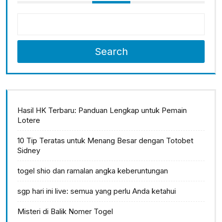
Search
Hasil HK Terbaru: Panduan Lengkap untuk Pemain
Lotere
10 Tip Teratas untuk Menang Besar dengan Totobet
Sidney
togel shio dan ramalan angka keberuntungan
sgp hari ini live: semua yang perlu Anda ketahui
Misteri di Balik Nomer Togel