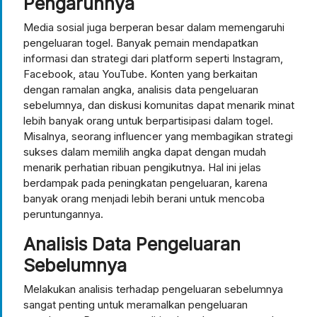
Pengaruhnya
Media sosial juga berperan besar dalam memengaruhi
pengeluaran togel. Banyak pemain mendapatkan
informasi dan strategi dari platform seperti Instagram,
Facebook, atau YouTube. Konten yang berkaitan
dengan ramalan angka, analisis data pengeluaran
sebelumnya, dan diskusi komunitas dapat menarik minat
lebih banyak orang untuk berpartisipasi dalam togel.
Misalnya, seorang influencer yang membagikan strategi
sukses dalam memilih angka dapat dengan mudah
menarik perhatian ribuan pengikutnya. Hal ini jelas
berdampak pada peningkatan pengeluaran, karena
banyak orang menjadi lebih berani untuk mencoba
peruntungannya.
Analisis Data Pengeluaran
Sebelumnya
Melakukan analisis terhadap pengeluaran sebelumnya
sangat penting untuk meramalkan pengeluaran