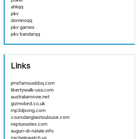
ahliqq
pkv
dominoqq
pkv games
pkv bandarqq
Links
jimsfamousbbq.com
libertywalk-usa.com
australiamovie.net
gizmobird.co.uk
mp3djsong.com
coursdanglaistoulouse.com
neptunuslex.com
auguri-di-natale.info
michelewatch.us