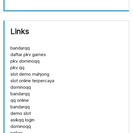
Links
bandarqq
daftar pkv games
pkv dominoqq
pkv qq
slot demo mahjong
slot online terpercaya
dominoqq
bandarqq
qq online
bandarqq
demo slot
asikqq login
dominoqq
poker