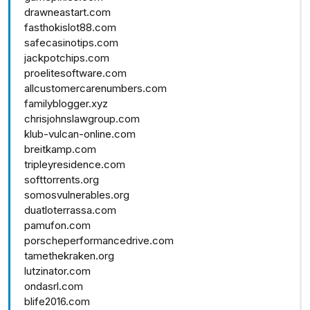
drawneastart.com
fasthokislot88.com
safecasinotips.com
jackpotchips.com
proelitesoftware.com
allcustomercarenumbers.com
familyblogger.xyz
chrisjohnslawgroup.com
klub-vulcan-online.com
breitkamp.com
tripleyresidence.com
softtorrents.org
somosvulnerables.org
duatloterrassa.com
pamufon.com
porscheperformancedrive.com
tamethekraken.org
lutzinator.com
ondasrl.com
blife2016.com