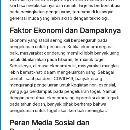
kini bisa melakukannya dari rumah. Ini jelas berkontribusi
pada peningkatan pengeluaran, terutama di kalangan
generasi muda yang lebih akrab dengan teknologi.
Faktor Ekonomi dan Dampaknya
Ekonomi yang stabil sering kali berpengaruh pada
pengeluaran untuk perjudian. Ketika ekonomi negara
baik, masyarakat cenderung memiliki lebih banyak uang
untuk dibelanjakan pada hiburan, termasuk togel.
Sebaliknya, di masa ekonomi sulit, masyarakat mungkin
lebih berhati-hati dalam mengeluarkan uang. Sebagai
contoh, saat pandemi COVID-19, banyak orang
mengurangi pengeluaran untuk kegiatan non-esensial,
yang juga berdampak pada pengeluaran togel. Namun,
dengan pemulihan ekonomi yang diprediksi akan terjadi
pada tahun depan, banyak pihak berharap bahwa
pengeluaran untuk togel akan kembali meningkat.
Peran Media Sosial dan