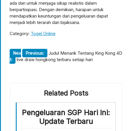
ada dan untuk menjaga sikap realistis dalam
berpartisipasi. Dengan demikian, harapan untuk
mendapatkan keuntungan dari pengeluaran dapat
menjadi lebih terarah dan bijaksana.
Category:
Togel Online
Post
Nex
Previous:
Judul Menarik Tentang King Kong 4D
t:
live draw hongkong terbaru setiap hari
navigation
Related Posts
Pengeluaran SGP Hari Ini:
Update Terbaru