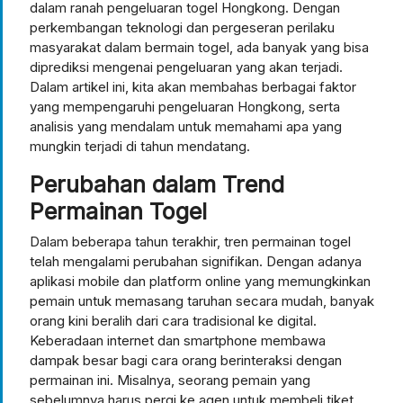
dalam ranah pengeluaran togel Hongkong. Dengan
perkembangan teknologi dan pergeseran perilaku
masyarakat dalam bermain togel, ada banyak yang bisa
diprediksi mengenai pengeluaran yang akan terjadi.
Dalam artikel ini, kita akan membahas berbagai faktor
yang mempengaruhi pengeluaran Hongkong, serta
analisis yang mendalam untuk memahami apa yang
mungkin terjadi di tahun mendatang.
Perubahan dalam Trend
Permainan Togel
Dalam beberapa tahun terakhir, tren permainan togel
telah mengalami perubahan signifikan. Dengan adanya
aplikasi mobile dan platform online yang memungkinkan
pemain untuk memasang taruhan secara mudah, banyak
orang kini beralih dari cara tradisional ke digital.
Keberadaan internet dan smartphone membawa
dampak besar bagi cara orang berinteraksi dengan
permainan ini. Misalnya, seorang pemain yang
sebelumnya harus pergi ke agen untuk membeli tiket