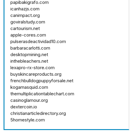
papibakigrafo.com
icanhazjs.com
canimpact.org
goviralstudy.com
cartourism.net
apple-cores.com
pulserasdeactividad10.com
barbaracarlotti.com
desktopmining.net
inthebleachers.net
lexapro-rx-store.com
buyskincareproducts.org
frenchbulldogpuppyforsale.net
kogamasquid.com
themultiplicationtablechart.com
casinoglamour.org
dextercoin.io
christianarticledirectory.org
5homestyle.com