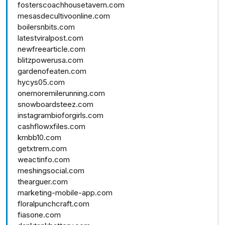
fosterscoachhousetavern.com
mesasdecultivoonline.com
boilersnbits.com
latestviralpost.com
newfreearticle.com
blitzpowerusa.com
gardenofeaten.com
hycys05.com
onemoremilerunning.com
snowboardsteez.com
instagrambioforgirls.com
cashflowxfiles.com
kmbb10.com
getxtrem.com
weactinfo.com
meshingsocial.com
thearguer.com
marketing-mobile-app.com
floralpunchcraft.com
fiasone.com