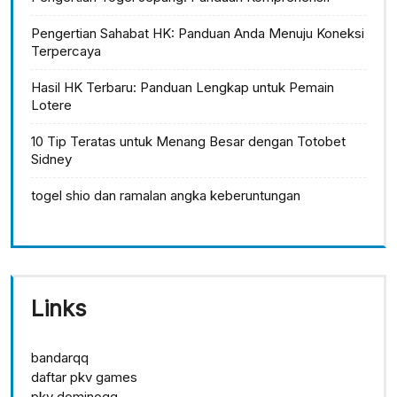
Pengertian Sahabat HK: Panduan Anda Menuju Koneksi
Terpercaya
Hasil HK Terbaru: Panduan Lengkap untuk Pemain
Lotere
10 Tip Teratas untuk Menang Besar dengan Totobet
Sidney
togel shio dan ramalan angka keberuntungan
Links
bandarqq
daftar pkv games
pkv dominoqq