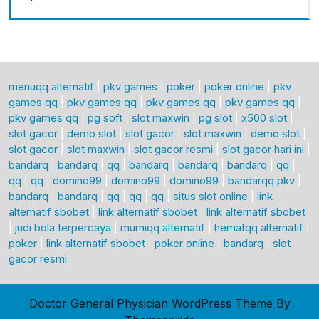
menuqq alternatif
|
pkv games
|
poker
|
poker online
|
pkv
games qq
|
pkv games qq
|
pkv games qq
|
pkv games qq
|
pkv games qq
|
pg soft
|
slot maxwin
|
pg slot
|
x500 slot
|
slot gacor
|
demo slot
|
slot gacor
|
slot maxwin
|
demo slot
|
slot gacor
|
slot maxwin
|
slot gacor resmi
|
slot gacor hari ini
|
bandarq
|
bandarq
|
qq
|
bandarq
|
bandarq
|
bandarq
|
qq
|
qq
|
qq
|
domino99
|
domino99
|
domino99
|
bandarqq pkv
|
bandarq
|
bandarq
|
qq
|
qq
|
qq
|
situs slot online
|
link
alternatif sbobet
|
link alternatif sbobet
|
link alternatif sbobet
|
judi bola terpercaya
|
murniqq alternatif
|
hematqq alternatif
|
poker
|
link alternatif sbobet
|
poker online
|
bandarq
|
slot
gacor resmi
Doctor General Physician WordPress Theme
By