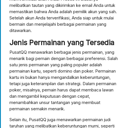
melibatkan tautan yang dikirimkan ke email Anda untuk
memastikan bahwa Anda adalah pemilik akun yang sah.
Setelah akun Anda terverifikasi, Anda siap untuk mulai
bermain dan menjelajahi berbagai permainan yang
ditawarkan.
Jenis Permainan yang Tersedia
PusatQQ menawarkan berbagai jenis permainan, yang
menarik bagi pemain dengan berbagai preferensi. Salah
satu jenis permainan yang paling populer adalah
permainan kartu, seperti domino dan poker. Permainan
kartu ini bukan hanya mengandalkan keberuntungan,
tetapi juga keterampilan dan strategi. Dalam permainan
poker, misalnya, pemain harus dapat membaca lawan
dan mengambil keputusan dengan cepat,
menambahkan unsur tantangan yang membuat
permainan semakin menarik.
Selain itu, PusatQQ juga menawarkan permainan judi
taruhan yang melibatkan keberuntungan murni, seperti