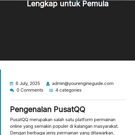
Lengkap untuk Pemula
6 July, 2025
admin@yourengineguide.com
0 Comments
4 categories
Pengenalan PusatQQ
PusatQQ merupakan salah satu platform permainan
online yang semakin populer di kalangan masyarakat.
Dengan berbagai jenis permainan yang ditawarkan,