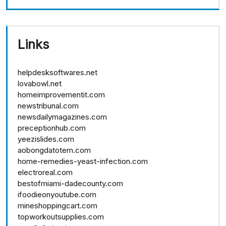
Links
helpdesksoftwares.net
lovabowl.net
homeimprovementit.com
newstribunal.com
newsdailymagazines.com
preceptionhub.com
yeezislides.com
aobongdatotem.com
home-remedies-yeast-infection.com
electroreal.com
bestofmiami-dadecounty.com
ifoodieonyoutube.com
mineshoppingcart.com
topworkoutsupplies.com