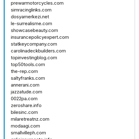
prewarmotorcycles.com
simracinglinks.com
dosyamerkezi.net
le-surrealisme.com
showcasebeauty.com
insurancepolicyexpert.com
statkeycompany.com
carolinadeckbuilders.com
topinvestingblog.com
top50tools.com
the-rep.com
saltyfranks.com
annerani.com
jazzatude.com
0022pa.com
zeroshare.info
bilesinc.com
milaretreatnz.com
modaagi.com
smallvilleph.com