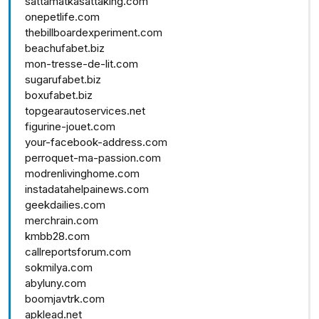
sattamatkasattaking.com
onepetlife.com
thebillboardexperiment.com
beachufabet.biz
mon-tresse-de-lit.com
sugarufabet.biz
boxufabet.biz
topgearautoservices.net
figurine-jouet.com
your-facebook-address.com
perroquet-ma-passion.com
modrenlivinghome.com
instadatahelpainews.com
geekdailies.com
merchrain.com
kmbb28.com
callreportsforum.com
sokmilya.com
abyluny.com
boomjavtrk.com
apklead.net