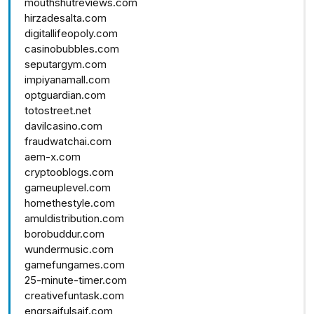
mouthshutreviews.com
hirzadesalta.com
digitallifeopoly.com
casinobubbles.com
seputargym.com
impiyanamall.com
optguardian.com
totostreet.net
davilcasino.com
fraudwatchai.com
aem-x.com
cryptooblogs.com
gameuplevel.com
homethestyle.com
amuldistribution.com
borobuddur.com
wundermusic.com
gamefungames.com
25-minute-timer.com
creativefuntask.com
engrsaifulsaif.com