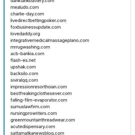
danktankbattery.com
mealudo.com
charlie-day.com
livedirectbettingpoker.com
foxbusinessupdate.com
lovedaddy.org
integrativemedicalmassageplano.com
mrrugwashing.com
acb-bankia.com
flash-es.net
upshak.com
backsilo.com
siviralqq.com
impressionresorthoian.com
bestfreakingclothesever.com
falling-film-evaporator.com
sumuslawfirm.com
nursingprowriters.com
greenmountainthreadwear.com
acutedispensary.com
sattamatkanewsblog.com