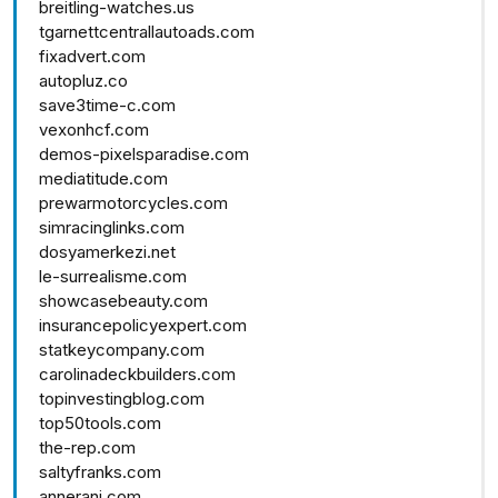
breitling-watches.us
tgarnettcentrallautoads.com
fixadvert.com
autopluz.co
save3time-c.com
vexonhcf.com
demos-pixelsparadise.com
mediatitude.com
prewarmotorcycles.com
simracinglinks.com
dosyamerkezi.net
le-surrealisme.com
showcasebeauty.com
insurancepolicyexpert.com
statkeycompany.com
carolinadeckbuilders.com
topinvestingblog.com
top50tools.com
the-rep.com
saltyfranks.com
annerani.com