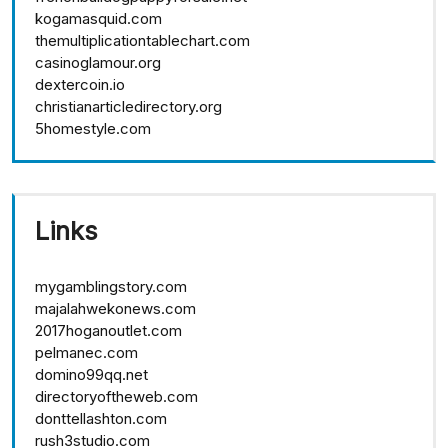
kogamasquid.com
themultiplicationtablechart.com
casinoglamour.org
dextercoin.io
christianarticledirectory.org
5homestyle.com
Links
mygamblingstory.com
majalahwekonews.com
2017hoganoutlet.com
pelmanec.com
domino99qq.net
directoryoftheweb.com
donttellashton.com
rush3studio.com