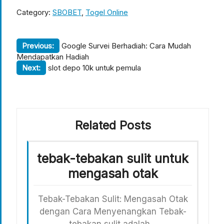
Category:
SBOBET
,
Togel Online
Post
Previous:
Google Survei Berhadiah: Cara Mudah
Mendapatkan Hadiah
navigation
Next:
slot depo 10k untuk pemula
Related Posts
tebak-tebakan sulit untuk
mengasah otak
Tebak-Tebakan Sulit: Mengasah Otak
dengan Cara Menyenangkan Tebak-
tebakan sulit adalah…