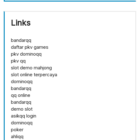
Links
bandarqq
daftar pkv games
pkv dominoqq
pkv qq
slot demo mahjong
slot online terpercaya
dominoqq
bandarqq
qq online
bandarqq
demo slot
asikqq login
dominoqq
poker
ahliqq