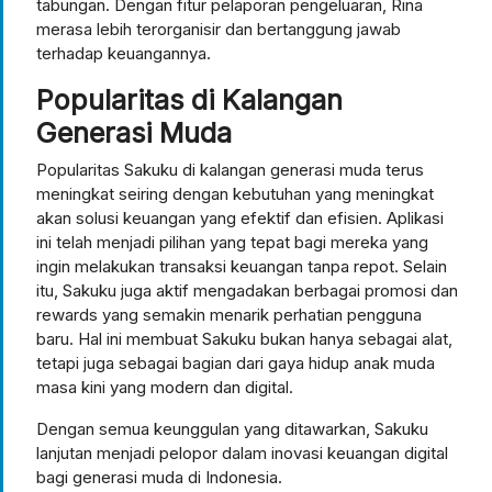
tabungan. Dengan fitur pelaporan pengeluaran, Rina
merasa lebih terorganisir dan bertanggung jawab
terhadap keuangannya.
Popularitas di Kalangan
Generasi Muda
Popularitas Sakuku di kalangan generasi muda terus
meningkat seiring dengan kebutuhan yang meningkat
akan solusi keuangan yang efektif dan efisien. Aplikasi
ini telah menjadi pilihan yang tepat bagi mereka yang
ingin melakukan transaksi keuangan tanpa repot. Selain
itu, Sakuku juga aktif mengadakan berbagai promosi dan
rewards yang semakin menarik perhatian pengguna
baru. Hal ini membuat Sakuku bukan hanya sebagai alat,
tetapi juga sebagai bagian dari gaya hidup anak muda
masa kini yang modern dan digital.
Dengan semua keunggulan yang ditawarkan, Sakuku
lanjutan menjadi pelopor dalam inovasi keuangan digital
bagi generasi muda di Indonesia.