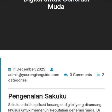
Muda
11 December, 2025
admin@yourengineguide.com
0 Comments
2
categories
Pengenalan Sakuku
Sakuku adalah aplikasi keuangan digital yang dirancang
khusus untuk memenuhi kebutuhan generasi muda. Di