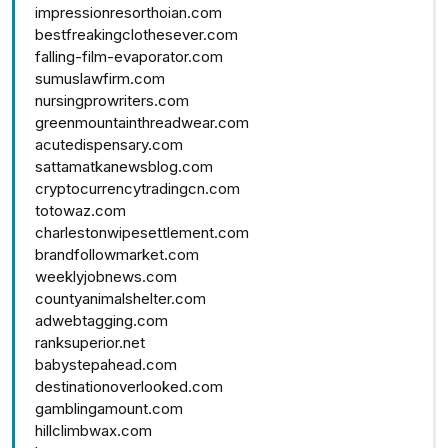
impressionresorthoian.com
bestfreakingclothesever.com
falling-film-evaporator.com
sumuslawfirm.com
nursingprowriters.com
greenmountainthreadwear.com
acutedispensary.com
sattamatkanewsblog.com
cryptocurrencytradingcn.com
totowaz.com
charlestonwipesettlement.com
brandfollowmarket.com
weeklyjobnews.com
countyanimalshelter.com
adwebtagging.com
ranksuperior.net
babystepahead.com
destinationoverlooked.com
gamblingamount.com
hillclimbwax.com