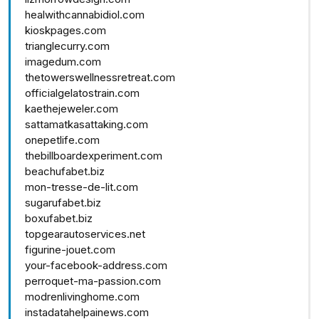
healwithcannabidiol.com
kioskpages.com
trianglecurry.com
imagedum.com
thetowerswellnessretreat.com
officialgelatostrain.com
kaethejeweler.com
sattamatkasattaking.com
onepetlife.com
thebillboardexperiment.com
beachufabet.biz
mon-tresse-de-lit.com
sugarufabet.biz
boxufabet.biz
topgearautoservices.net
figurine-jouet.com
your-facebook-address.com
perroquet-ma-passion.com
modrenlivinghome.com
instadatahelpainews.com