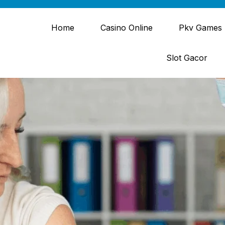
Home
Casino Online
Pkv Games
Slot Gacor