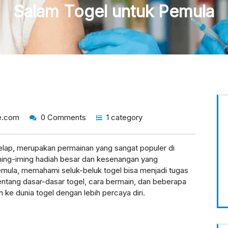
Salam Togel untuk Pemula
e.com
0 Comments
1 category
gelap, merupakan permainan yang sangat populer di
ming-iming hadiah besar dan kesenangan yang
pemula, memahami seluk-beluk togel bisa menjadi tugas
entang dasar-dasar togel, cara bermain, dan beberapa
ke dunia togel dengan lebih percaya diri.