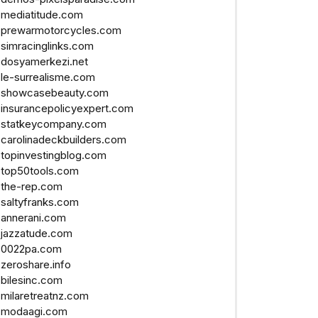
mediatitude.com
prewarmotorcycles.com
simracinglinks.com
dosyamerkezi.net
le-surrealisme.com
showcasebeauty.com
insurancepolicyexpert.com
statkeycompany.com
carolinadeckbuilders.com
topinvestingblog.com
top50tools.com
the-rep.com
saltyfranks.com
annerani.com
jazzatude.com
0022pa.com
zeroshare.info
bilesinc.com
milaretreatnz.com
modaagi.com