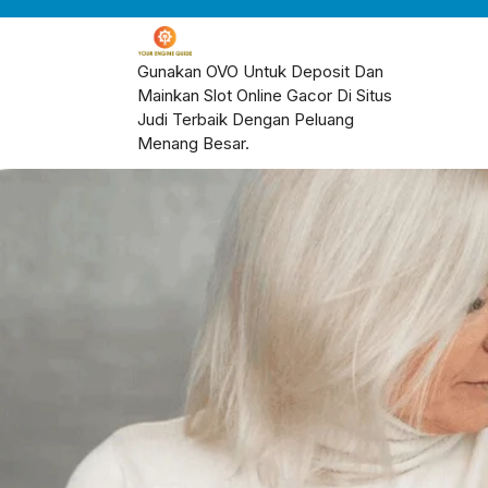
Skip
to
content
Gunakan OVO Untuk Deposit Dan
Mainkan Slot Online Gacor Di Situs
Judi Terbaik Dengan Peluang
Menang Besar.