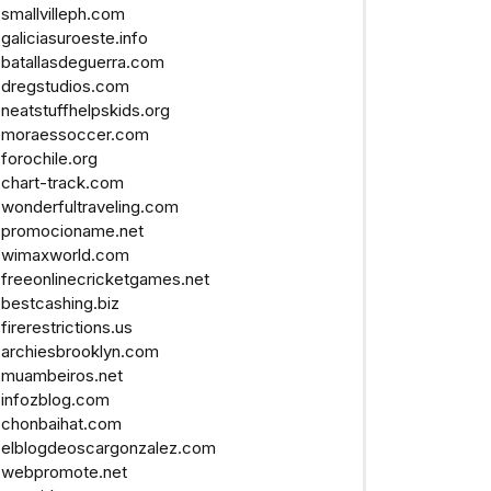
smallvilleph.com
galiciasuroeste.info
batallasdeguerra.com
dregstudios.com
neatstuffhelpskids.org
moraessoccer.com
forochile.org
chart-track.com
wonderfultraveling.com
promocioname.net
wimaxworld.com
freeonlinecricketgames.net
bestcashing.biz
firerestrictions.us
archiesbrooklyn.com
muambeiros.net
infozblog.com
chonbaihat.com
elblogdeoscargonzalez.com
webpromote.net