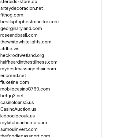
steroids-store.co
arteydecoracion.net
fithog.com
bestlaptopbestmonitor.com
georginaryland.com
roseandbasil.com
thewhitewhitelights.com
atdhe.ws
heckrodtwetland.org
halfheardinthestillness.com
mybestmassagechair.com
ericreed.net
fluxetine.com
mobilecasino8760.com
betqq3.net
casinoloans5.us
CasinoAuction.us
kipooglecouk.us
mykitchennhome.com
aumoulinvert.com
thefoodiepassport.com