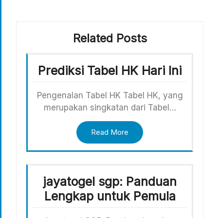
Related Posts
Prediksi Tabel HK Hari Ini
Pengenalan Tabel HK Tabel HK, yang
merupakan singkatan dari Tabel…
Read More
jayatogel sgp: Panduan
Lengkap untuk Pemula