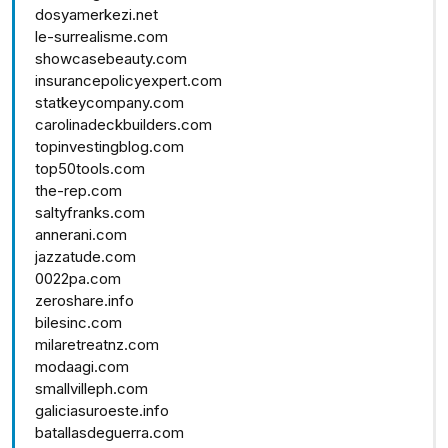
dosyamerkezi.net
le-surrealisme.com
showcasebeauty.com
insurancepolicyexpert.com
statkeycompany.com
carolinadeckbuilders.com
topinvestingblog.com
top50tools.com
the-rep.com
saltyfranks.com
annerani.com
jazzatude.com
0022pa.com
zeroshare.info
bilesinc.com
milaretreatnz.com
modaagi.com
smallvilleph.com
galiciasuroeste.info
batallasdeguerra.com