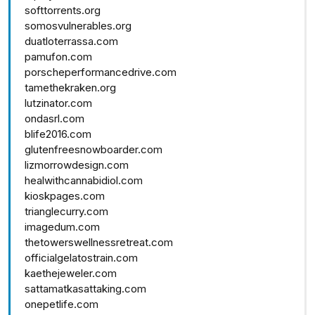
softtorrents.org
somosvulnerables.org
duatloterrassa.com
pamufon.com
porscheperformancedrive.com
tamethekraken.org
lutzinator.com
ondasrl.com
blife2016.com
glutenfreesnowboarder.com
lizmorrowdesign.com
healwithcannabidiol.com
kioskpages.com
trianglecurry.com
imagedum.com
thetowerswellnessretreat.com
officialgelatostrain.com
kaethejeweler.com
sattamatkasattaking.com
onepetlife.com