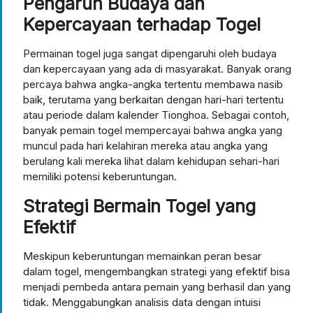
Pengaruh Budaya dan
Kepercayaan terhadap Togel
Permainan togel juga sangat dipengaruhi oleh budaya
dan kepercayaan yang ada di masyarakat. Banyak orang
percaya bahwa angka-angka tertentu membawa nasib
baik, terutama yang berkaitan dengan hari-hari tertentu
atau periode dalam kalender Tionghoa. Sebagai contoh,
banyak pemain togel mempercayai bahwa angka yang
muncul pada hari kelahiran mereka atau angka yang
berulang kali mereka lihat dalam kehidupan sehari-hari
memiliki potensi keberuntungan.
Strategi Bermain Togel yang
Efektif
Meskipun keberuntungan memainkan peran besar
dalam togel, mengembangkan strategi yang efektif bisa
menjadi pembeda antara pemain yang berhasil dan yang
tidak. Menggabungkan analisis data dengan intuisi