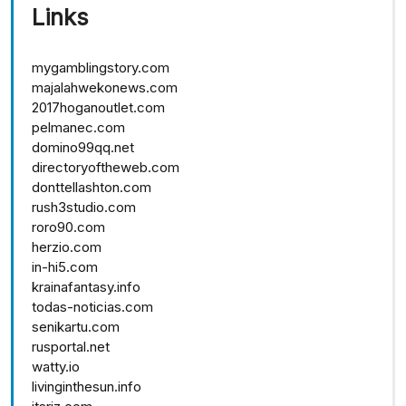
Links
mygamblingstory.com
majalahwekonews.com
2017hoganoutlet.com
pelmanec.com
domino99qq.net
directoryoftheweb.com
donttellashton.com
rush3studio.com
roro90.com
herzio.com
in-hi5.com
krainafantasy.info
todas-noticias.com
senikartu.com
rusportal.net
watty.io
livinginthesun.info