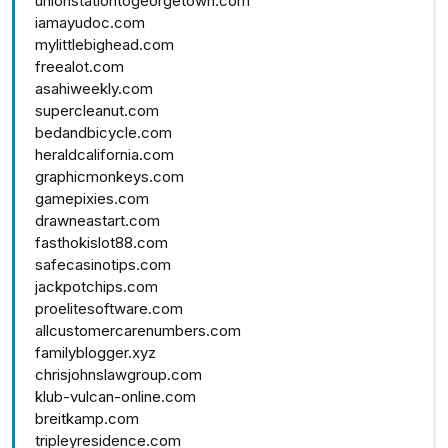
unionstationtogeorgetown.com
iamayudoc.com
mylittlebighead.com
freealot.com
asahiweekly.com
supercleanut.com
bedandbicycle.com
heraldcalifornia.com
graphicmonkeys.com
gamepixies.com
drawneastart.com
fasthokislot88.com
safecasinotips.com
jackpotchips.com
proelitesoftware.com
allcustomercarenumbers.com
familyblogger.xyz
chrisjohnslawgroup.com
klub-vulcan-online.com
breitkamp.com
tripleyresidence.com