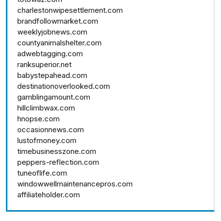
charlestonwipesettlement.com
brandfollowmarket.com
weeklyjobnews.com
countyanimalshelter.com
adwebtagging.com
ranksuperior.net
babystepahead.com
destinationoverlooked.com
gamblingamount.com
hillclimbwax.com
hnopse.com
occasionnews.com
lustofmoney.com
timebusinesszone.com
peppers-reflection.com
tuneoflife.com
windowwellmaintenancepros.com
affiliateholder.com