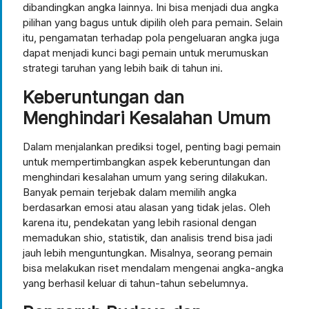
dibandingkan angka lainnya. Ini bisa menjadi dua angka
pilihan yang bagus untuk dipilih oleh para pemain. Selain
itu, pengamatan terhadap pola pengeluaran angka juga
dapat menjadi kunci bagi pemain untuk merumuskan
strategi taruhan yang lebih baik di tahun ini.
Keberuntungan dan
Menghindari Kesalahan Umum
Dalam menjalankan prediksi togel, penting bagi pemain
untuk mempertimbangkan aspek keberuntungan dan
menghindari kesalahan umum yang sering dilakukan.
Banyak pemain terjebak dalam memilih angka
berdasarkan emosi atau alasan yang tidak jelas. Oleh
karena itu, pendekatan yang lebih rasional dengan
memadukan shio, statistik, dan analisis trend bisa jadi
jauh lebih menguntungkan. Misalnya, seorang pemain
bisa melakukan riset mendalam mengenai angka-angka
yang berhasil keluar di tahun-tahun sebelumnya.