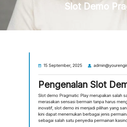
Slot Demo Pra
15 September, 2025
admin@yourengi
Pengenalan Slot Dem
Slot demo Pragmatic Play merupakan salah sa
merasakan sensasi bermain tanpa harus meng
inovatif, slot demo ini menjadi pilihan yang
kini dapat menemukan berbagai jenis permaina
sebagai salah satu penyedia permainan kasino