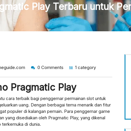
gmatic Play Terbaru untuk 
neguide.com
0 Comments
1 category
o Pragmatic Play
tu cara terbaik bagi penggemar permainan slot untuk
eluarkan uang. Dengan berbagai tema menarik dan fitur
 sangat populer di kalangan pemain. Para penggemar game
n yang disediakan oleh Pragmatic Play, yang dikenal
 terkemuka di dunia.