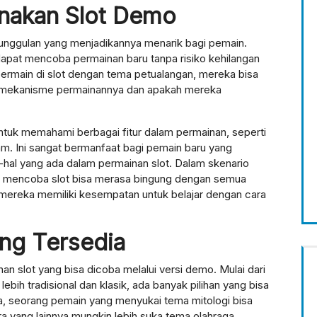
nakan Slot Demo
nggulan yang menjadikannya menarik bagi pemain.
apat mencoba permainan baru tanpa risiko kehilangan
 bermain di slot dengan tema petualangan, mereka bisa
t mekanisme permainannya dan apakah mereka
ntuk memahami berbagai fitur dalam permainan, seperti
am. Ini sangat bermanfaat bagi pemain baru yang
l-hal yang ada dalam permainan slot. Dalam skenario
li mencoba slot bisa merasa bingung dengan semua
 mereka memiliki kesempatan untuk belajar dengan cara
ang Tersedia
 slot yang bisa dicoba melalui versi demo. Mulai dari
bih tradisional dan klasik, ada banyak pilihan yang bisa
a, seorang pemain yang menyukai tema mitologi bisa
 yang lainnya mungkin lebih suka tema olahraga.