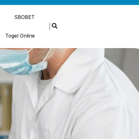
SBOBET
Togel Online