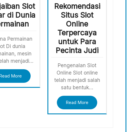
aiban Slot
Rekomendasi
r di Dunia
Situs Slot
ermainan
Online
Terpercaya
na Permainan
untuk Para
lot Di dunia
Pecinta Judi
ainan, mesin
telah menjadi…
Pengenalan Slot
Online Slot online
Read More
telah menjadi salah
satu bentuk…
Read More