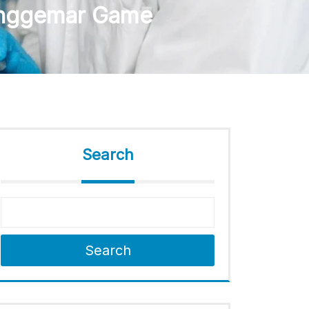
Penggemar Game
Search
Search