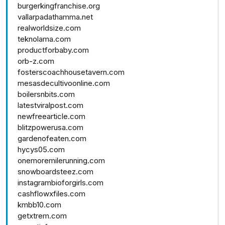
burgerkingfranchise.org
vallarpadathamma.net
realworldsize.com
teknolama.com
productforbaby.com
orb-z.com
fosterscoachhousetavern.com
mesasdecultivoonline.com
boilersnbits.com
latestviralpost.com
newfreearticle.com
blitzpowerusa.com
gardenofeaten.com
hycys05.com
onemoremilerunning.com
snowboardsteez.com
instagrambioforgirls.com
cashflowxfiles.com
kmbb10.com
getxtrem.com