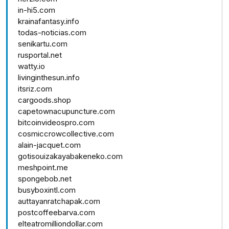
in-hi5.com
krainafantasy.info
todas-noticias.com
senikartu.com
rusportal.net
watty.io
livinginthesun.info
itsriz.com
cargoods.shop
capetownacupuncture.com
bitcoinvideospro.com
cosmiccrowcollective.com
alain-jacquet.com
gotisouizakayabakeneko.com
meshpoint.me
spongebob.net
busyboxintl.com
auttayanratchapak.com
postcoffeebarva.com
elteatromilliondollar.com