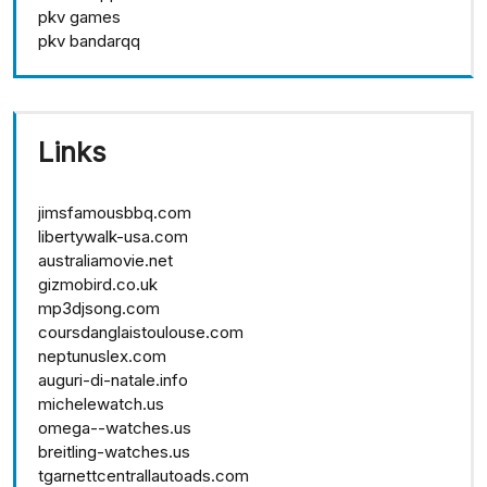
pkv games
pkv bandarqq
Links
jimsfamousbbq.com
libertywalk-usa.com
australiamovie.net
gizmobird.co.uk
mp3djsong.com
coursdanglaistoulouse.com
neptunuslex.com
auguri-di-natale.info
michelewatch.us
omega--watches.us
breitling-watches.us
tgarnettcentrallautoads.com