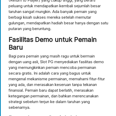
(Return to Player) yang cukup tinggi, yang berarti
peluang untuk mendapatkan kembali sejumlah besar
taruhan sangat mungkin. Ada banyak pemain yang
berbagi kisah sukses mereka setelah memutar
gulungan, mendapatkan hadiah besar hanya dengan satu
putaran yang beruntung.
Fasilitas Demo untuk Pemain
Baru
Bagi para pemain yang masih ragu untuk bermain
dengan uang asli, Slot PG menyediakan fasilitas demo
yang memungkinkan pemain mencoba permainan
secara gratis. Ini adalah cara yang bagus untuk
mengenal mekanisme permainan, memahami fitur-fitur
yang ada, dan merasakan keseruan tanpa tekanan
finansial. Pemain baru dapat berlatih, merasakan
ketegangan permainan, dan bahkan merencanakan
strategi sebelum terjun ke dalam taruhan yang
sebenarnya.