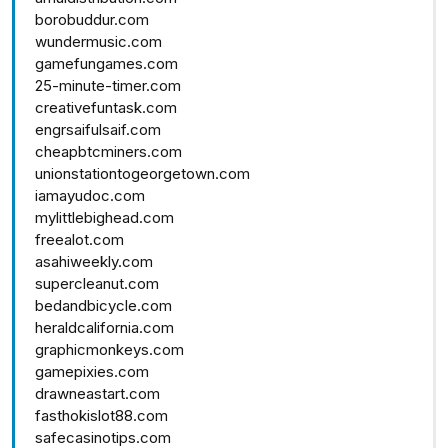
borobuddur.com
wundermusic.com
gamefungames.com
25-minute-timer.com
creativefuntask.com
engrsaifulsaif.com
cheapbtcminers.com
unionstationtogeorgetown.com
iamayudoc.com
mylittlebighead.com
freealot.com
asahiweekly.com
supercleanut.com
bedandbicycle.com
heraldcalifornia.com
graphicmonkeys.com
gamepixies.com
drawneastart.com
fasthokislot88.com
safecasinotips.com