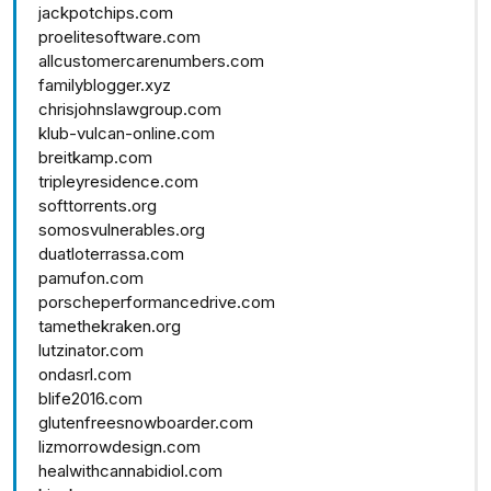
jackpotchips.com
proelitesoftware.com
allcustomercarenumbers.com
familyblogger.xyz
chrisjohnslawgroup.com
klub-vulcan-online.com
breitkamp.com
tripleyresidence.com
softtorrents.org
somosvulnerables.org
duatloterrassa.com
pamufon.com
porscheperformancedrive.com
tamethekraken.org
lutzinator.com
ondasrl.com
blife2016.com
glutenfreesnowboarder.com
lizmorrowdesign.com
healwithcannabidiol.com