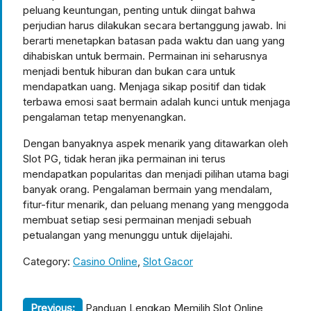
peluang keuntungan, penting untuk diingat bahwa
perjudian harus dilakukan secara bertanggung jawab. Ini
berarti menetapkan batasan pada waktu dan uang yang
dihabiskan untuk bermain. Permainan ini seharusnya
menjadi bentuk hiburan dan bukan cara untuk
mendapatkan uang. Menjaga sikap positif dan tidak
terbawa emosi saat bermain adalah kunci untuk menjaga
pengalaman tetap menyenangkan.
Dengan banyaknya aspek menarik yang ditawarkan oleh
Slot PG, tidak heran jika permainan ini terus
mendapatkan popularitas dan menjadi pilihan utama bagi
banyak orang. Pengalaman bermain yang mendalam,
fitur-fitur menarik, dan peluang menang yang menggoda
membuat setiap sesi permainan menjadi sebuah
petualangan yang menunggu untuk dijelajahi.
Category:
Casino Online
,
Slot Gacor
Post
Previous:
Panduan Lengkap Memilih Slot Online