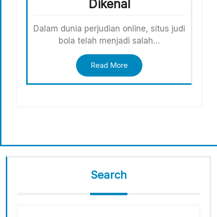
Dikenal
Dalam dunia perjudian online, situs judi
bola telah menjadi salah…
Read More
Search