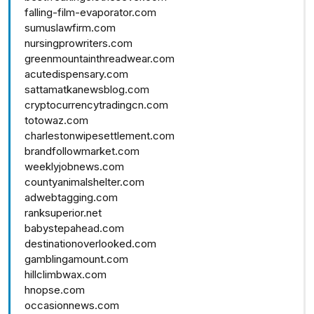
falling-film-evaporator.com
sumuslawfirm.com
nursingprowriters.com
greenmountainthreadwear.com
acutedispensary.com
sattamatkanewsblog.com
cryptocurrencytradingcn.com
totowaz.com
charlestonwipesettlement.com
brandfollowmarket.com
weeklyjobnews.com
countyanimalshelter.com
adwebtagging.com
ranksuperior.net
babystepahead.com
destinationoverlooked.com
gamblingamount.com
hillclimbwax.com
hnopse.com
occasionnews.com