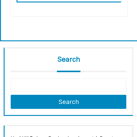
Search
Search