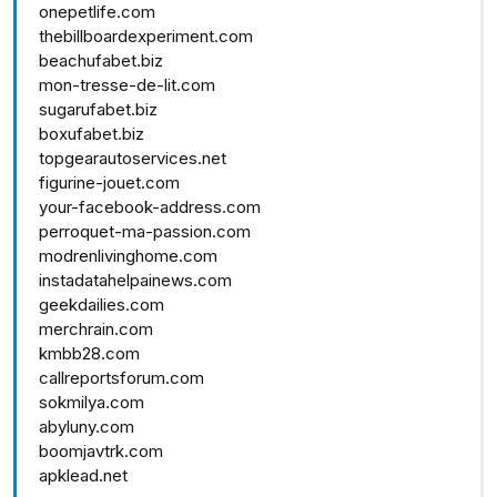
onepetlife.com
thebillboardexperiment.com
beachufabet.biz
mon-tresse-de-lit.com
sugarufabet.biz
boxufabet.biz
topgearautoservices.net
figurine-jouet.com
your-facebook-address.com
perroquet-ma-passion.com
modrenlivinghome.com
instadatahelpainews.com
geekdailies.com
merchrain.com
kmbb28.com
callreportsforum.com
sokmilya.com
abyluny.com
boomjavtrk.com
apklead.net