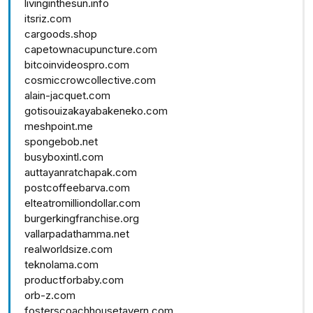
livinginthesun.info
itsriz.com
cargoods.shop
capetownacupuncture.com
bitcoinvideospro.com
cosmiccrowcollective.com
alain-jacquet.com
gotisouizakayabakeneko.com
meshpoint.me
spongebob.net
busyboxintl.com
auttayanratchapak.com
postcoffeebarva.com
elteatromilliondollar.com
burgerkingfranchise.org
vallarpadathamma.net
realworldsize.com
teknolama.com
productforbaby.com
orb-z.com
fosterscoachhousetavern.com