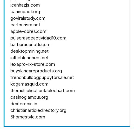
icanhazjs.com
canimpact.org
goviralstudy.com
cartourism.net
apple-cores.com
pulserasdeactividad10.com
barbaracarlotti.com
desktopmining.net
inthebleachers.net
lexapro-rx-store.com
buyskincareproducts.org
frenchbulldogpuppyforsale.net
kogamasquid.com
themultiplicationtablechart.com
casinoglamour.org
dextercoin.io
christianarticledirectory.org
5homestyle.com