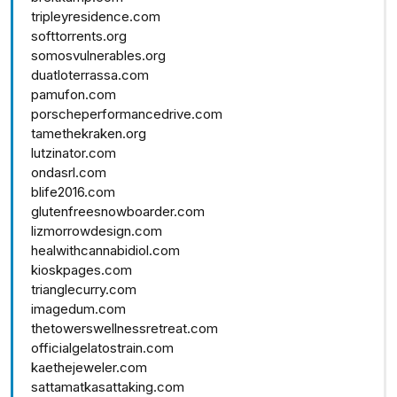
tripleyresidence.com
softtorrents.org
somosvulnerables.org
duatloterrassa.com
pamufon.com
porscheperformancedrive.com
tamethekraken.org
lutzinator.com
ondasrl.com
blife2016.com
glutenfreesnowboarder.com
lizmorrowdesign.com
healwithcannabidiol.com
kioskpages.com
trianglecurry.com
imagedum.com
thetowerswellnessretreat.com
officialgelatostrain.com
kaethejeweler.com
sattamatkasattaking.com