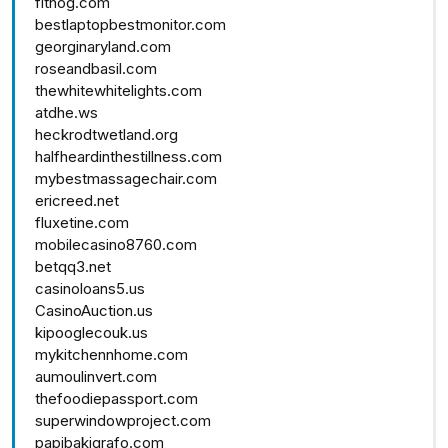
fithog.com
bestlaptopbestmonitor.com
georginaryland.com
roseandbasil.com
thewhitewhitelights.com
atdhe.ws
heckrodtwetland.org
halfheardinthestillness.com
mybestmassagechair.com
ericreed.net
fluxetine.com
mobilecasino8760.com
betqq3.net
casinoloans5.us
CasinoAuction.us
kipooglecouk.us
mykitchennhome.com
aumoulinvert.com
thefoodiepassport.com
superwindowproject.com
papibakigrafo.com