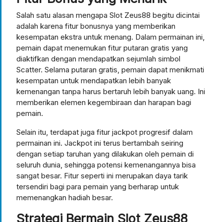
Salah satu alasan mengapa Slot Zeus88 begitu dicintai
adalah karena fitur bonusnya yang memberikan
kesempatan ekstra untuk menang. Dalam permainan ini,
pemain dapat menemukan fitur putaran gratis yang
diaktifkan dengan mendapatkan sejumlah simbol
Scatter. Selama putaran gratis, pemain dapat menikmati
kesempatan untuk mendapatkan lebih banyak
kemenangan tanpa harus bertaruh lebih banyak uang. Ini
memberikan elemen kegembiraan dan harapan bagi
pemain.
Selain itu, terdapat juga fitur jackpot progresif dalam
permainan ini. Jackpot ini terus bertambah seiring
dengan setiap taruhan yang dilakukan oleh pemain di
seluruh dunia, sehingga potensi kemenangannya bisa
sangat besar. Fitur seperti ini merupakan daya tarik
tersendiri bagi para pemain yang berharap untuk
memenangkan hadiah besar.
Strategi Bermain Slot Zeus88