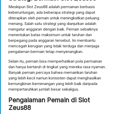
Meskipun Slot Zeus88 adalah permainan berbasis
keberuntungan, ada beberapa strategi yang dapat
diterapkan oleh pemain untuk meningkatkan peluang
menang. Salah satu strategi yang dianjurkan adalah
mengatur anggaran dengan baik. Pemain sebaiknya
menentukan batas maksimum untuk taruhan dan
berpegang pada anggaran tersebut. Ini membantu
mencegah kerugian yang tidak terduga dan menjaga
pengalaman bermain tetap menyenangkan.
Selain itu, pemain bisa memperhatikan pola permainan
dan hanya bertaruh di tingkat yang mereka rasa nyaman.
Banyak pemain percaya bahwa memainkan taruhan
yang lebih kecil namun konsisten dapat menghasilkan
kemungkinan kemenangan yang lebih baik daripada
mempertaruhkan jumlah besar sekaligus.
Pengalaman Pemain di Slot
Zeus88