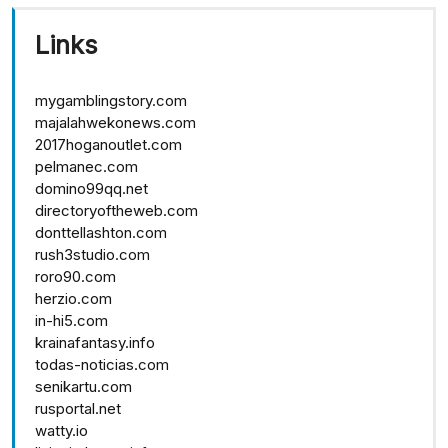
Links
mygamblingstory.com
majalahwekonews.com
2017hoganoutlet.com
pelmanec.com
domino99qq.net
directoryoftheweb.com
donttellashton.com
rush3studio.com
roro90.com
herzio.com
in-hi5.com
krainafantasy.info
todas-noticias.com
senikartu.com
rusportal.net
watty.io