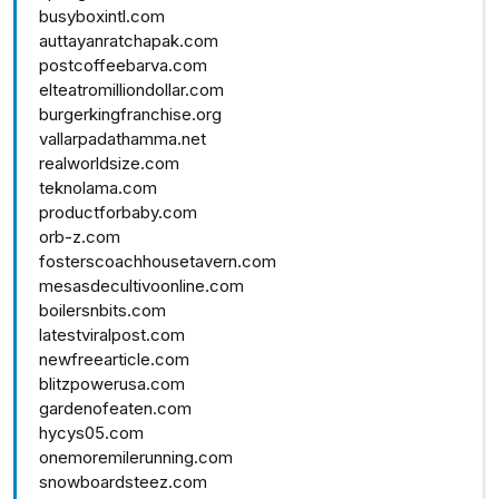
busyboxintl.com
auttayanratchapak.com
postcoffeebarva.com
elteatromilliondollar.com
burgerkingfranchise.org
vallarpadathamma.net
realworldsize.com
teknolama.com
productforbaby.com
orb-z.com
fosterscoachhousetavern.com
mesasdecultivoonline.com
boilersnbits.com
latestviralpost.com
newfreearticle.com
blitzpowerusa.com
gardenofeaten.com
hycys05.com
onemoremilerunning.com
snowboardsteez.com