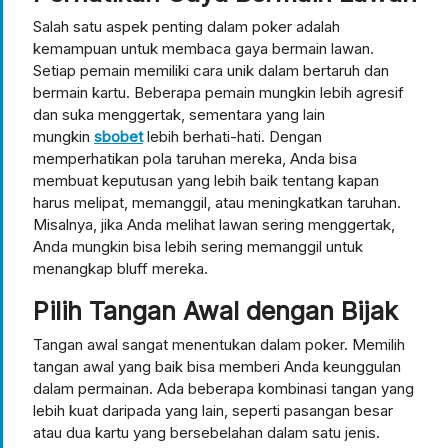
Salah satu aspek penting dalam poker adalah
kemampuan untuk membaca gaya bermain lawan.
Setiap pemain memiliki cara unik dalam bertaruh dan
bermain kartu. Beberapa pemain mungkin lebih agresif
dan suka menggertak, sementara yang lain
mungkin
sbobet
lebih berhati-hati. Dengan
memperhatikan pola taruhan mereka, Anda bisa
membuat keputusan yang lebih baik tentang kapan
harus melipat, memanggil, atau meningkatkan taruhan.
Misalnya, jika Anda melihat lawan sering menggertak,
Anda mungkin bisa lebih sering memanggil untuk
menangkap bluff mereka.
Pilih Tangan Awal dengan Bijak
Tangan awal sangat menentukan dalam poker. Memilih
tangan awal yang baik bisa memberi Anda keunggulan
dalam permainan. Ada beberapa kombinasi tangan yang
lebih kuat daripada yang lain, seperti pasangan besar
atau dua kartu yang bersebelahan dalam satu jenis.