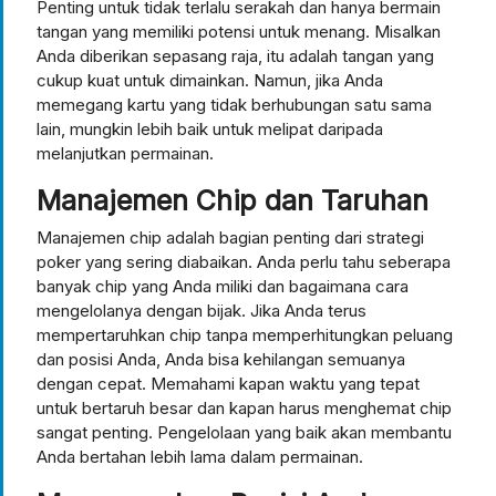
Penting untuk tidak terlalu serakah dan hanya bermain
tangan yang memiliki potensi untuk menang. Misalkan
Anda diberikan sepasang raja, itu adalah tangan yang
cukup kuat untuk dimainkan. Namun, jika Anda
memegang kartu yang tidak berhubungan satu sama
lain, mungkin lebih baik untuk melipat daripada
melanjutkan permainan.
Manajemen Chip dan Taruhan
Manajemen chip adalah bagian penting dari strategi
poker yang sering diabaikan. Anda perlu tahu seberapa
banyak chip yang Anda miliki dan bagaimana cara
mengelolanya dengan bijak. Jika Anda terus
mempertaruhkan chip tanpa memperhitungkan peluang
dan posisi Anda, Anda bisa kehilangan semuanya
dengan cepat. Memahami kapan waktu yang tepat
untuk bertaruh besar dan kapan harus menghemat chip
sangat penting. Pengelolaan yang baik akan membantu
Anda bertahan lebih lama dalam permainan.