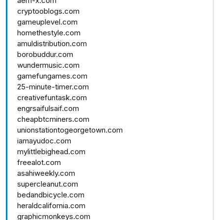
aem-x.com
cryptooblogs.com
gameuplevel.com
homethestyle.com
amuldistribution.com
borobuddur.com
wundermusic.com
gamefungames.com
25-minute-timer.com
creativefuntask.com
engrsaifulsaif.com
cheapbtcminers.com
unionstationtogeorgetown.com
iamayudoc.com
mylittlebighead.com
freealot.com
asahiweekly.com
supercleanut.com
bedandbicycle.com
heraldcalifornia.com
graphicmonkeys.com