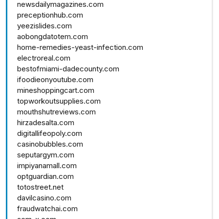
newsdailymagazines.com
preceptionhub.com
yeezislides.com
aobongdatotem.com
home-remedies-yeast-infection.com
electroreal.com
bestofmiami-dadecounty.com
ifoodieonyoutube.com
mineshoppingcart.com
topworkoutsupplies.com
mouthshutreviews.com
hirzadesalta.com
digitallifeopoly.com
casinobubbles.com
seputargym.com
impiyanamall.com
optguardian.com
totostreet.net
davilcasino.com
fraudwatchai.com