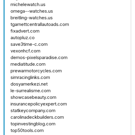
michelewatch.us
omega--watches.us
breitling-watches.us
tgarnettcentrallautoads.com
fixadvert.com
autopluz.co
save3time-c.com
vexonhcf.com
demos-pixelsparadise.com
mediatitude.com
prewarmotorcycles.com
simracinglinks.com
dosyamerkezi.net
le-surrealisme.com
showcasebeauty.com
insurancepolicyexpert.com
statkeycompany.com
carolinadeckbuilders.com
topinvestingblog.com
top50tools.com