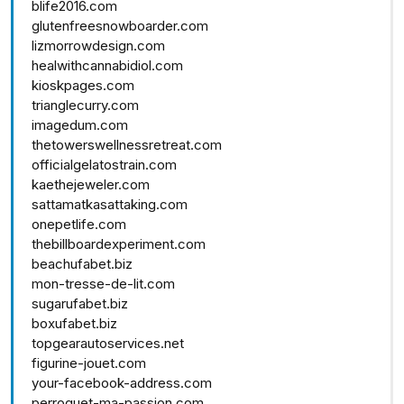
blife2016.com
glutenfreesnowboarder.com
lizmorrowdesign.com
healwithcannabidiol.com
kioskpages.com
trianglecurry.com
imagedum.com
thetowerswellnessretreat.com
officialgelatostrain.com
kaethejeweler.com
sattamatkasattaking.com
onepetlife.com
thebillboardexperiment.com
beachufabet.biz
mon-tresse-de-lit.com
sugarufabet.biz
boxufabet.biz
topgearautoservices.net
figurine-jouet.com
your-facebook-address.com
perroquet-ma-passion.com