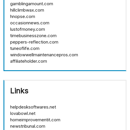
gamblingamount.com
hillclimbwax.com
hnopse.com
occasionnews.com
lustofmoney.com
timebusinesszone.com
peppers-reflection.com
tuneoflife.com
windowwellmaintenancepros.com
affiliateholder.com
Links
helpdesksoftwares.net
lovabowl.net
homeimprovementit.com
newstribunal.com