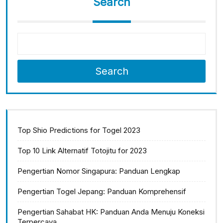
Search
Search
Top Shio Predictions for Togel 2023
Top 10 Link Alternatif Totojitu for 2023
Pengertian Nomor Singapura: Panduan Lengkap
Pengertian Togel Jepang: Panduan Komprehensif
Pengertian Sahabat HK: Panduan Anda Menuju Koneksi
Terpercaya