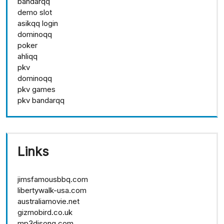
bandarqq
demo slot
asikqq login
dominoqq
poker
ahliqq
pkv
dominoqq
pkv games
pkv bandarqq
Links
jimsfamousbbq.com
libertywalk-usa.com
australiamovie.net
gizmobird.co.uk
mp3djsong.com