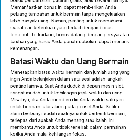
bonus pendaftaran, putaran gratis, atau tawaran lainnya.
Memanfaatkan bonus ini dapat memberikan Anda
peluang tambahan untuk bermain tanpa mengeluarkan
lebih banyak uang. Namun, penting untuk memahami
syarat dan ketentuan yang terkait dengan bonus
tersebut. Terkadang, bonus datang dengan persyaratan
taruhan yang harus Anda penuhi sebelum dapat menarik
kemenangan.
Batasi Waktu dan Uang Bermain
Menetapkan batas waktu bermain dan jumlah uang yang
ingin Anda belanjakan dalam satu sesi adalah langkah
penting lainnya. Saat Anda duduk di depan mesin slot,
sangat mudah untuk kehilangan jejak waktu dan uang.
Misalnya, jika Anda memberi diri Anda waktu satu jam
untuk bermain, atur alarm pada ponsel Anda. Ketika
alarm berbunyi, sudah saatnya untuk berhenti bermain,
terlepas dari apakah Anda menang atau kalah. Ini
membantu Anda untuk tidak terjebak dalam permainan
ketika Anda mulai kehilangan fokus.