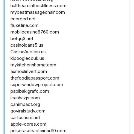
halfheardinthestillness.com
mybestmassagechair.com
ericreed.net
fluxetine.com
mobilecasino8760.com
betqq3.net
casinoloans5.us
CasinoAuction.us
kipooglecouk.us
mykitchennhome.com
aumoulinvert.com
thefoodiepassport.com
superwindowproject.com
papibakigrafo.com
icanhazjs.com
canimpact.org
goviralstudy.com
cartourism.net
apple-cores.com
pulserasdeactividad10.com