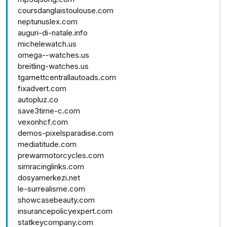
coursdanglaistoulouse.com
neptunuslex.com
auguri-di-natale.info
michelewatch.us
omega--watches.us
breitling-watches.us
tgarnettcentrallautoads.com
fixadvert.com
autopluz.co
save3time-c.com
vexonhcf.com
demos-pixelsparadise.com
mediatitude.com
prewarmotorcycles.com
simracinglinks.com
dosyamerkezi.net
le-surrealisme.com
showcasebeauty.com
insurancepolicyexpert.com
statkeycompany.com