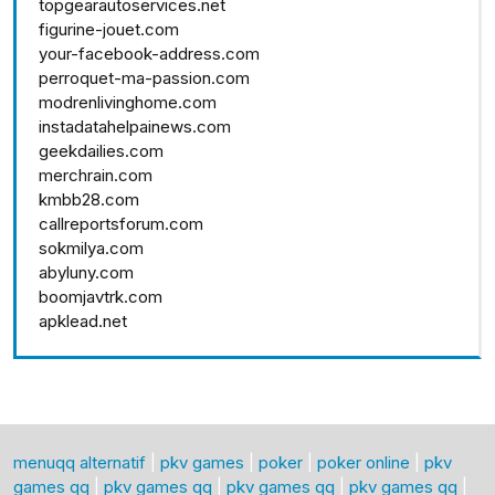
topgearautoservices.net
figurine-jouet.com
your-facebook-address.com
perroquet-ma-passion.com
modrenlivinghome.com
instadatahelpainews.com
geekdailies.com
merchrain.com
kmbb28.com
callreportsforum.com
sokmilya.com
abyluny.com
boomjavtrk.com
apklead.net
menuqq alternatif
|
pkv games
|
poker
|
poker online
|
pkv
games qq
|
pkv games qq
|
pkv games qq
|
pkv games qq
|