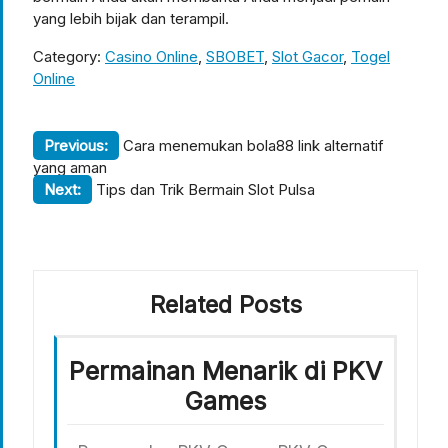
yang lebih bijak dan terampil.
Category:
Casino Online
,
SBOBET
,
Slot Gacor
,
Togel
Online
Post
Previous:
Cara menemukan bola88 link alternatif
yang aman
navigation
Next:
Tips dan Trik Bermain Slot Pulsa
Related Posts
Permainan Menarik di PKV
Games