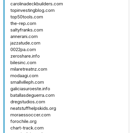
carolinadeckbuilders.com
topinvestingblog.com
top50tools.com
the-rep.com
saltyfranks.com
annerani.com
jazzatude.com
0022pa.com
zeroshare.info
bilesinc.com
milaretreatnz.com
modaagi.com
smallvilleph.com
galiciasuroeste.info
batallasdeguerra.com
dregstudios.com
neatstuffhelpskids.org
moraessoccer.com
forochile.org
chart-track.com