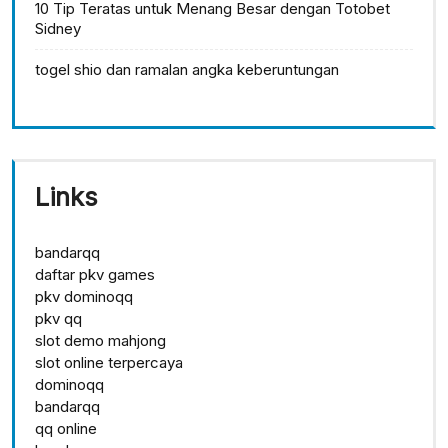
10 Tip Teratas untuk Menang Besar dengan Totobet
Sidney
togel shio dan ramalan angka keberuntungan
Links
bandarqq
daftar pkv games
pkv dominoqq
pkv qq
slot demo mahjong
slot online terpercaya
dominoqq
bandarqq
qq online