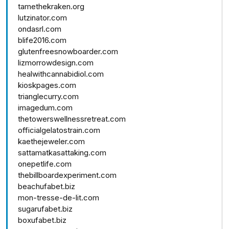
tamethekraken.org
lutzinator.com
ondasrl.com
blife2016.com
glutenfreesnowboarder.com
lizmorrowdesign.com
healwithcannabidiol.com
kioskpages.com
trianglecurry.com
imagedum.com
thetowerswellnessretreat.com
officialgelatostrain.com
kaethejeweler.com
sattamatkasattaking.com
onepetlife.com
thebillboardexperiment.com
beachufabet.biz
mon-tresse-de-lit.com
sugarufabet.biz
boxufabet.biz