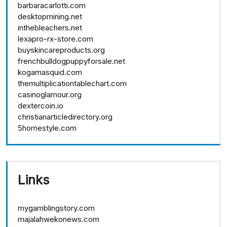
barbaracarlotti.com
desktopmining.net
inthebleachers.net
lexapro-rx-store.com
buyskincareproducts.org
frenchbulldogpuppyforsale.net
kogamasquid.com
themultiplicationtablechart.com
casinoglamour.org
dextercoin.io
christianarticledirectory.org
5homestyle.com
Links
mygamblingstory.com
majalahwekonews.com