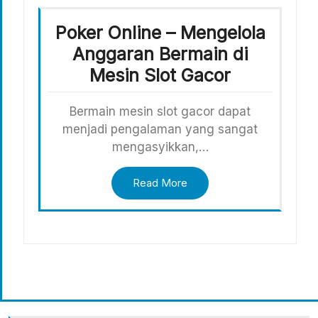
Poker Online – Mengelola
Anggaran Bermain di
Mesin Slot Gacor
Bermain mesin slot gacor dapat
menjadi pengalaman yang sangat
mengasyikkan,…
Read More