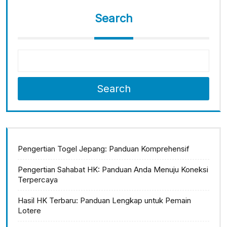
Search
Search
Pengertian Togel Jepang: Panduan Komprehensif
Pengertian Sahabat HK: Panduan Anda Menuju Koneksi
Terpercaya
Hasil HK Terbaru: Panduan Lengkap untuk Pemain
Lotere