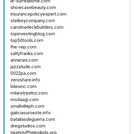
le-surrealisme.com
showcasebeauty.com
insurancepolicyexpert.com
statkeycompany.com
carolinadeckbuilders.com
topinvestingblog.com
top50tools.com
the-rep.com
saltyfranks.com
annerani.com
jazzatude.com
0022pa.com
zeroshare.info
bilesinc.com
milaretreatnz.com
modaagi.com
smallvilleph.com
galiciasuroeste.info
batallasdeguerra.com
dregstudios.com
neatstuffhelpskids.org