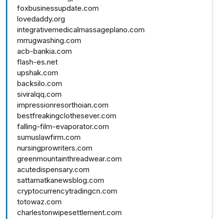
foxbusinessupdate.com
lovedaddy.org
integrativemedicalmassageplano.com
mrrugwashing.com
acb-bankia.com
flash-es.net
upshak.com
backsilo.com
siviralqq.com
impressionresorthoian.com
bestfreakingclothesever.com
falling-film-evaporator.com
sumuslawfirm.com
nursingprowriters.com
greenmountainthreadwear.com
acutedispensary.com
sattamatkanewsblog.com
cryptocurrencytradingcn.com
totowaz.com
charlestonwipesettlement.com