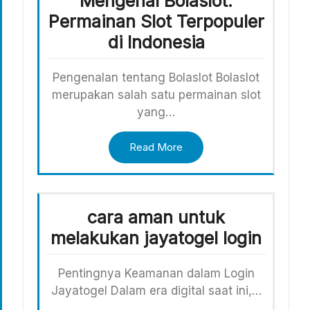
Mengenal Bolaslot:
Permainan Slot Terpopuler
di Indonesia
Pengenalan tentang Bolaslot Bolaslot
merupakan salah satu permainan slot
yang…
Read More
cara aman untuk
melakukan jayatogel login
Pentingnya Keamanan dalam Login
Jayatogel Dalam era digital saat ini,…