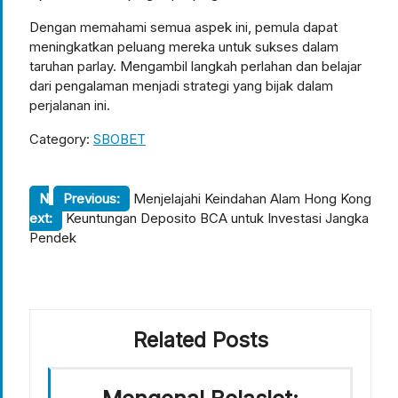
Dengan memahami semua aspek ini, pemula dapat
meningkatkan peluang mereka untuk sukses dalam
taruhan parlay. Mengambil langkah perlahan dan belajar
dari pengalaman menjadi strategi yang bijak dalam
perjalanan ini.
Category:
SBOBET
Post
N
Previous:
Menjelajahi Keindahan Alam Hong Kong
ext:
Keuntungan Deposito BCA untuk Investasi Jangka
navigation
Pendek
Related Posts