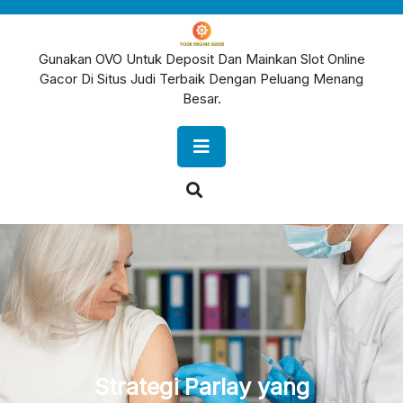
Skip
to
content
Gunakan OVO Untuk Deposit Dan Mainkan Slot Online
Gacor Di Situs Judi Terbaik Dengan Peluang Menang
Besar.
Open
Button
Strategi Parlay yang