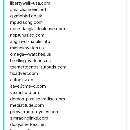
libertywalk-usa.com
australiamovie.net
gizmobird.co.uk
mp3djsong.com
coursdanglaistoulouse.com
neptunuslex.com
auguri-di-natale.info
michelewatch.us
omega--watches.us
breitling-watches.us
tgarnettcentrallautoads.com
fixadvert.com
autopluz.co
save3time-c.com
vexonhcf.com
demos-pixelsparadise.com
mediatitude.com
prewarmotorcycles.com
simracinglinks.com
dosyamerkezi.net