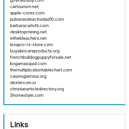
goviralstudy.com
cartourism.net
apple-cores.com
pulserasdeactividad10.com
barbaracarlotti.com
desktopmining.net
inthebleachers.net
lexapro-rx-store.com
buyskincareproducts.org
frenchbulldogpuppyforsale.net
kogamasquid.com
themultiplicationtablechart.com
casinoglamour.org
dextercoin.io
christianarticledirectory.org
5homestyle.com
Links