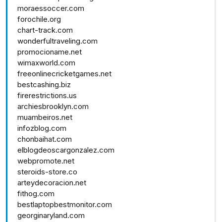
moraessoccer.com
forochile.org
chart-track.com
wonderfultraveling.com
promocioname.net
wimaxworld.com
freeonlinecricketgames.net
bestcashing.biz
firerestrictions.us
archiesbrooklyn.com
muambeiros.net
infozblog.com
chonbaihat.com
elblogdeoscargonzalez.com
webpromote.net
steroids-store.co
arteydecoracion.net
fithog.com
bestlaptopbestmonitor.com
georginaryland.com