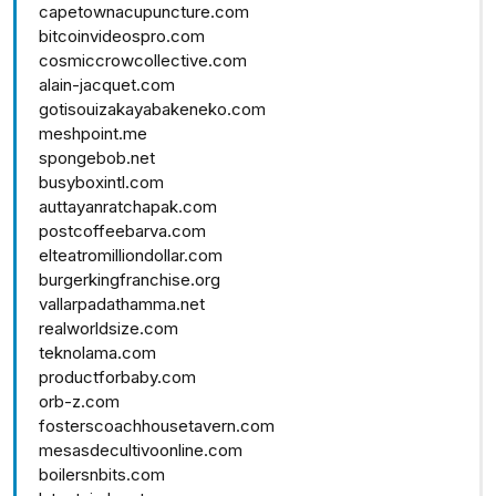
capetownacupuncture.com
bitcoinvideospro.com
cosmiccrowcollective.com
alain-jacquet.com
gotisouizakayabakeneko.com
meshpoint.me
spongebob.net
busyboxintl.com
auttayanratchapak.com
postcoffeebarva.com
elteatromilliondollar.com
burgerkingfranchise.org
vallarpadathamma.net
realworldsize.com
teknolama.com
productforbaby.com
orb-z.com
fosterscoachhousetavern.com
mesasdecultivoonline.com
boilersnbits.com