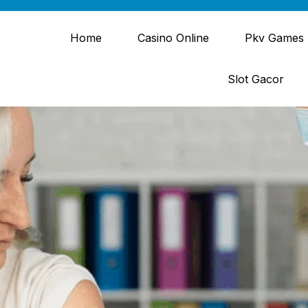
Home
Casino Online
Pkv Games
Slot Gacor