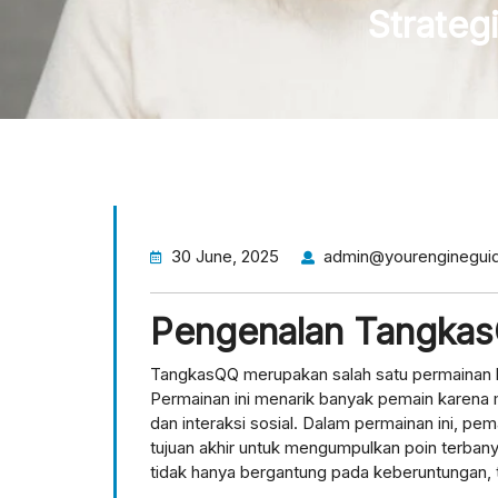
Strateg
30 June, 2025
admin@yourenginegui
Pengenalan Tangka
TangkasQQ merupakan salah satu permainan ka
Permainan ini menarik banyak pemain karena 
dan interaksi sosial. Dalam permainan ini, p
tujuan akhir untuk mengumpulkan poin terba
tidak hanya bergantung pada keberuntungan, t