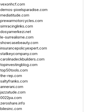
vexonhcf.com
demos-pixelsparadise.com
mediatitude.com
prewarmotorcycles.com
simracinglinks.com
dosyamerkezi.net
le-surrealisme.com
showcasebeauty.com
insurancepolicyexpert.com
statkeycompany.com
carolinadeckbuilders.com
topinvestingblog.com
top50tools.com
the-rep.com
saltyfranks.com
annerani.com
jazzatude.com
0022pa.com
zeroshare.info
bilesinc.com