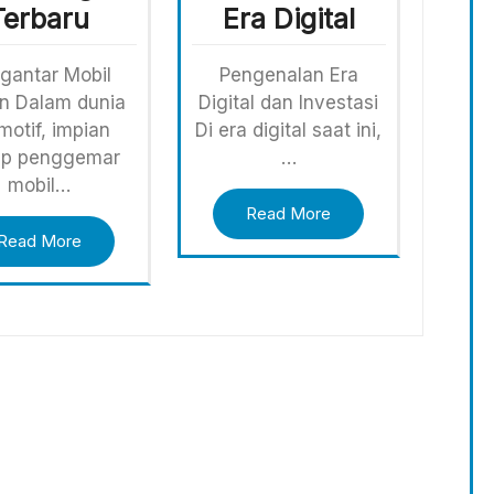
Terbaru
Era Digital
gantar Mobil
Pengenalan Era
an Dalam dunia
Digital dan Investasi
motif, impian
Di era digital saat ini,
ap penggemar
…
mobil…
Read More
Read More