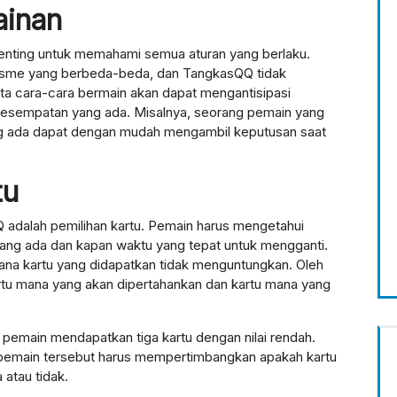
ainan
penting untuk memahami semua aturan yang berlaku.
nisme yang berbeda-beda, dan TangkasQQ tidak
rta cara-cara bermain akan dapat mengantisipasi
kesempatan yang ada. Misalnya, seorang pemain yang
ng ada dapat dengan mudah mengambil keputusan saat
tu
 adalah pemilihan kartu. Pemain harus mengetahui
ang ada dan kapan waktu yang tepat untuk mengganti.
ana kartu yang didapatkan tidak menguntungkan. Oleh
artu mana yang akan dipertahankan dan kartu mana yang
 pemain mendapatkan tiga kartu dengan nilai rendah.
, pemain tersebut harus mempertimbangkan apakah kartu
 atau tidak.