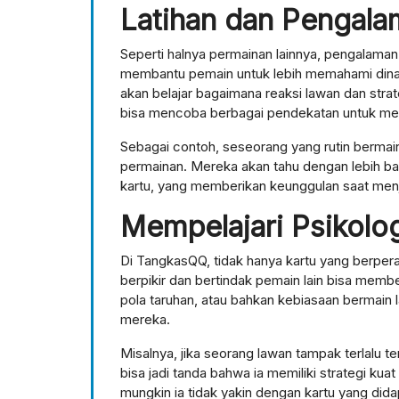
Latihan dan Pengal
Seperti halnya permainan lainnya, pengalaman 
membantu pemain untuk lebih memahami dinam
akan belajar bagaimana reaksi lawan dan strate
bisa mencoba berbagai pendekatan untuk men
Sebagai contoh, seseorang yang rutin bermain
permainan. Mereka akan tahu dengan lebih b
kartu, yang memberikan keunggulan saat menj
Mempelajari Psikolo
Di TangkasQQ, tidak hanya kartu yang berpera
berpikir dan bertindak pemain lain bisa memb
pola taruhan, atau bahkan kebiasaan bermain
mereka.
Misalnya, jika seorang lawan tampak terlalu t
bisa jadi tanda bahwa ia memiliki strategi kuat 
mungkin ia tidak yakin dengan kartu yang dida