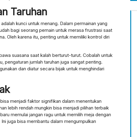
n Taruhan
n adalah kunci untuk menang. Dalam permainan yang
dah bagi seorang pemain untuk merasa frustrasi saat
. Oleh karena itu, penting untuk memiliki kontrol diri
bawa suasana saat kalah berturut-turut. Cobalah untuk
tu, pengaturan jumlah taruhan juga sangat penting.
igunakan dan diatur secara bijak untuk menghindari
jak
isa menjadi faktor signifikan dalam menentukan
n lebih rendah mungkin bisa menjadi pilihan terbaik
 baru memulai jangan ragu untuk memilih meja dengan
a. Ini juga bisa membantu dalam mengumpulkan