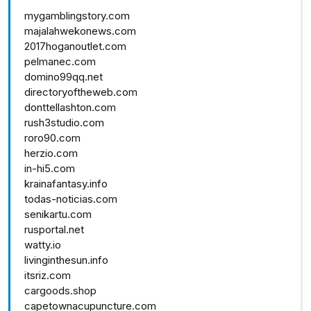
mygamblingstory.com
majalahwekonews.com
2017hoganoutlet.com
pelmanec.com
domino99qq.net
directoryoftheweb.com
donttellashton.com
rush3studio.com
roro90.com
herzio.com
in-hi5.com
krainafantasy.info
todas-noticias.com
senikartu.com
rusportal.net
watty.io
livinginthesun.info
itsriz.com
cargoods.shop
capetownacupuncture.com