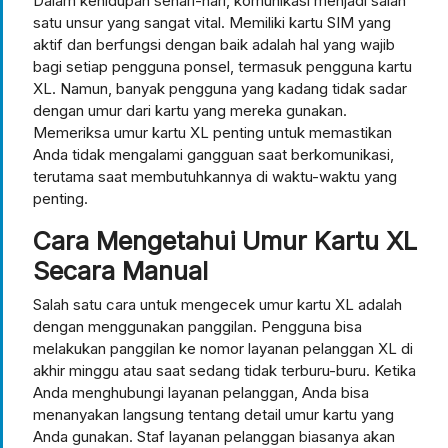
Dalam kehidupan sehari-hari, komunikasi menjadi salah
satu unsur yang sangat vital. Memiliki kartu SIM yang
aktif dan berfungsi dengan baik adalah hal yang wajib
bagi setiap pengguna ponsel, termasuk pengguna kartu
XL. Namun, banyak pengguna yang kadang tidak sadar
dengan umur dari kartu yang mereka gunakan.
Memeriksa umur kartu XL penting untuk memastikan
Anda tidak mengalami gangguan saat berkomunikasi,
terutama saat membutuhkannya di waktu-waktu yang
penting.
Cara Mengetahui Umur Kartu XL
Secara Manual
Salah satu cara untuk mengecek umur kartu XL adalah
dengan menggunakan panggilan. Pengguna bisa
melakukan panggilan ke nomor layanan pelanggan XL di
akhir minggu atau saat sedang tidak terburu-buru. Ketika
Anda menghubungi layanan pelanggan, Anda bisa
menanyakan langsung tentang detail umur kartu yang
Anda gunakan. Staf layanan pelanggan biasanya akan