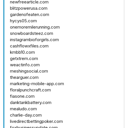
newfreearticle.com
blitzpowerusa.com
gardenofeaten.com
hycys05.com
onemoremilerunning.com
snowboardsteez.com
instagrambioforgirls.com
cashflowxfiles.com
kmbb10.com
getxtrem.com
weactinfo.com
meshingsocial.com
thearguer.com
marketing-mobile-app.com
floralpunchcraft.com
fiasone.com
danktankbattery.com
mealudo.com
charlie-day.com
livedirectbettingpoker.com
foxbusinessupdate.com