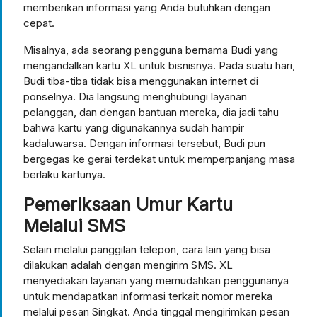
memberikan informasi yang Anda butuhkan dengan
cepat.
Misalnya, ada seorang pengguna bernama Budi yang
mengandalkan kartu XL untuk bisnisnya. Pada suatu hari,
Budi tiba-tiba tidak bisa menggunakan internet di
ponselnya. Dia langsung menghubungi layanan
pelanggan, dan dengan bantuan mereka, dia jadi tahu
bahwa kartu yang digunakannya sudah hampir
kadaluwarsa. Dengan informasi tersebut, Budi pun
bergegas ke gerai terdekat untuk memperpanjang masa
berlaku kartunya.
Pemeriksaan Umur Kartu
Melalui SMS
Selain melalui panggilan telepon, cara lain yang bisa
dilakukan adalah dengan mengirim SMS. XL
menyediakan layanan yang memudahkan penggunanya
untuk mendapatkan informasi terkait nomor mereka
melalui pesan Singkat. Anda tinggal mengirimkan pesan