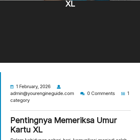
XL
1 February, 2026
admin@yourengineguide.com
0 Comments
1
category
Pentingnya Memeriksa Umur
Kartu XL