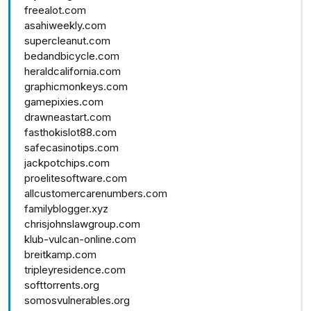
freealot.com
asahiweekly.com
supercleanut.com
bedandbicycle.com
heraldcalifornia.com
graphicmonkeys.com
gamepixies.com
drawneastart.com
fasthokislot88.com
safecasinotips.com
jackpotchips.com
proelitesoftware.com
allcustomercarenumbers.com
familyblogger.xyz
chrisjohnslawgroup.com
klub-vulcan-online.com
breitkamp.com
tripleyresidence.com
softtorrents.org
somosvulnerables.org