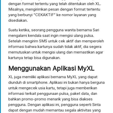
dengan format tertentu yang telah ditentukan oleh XL.
Misalnya, mengirimkan pesan dengan format tertentu
yang berbunyi “CEKAKTIF” ke nomor layanan yang
disediakan.
Suatu ketika, seorang pengguna wanita bernama Sari
mengalami kendala saat ingin mengisi ulang pulsa.
Setelah mengirim SMS untuk cek aktif dan memperoleh
informasi bahwa kartunya sudah tidak aktif, dia segera
memutuskan untuk mengisi ulang dan memastikan agar
kartunya tetap bisa digunakan.
Menggunakan Aplikasi MyXL
XL juga memiliki aplikasi bernama MyXL yang dapat
diunduh di smartphone. Aplikasi ini bukan hanya berguna
untuk mengecek usia kartu, tetapi juga memberikan
informasi terkait penggunaan pulsa, paket data, dan
bahkan promo-promo menarik yang bisa diakses
pengguna. Dengan aplikasi ini, pengguna seperti Sinta
dapat dengan mudah memantau segala aktivitas yang