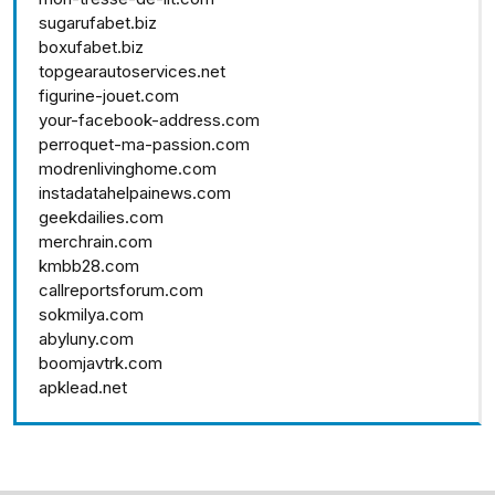
sugarufabet.biz
boxufabet.biz
topgearautoservices.net
figurine-jouet.com
your-facebook-address.com
perroquet-ma-passion.com
modrenlivinghome.com
instadatahelpainews.com
geekdailies.com
merchrain.com
kmbb28.com
callreportsforum.com
sokmilya.com
abyluny.com
boomjavtrk.com
apklead.net