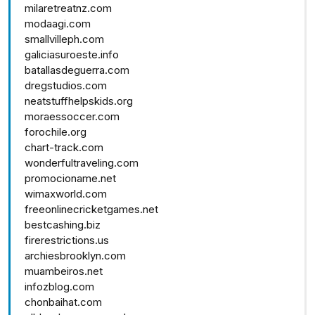
milaretreatnz.com
modaagi.com
smallvilleph.com
galiciasuroeste.info
batallasdeguerra.com
dregstudios.com
neatstuffhelpskids.org
moraessoccer.com
forochile.org
chart-track.com
wonderfultraveling.com
promocioname.net
wimaxworld.com
freeonlinecricketgames.net
bestcashing.biz
firerestrictions.us
archiesbrooklyn.com
muambeiros.net
infozblog.com
chonbaihat.com