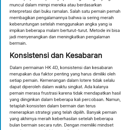
muncul dalam mimpi mereka atau berdasarkan
interpretasi dari buku ramalan. Salah satu pemain pernah
membagikan pengalamannya bahwa ia sering meraih
keberuntungan setelah menggunakan angka yang ia
impikan beberapa malam berturut-turut. Metode ini bisa
jadi menyenangkan dan meningkatkan pengalaman
bermain.
Konsistensi dan Kesabaran
Dalam permainan HK 4D, konsistensi dan kesabaran
merupakan dua faktor penting yang harus dimiliki oleh
setiap pemain. Kemenangan dalam lotere tidak selalu
dapat diperoleh dalam waktu singkat. Ada kalanya
pemain merasa frustrasi karena tidak mendapatkan hasil
yang diinginkan dalam beberapa kali percobaan. Namun,
tetaplah konsisten dalam bermain dan terus
menerapkan strategi yang telah dipilih. Banyak pemain
yang akhirnya meraih keberhasilan setelah beberapa
bulan bermain secara rutin. Dengan memiliki mindset