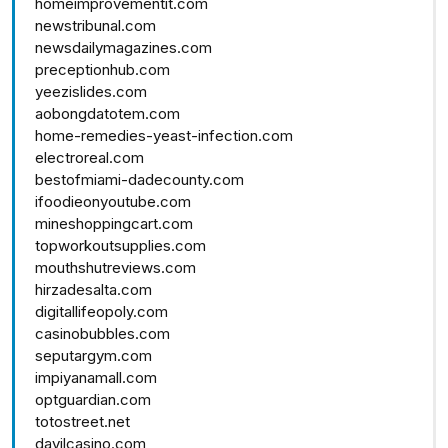
homeimprovementit.com
newstribunal.com
newsdailymagazines.com
preceptionhub.com
yeezislides.com
aobongdatotem.com
home-remedies-yeast-infection.com
electroreal.com
bestofmiami-dadecounty.com
ifoodieonyoutube.com
mineshoppingcart.com
topworkoutsupplies.com
mouthshutreviews.com
hirzadesalta.com
digitallifeopoly.com
casinobubbles.com
seputargym.com
impiyanamall.com
optguardian.com
totostreet.net
davilcasino.com