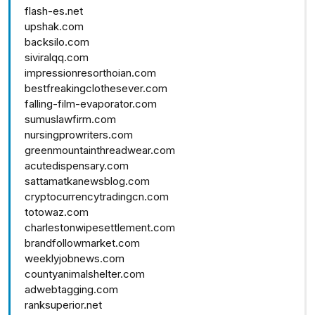
flash-es.net
upshak.com
backsilo.com
siviralqq.com
impressionresorthoian.com
bestfreakingclothesever.com
falling-film-evaporator.com
sumuslawfirm.com
nursingprowriters.com
greenmountainthreadwear.com
acutedispensary.com
sattamatkanewsblog.com
cryptocurrencytradingcn.com
totowaz.com
charlestonwipesettlement.com
brandfollowmarket.com
weeklyjobnews.com
countyanimalshelter.com
adwebtagging.com
ranksuperior.net