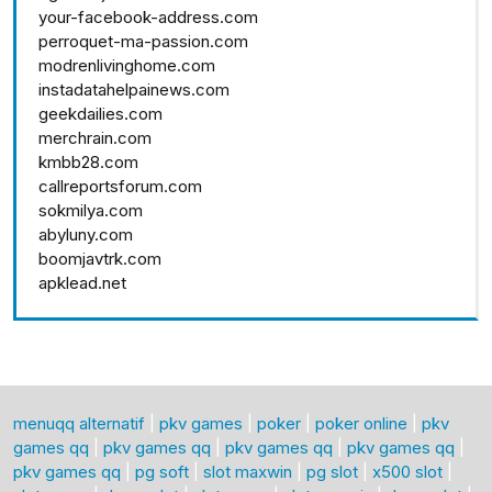
your-facebook-address.com
perroquet-ma-passion.com
modrenlivinghome.com
instadatahelpainews.com
geekdailies.com
merchrain.com
kmbb28.com
callreportsforum.com
sokmilya.com
abyluny.com
boomjavtrk.com
apklead.net
menuqq alternatif
|
pkv games
|
poker
|
poker online
|
pkv
games qq
|
pkv games qq
|
pkv games qq
|
pkv games qq
|
pkv games qq
|
pg soft
|
slot maxwin
|
pg slot
|
x500 slot
|