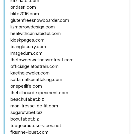
lutzinator.com
ondasrl.com
blife2016.com
glutenfreesnowboarder.com
lizmorrowdesign.com
healwithcannabidiol.com
kioskpages.com
trianglecurry.com
imagedum.com
thetowerswellnessretreat.com
officialgelatostrain.com
kaethejeweler.com
sattamatkasattaking.com
onepetlife.com
thebillboardexperiment.com
beachufabet.biz
mon-tresse-de-lit.com
sugarufabet.biz
boxufabet.biz
topgearautoservices.net
figurine-jouet.com