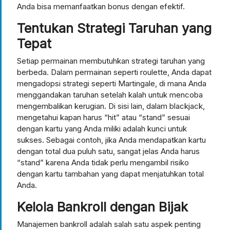
Anda bisa memanfaatkan bonus dengan efektif.
Tentukan Strategi Taruhan yang
Tepat
Setiap permainan membutuhkan strategi taruhan yang
berbeda. Dalam permainan seperti roulette, Anda dapat
mengadopsi strategi seperti Martingale, di mana Anda
menggandakan taruhan setelah kalah untuk mencoba
mengembalikan kerugian. Di sisi lain, dalam blackjack,
mengetahui kapan harus “hit” atau “stand” sesuai
dengan kartu yang Anda miliki adalah kunci untuk
sukses. Sebagai contoh, jika Anda mendapatkan kartu
dengan total dua puluh satu, sangat jelas Anda harus
“stand” karena Anda tidak perlu mengambil risiko
dengan kartu tambahan yang dapat menjatuhkan total
Anda.
Kelola Bankroll dengan Bijak
Manajemen bankroll adalah salah satu aspek penting