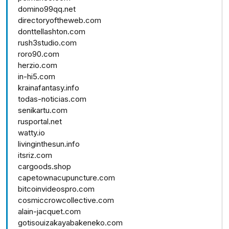
domino99qq.net
directoryoftheweb.com
donttellashton.com
rush3studio.com
roro90.com
herzio.com
in-hi5.com
krainafantasy.info
todas-noticias.com
senikartu.com
rusportal.net
watty.io
livinginthesun.info
itsriz.com
cargoods.shop
capetownacupuncture.com
bitcoinvideospro.com
cosmiccrowcollective.com
alain-jacquet.com
gotisouizakayabakeneko.com