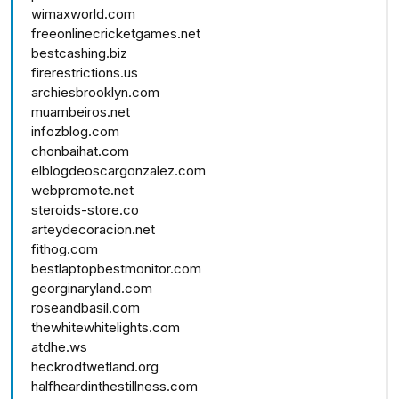
wimaxworld.com
freeonlinecricketgames.net
bestcashing.biz
firerestrictions.us
archiesbrooklyn.com
muambeiros.net
infozblog.com
chonbaihat.com
elblogdeoscargonzalez.com
webpromote.net
steroids-store.co
arteydecoracion.net
fithog.com
bestlaptopbestmonitor.com
georginaryland.com
roseandbasil.com
thewhitewhitelights.com
atdhe.ws
heckrodtwetland.org
halfheardinthestillness.com