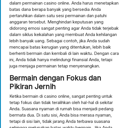
dalam permainan casino online. Anda harus menetapkan
batas dana berapa banyak yang bersedia Anda
pertaruhkan dalam satu sesi permainan dan patuhi
anggaran tersebut. Menghindari keputusan yang
didorong emosi sangat penting agar Anda tidak terjebak
dalam siklus kekalahan yang membuat Anda kehilangan
lebih banyak uang. Sebagai contoh, jika Anda sudah
mencapai batas kerugian yang ditentukan, lebih baik
berhenti bermain dan kembali di lain waktu. Dengan cara
ini, Anda tidak hanya melindungi finansial Anda, tetapi
juga menjaga permainan tetap menyenangkan.
Bermain dengan Fokus dan
Pikiran Jernih
Ketika bermain di casino online, sangat penting untuk
tetap fokus dan tidak teralihkan oleh hal-hal di sekitar
Anda. Suasana nyaman di rumah bisa menjadi pedang
bermata dua. Di satu sisi, Anda bisa merasa nyaman,
tetapi di sisi lain, tidak jarang Anda terbawa suasana
sehingga melupakan batas waktu bermain. Jika Anda