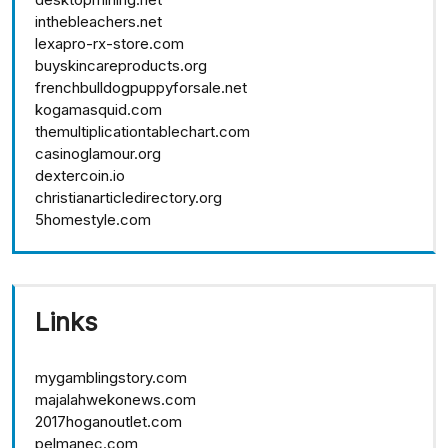
inthebleachers.net
lexapro-rx-store.com
buyskincareproducts.org
frenchbulldogpuppyforsale.net
kogamasquid.com
themultiplicationtablechart.com
casinoglamour.org
dextercoin.io
christianarticledirectory.org
5homestyle.com
Links
mygamblingstory.com
majalahwekonews.com
2017hoganoutlet.com
pelmanec.com