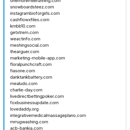
onemoremilerunning.com
snowboardsteez.com
instagrambioforgirls.com
cashflowxfiles.com
kmbb10.com
getxtrem.com
weactinfo.com
meshingsocial.com
thearguer.com
marketing-mobile-app.com
floralpunchcraft.com
fiasone.com
danktankbattery.com
mealudo.com
charlie-day.com
livedirectbettingpoker.com
foxbusinessupdate.com
lovedaddy.org
integrativemedicalmassageplano.com
mrrugwashing.com
acb-bankia.com