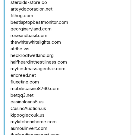
steroids-store.co
arteydecoracion.net
fithog.com
bestlaptopbestmonitor.com
georginaryland.com
roseandbasil.com
thewhitewhitelights.com
atdhe.ws
heckrodtwetland.org
halfheardinthestillness.com
mybestmassagechair.com
ericreed.net
fluxetine.com
mobilecasino8760.com
betqq3.net
casinoloans5.us
CasinoAuction.us
kipooglecouk.us
mykitchennhome.com
aumoulinvert.com
thefoodiepassport.com