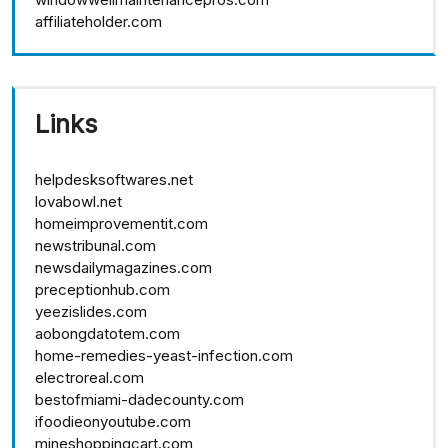
affiliateholder.com
Links
helpdesksoftwares.net
lovabowl.net
homeimprovementit.com
newstribunal.com
newsdailymagazines.com
preceptionhub.com
yeezislides.com
aobongdatotem.com
home-remedies-yeast-infection.com
electroreal.com
bestofmiami-dadecounty.com
ifoodieonyoutube.com
mineshoppingcart.com