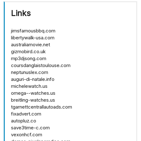
Links
jimsfamousbbq.com
libertywalk-usa.com
australiamovie.net
gizmobird.co.uk
mp3djsong.com
coursdanglaistoulouse.com
neptunuslex.com
auguri-di-natale.info
michelewatch.us
omega--watches.us
breitling-watches.us
tgarnettcentrallautoads.com
fixadvert.com
autopluz.co
save3time-c.com
vexonhcf.com