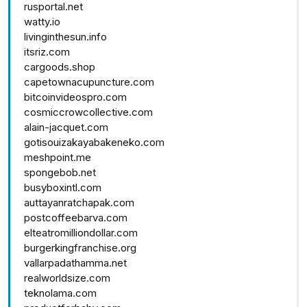
rusportal.net
watty.io
livinginthesun.info
itsriz.com
cargoods.shop
capetownacupuncture.com
bitcoinvideospro.com
cosmiccrowcollective.com
alain-jacquet.com
gotisouizakayabakeneko.com
meshpoint.me
spongebob.net
busyboxintl.com
auttayanratchapak.com
postcoffeebarva.com
elteatromilliondollar.com
burgerkingfranchise.org
vallarpadathamma.net
realworldsize.com
teknolama.com