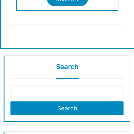
Search
Search