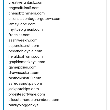
creativefuntask.com
engrsaifulsaif.com
cheapbtcminers.com
unionstationtogeorgetown.com
iamayudoc.com
mylittlebighead.com
freealot.com
asahiweekly.com
supercleanut.com
bedandbicycle.com
heraldcalifornia.com
graphicmonkeys.com
gamepixies.com
drawneastart.com
fasthokislot88.com
safecasinotips.com
jackpotchips.com
proelitesoftware.com
allcustomercarenumbers.com
familyblogger.xyz