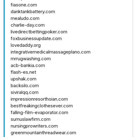
fiasone.com
danktankbattery.com
mealudo.com
charlie-day.com
livedirectbettingpoker.com
foxbusinessupdate.com
lovedaddy.org
integrativemedicalmassageplano.com
mrrugwashing.com
acb-bankia.com
flash-es.net
upshak.com
backsilo.com
siviralqq.com
impressionresorthoian.com
bestfreakingclothesever.com
falling-film-evaporator.com
sumuslawfirm.com
nursingprowriters.com
greenmountainthreadwear.com