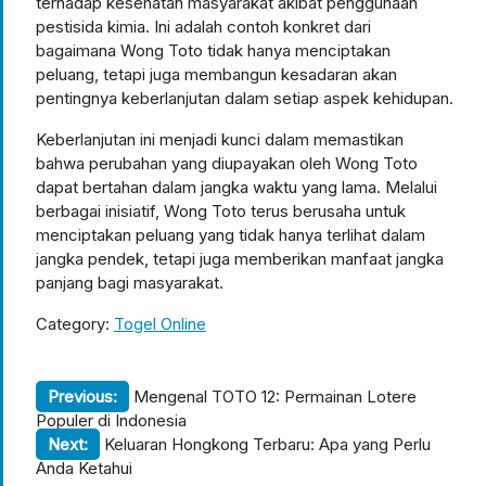
terhadap kesehatan masyarakat akibat penggunaan
pestisida kimia. Ini adalah contoh konkret dari
bagaimana Wong Toto tidak hanya menciptakan
peluang, tetapi juga membangun kesadaran akan
pentingnya keberlanjutan dalam setiap aspek kehidupan.
Keberlanjutan ini menjadi kunci dalam memastikan
bahwa perubahan yang diupayakan oleh Wong Toto
dapat bertahan dalam jangka waktu yang lama. Melalui
berbagai inisiatif, Wong Toto terus berusaha untuk
menciptakan peluang yang tidak hanya terlihat dalam
jangka pendek, tetapi juga memberikan manfaat jangka
panjang bagi masyarakat.
Category:
Togel Online
Post
Previous:
Mengenal TOTO 12: Permainan Lotere
Populer di Indonesia
navigation
Next:
Keluaran Hongkong Terbaru: Apa yang Perlu
Anda Ketahui