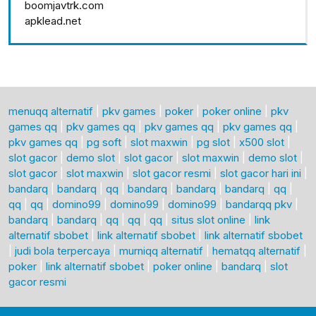
boomjavtrk.com
apklead.net
menuqq alternatif
|
pkv games
|
poker
|
poker online
|
pkv
games qq
|
pkv games qq
|
pkv games qq
|
pkv games qq
|
pkv games qq
|
pg soft
|
slot maxwin
|
pg slot
|
x500 slot
|
slot gacor
|
demo slot
|
slot gacor
|
slot maxwin
|
demo slot
|
slot gacor
|
slot maxwin
|
slot gacor resmi
|
slot gacor hari ini
|
bandarq
|
bandarq
|
qq
|
bandarq
|
bandarq
|
bandarq
|
qq
|
qq
|
qq
|
domino99
|
domino99
|
domino99
|
bandarqq pkv
|
bandarq
|
bandarq
|
qq
|
qq
|
qq
|
situs slot online
|
link
alternatif sbobet
|
link alternatif sbobet
|
link alternatif sbobet
|
judi bola terpercaya
|
murniqq alternatif
|
hematqq alternatif
|
poker
|
link alternatif sbobet
|
poker online
|
bandarq
|
slot
gacor resmi