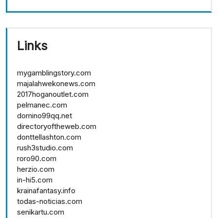
Links
mygamblingstory.com
majalahwekonews.com
2017hoganoutlet.com
pelmanec.com
domino99qq.net
directoryoftheweb.com
donttellashton.com
rush3studio.com
roro90.com
herzio.com
in-hi5.com
krainafantasy.info
todas-noticias.com
senikartu.com