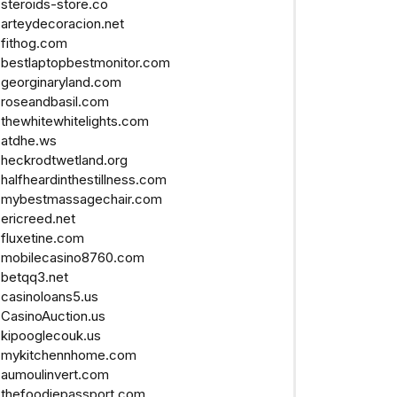
steroids-store.co
arteydecoracion.net
fithog.com
bestlaptopbestmonitor.com
georginaryland.com
roseandbasil.com
thewhitewhitelights.com
atdhe.ws
heckrodtwetland.org
halfheardinthestillness.com
mybestmassagechair.com
ericreed.net
fluxetine.com
mobilecasino8760.com
betqq3.net
casinoloans5.us
CasinoAuction.us
kipooglecouk.us
mykitchennhome.com
aumoulinvert.com
thefoodiepassport.com