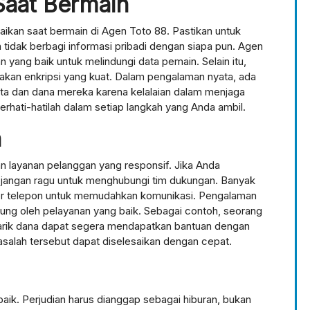
aat Bermain
aikan saat bermain di Agen Toto 88. Pastikan untuk
tidak berbagi informasi pribadi dengan siapa pun. Agen
 yang baik untuk melindungi data pemain. Selain itu,
nakan enkripsi yang kuat. Dalam pengalaman nyata, ada
ta dan dana mereka karena kelalaian dalam menjaga
berhati-hatilah dalam setiap langkah yang Anda ambil.
n
 layanan pelanggan yang responsif. Jika Anda
 jangan ragu untuk menghubungi tim dukungan. Banyak
mor telepon untuk memudahkan komunikasi. Pengalaman
ung oleh pelayanan yang baik. Sebagai contoh, seorang
arik dana dapat segera mendapatkan bantuan dengan
salah tersebut dapat diselesaikan dengan cepat.
baik. Perjudian harus dianggap sebagai hiburan, bukan