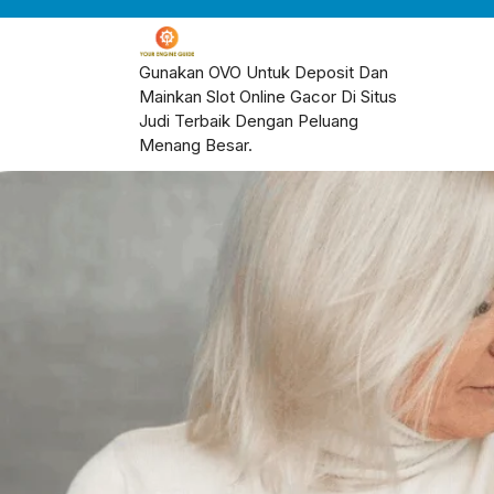
Skip
to
content
Gunakan OVO Untuk Deposit Dan
Mainkan Slot Online Gacor Di Situs
Judi Terbaik Dengan Peluang
Menang Besar.