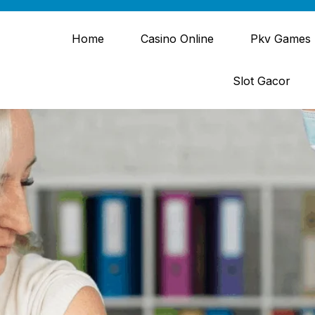
Home
Casino Online
Pkv Games
Slot Gacor