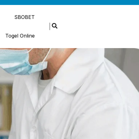
SBOBET
Togel Online