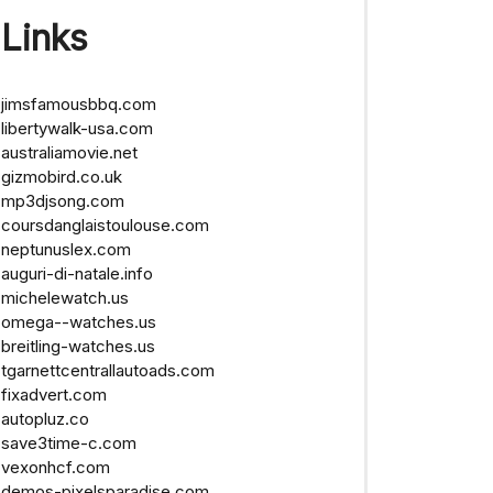
Links
jimsfamousbbq.com
libertywalk-usa.com
australiamovie.net
gizmobird.co.uk
mp3djsong.com
coursdanglaistoulouse.com
neptunuslex.com
auguri-di-natale.info
michelewatch.us
omega--watches.us
breitling-watches.us
tgarnettcentrallautoads.com
fixadvert.com
autopluz.co
save3time-c.com
vexonhcf.com
demos-pixelsparadise.com