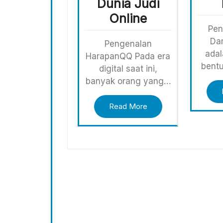
Dunia Judi
Online
Pen
Da
Pengenalan
adal
HarapanQQ Pada era
bent
digital saat ini,
banyak orang yang…
Read More