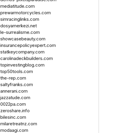
mediatitude.com
prewarmotorcycles.com
simracinglinks.com
dosyamerkezi.net
le-surrealisme.com
showcasebeauty.com
insurancepolicyexpert.com
statkeycompany.com
carolinadeckbuilders.com
topinvestingblog.com
top50tools.com
the-rep.com
saltyfranks.com
annerani.com
jazzatude.com
0022pa.com
zeroshare.info
bilesinc.com
milaretreatnz.com
modaagi.com