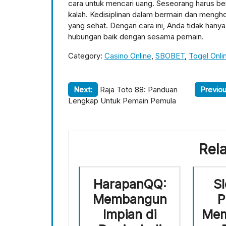
cara untuk mencari uang. Seseorang harus be
kalah. Kedisiplinan dalam bermain dan mengho
yang sehat. Dengan cara ini, Anda tidak han
hubungan baik dengan sesama pemain.
Category:
Casino Online
,
SBOBET
,
Togel Onli
Post
Next:
Raja Toto 88: Panduan
Previou
Lengkap Untuk Pemain Pemula
navigation
Rel
HarapanQQ:
Sl
Membangun
P
Impian di
Mem