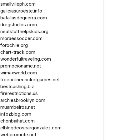
smallvilleph.com
galiciasuroeste.info
batallasdeguerra.com
dregstudios.com
neatstuffhelpskids.org
moraessoccer.com
forochile.org
chart-track.com
wonderfultraveling.com
promocioname.net
wimaxworld.com
freeonlinecricketgames.net
bestcashing.biz
firerestrictions.us
archiesbrooklyn.com
muambeiros.net
infozblog.com
chonbaihat.com
elblogdeoscargonzalez.com
webpromote.net