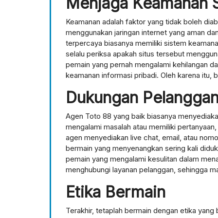
Menjaga Keamanan S
Keamanan adalah faktor yang tidak boleh diab
menggunakan jaringan internet yang aman dan 
terpercaya biasanya memiliki sistem keamanan
selalu periksa apakah situs tersebut menggu
pemain yang pernah mengalami kehilangan da
keamanan informasi pribadi. Oleh karena itu, 
Dukungan Pelangga
Agen Toto 88 yang baik biasanya menyediakan
mengalami masalah atau memiliki pertanyaan,
agen menyediakan live chat, email, atau no
bermain yang menyenangkan sering kali diduk
pemain yang mengalami kesulitan dalam men
menghubungi layanan pelanggan, sehingga ma
Etika Bermain
Terakhir, tetaplah bermain dengan etika yang 