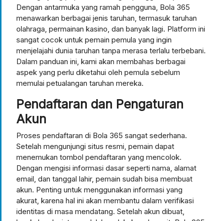
Dengan antarmuka yang ramah pengguna, Bola 365
menawarkan berbagai jenis taruhan, termasuk taruhan
olahraga, permainan kasino, dan banyak lagi. Platform ini
sangat cocok untuk pemain pemula yang ingin
menjelajahi dunia taruhan tanpa merasa terlalu terbebani.
Dalam panduan ini, kami akan membahas berbagai
aspek yang perlu diketahui oleh pemula sebelum
memulai petualangan taruhan mereka.
Pendaftaran dan Pengaturan
Akun
Proses pendaftaran di Bola 365 sangat sederhana.
Setelah mengunjungi situs resmi, pemain dapat
menemukan tombol pendaftaran yang mencolok.
Dengan mengisi informasi dasar seperti nama, alamat
email, dan tanggal lahir, pemain sudah bisa membuat
akun. Penting untuk menggunakan informasi yang
akurat, karena hal ini akan membantu dalam verifikasi
identitas di masa mendatang. Setelah akun dibuat,