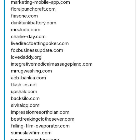
marketing-mobile-app.com
floralpunchcraft.com
fiasone.com
danktankbattery.com
mealudo.com
charlie-day.com
livedirectbettingpoker.com
foxbusinessupdate.com
lovedaddy.org
integrativemedicalmassageplano.com
mrrugwashing.com
acb-bankia.com
flash-es.net
upshak.com
backsilo.com
siviralqq.com
impressionresorthoian.com
bestfreakingclothesever.com
falling-film-evaporator.com
sumuslawfirm.com
nursingprowriters.com