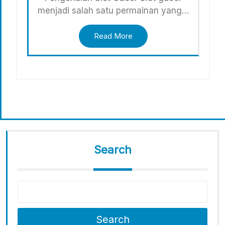
menjadi salah satu permainan yang…
Read More
Search
Search