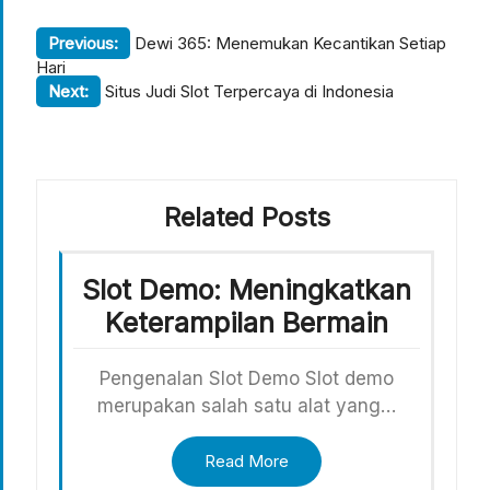
Post
Previous:
Dewi 365: Menemukan Kecantikan Setiap
Hari
navigation
Next:
Situs Judi Slot Terpercaya di Indonesia
Related Posts
Slot Demo: Meningkatkan
Keterampilan Bermain
Pengenalan Slot Demo Slot demo
merupakan salah satu alat yang…
Read More