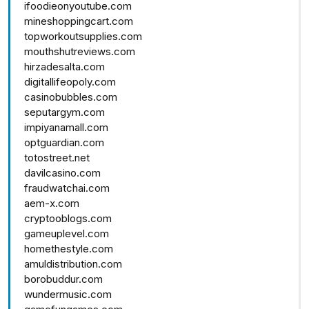
ifoodieonyoutube.com
mineshoppingcart.com
topworkoutsupplies.com
mouthshutreviews.com
hirzadesalta.com
digitallifeopoly.com
casinobubbles.com
seputargym.com
impiyanamall.com
optguardian.com
totostreet.net
davilcasino.com
fraudwatchai.com
aem-x.com
cryptooblogs.com
gameuplevel.com
homethestyle.com
amuldistribution.com
borobuddur.com
wundermusic.com