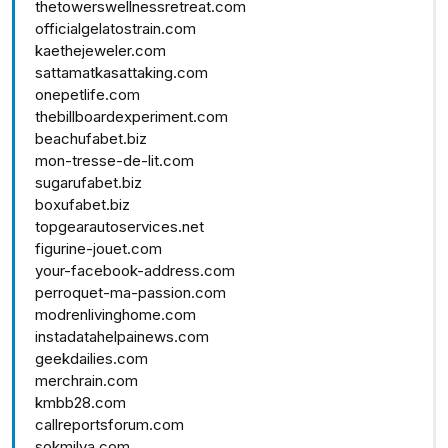
thetowerswellnessretreat.com
officialgelatostrain.com
kaethejeweler.com
sattamatkasattaking.com
onepetlife.com
thebillboardexperiment.com
beachufabet.biz
mon-tresse-de-lit.com
sugarufabet.biz
boxufabet.biz
topgearautoservices.net
figurine-jouet.com
your-facebook-address.com
perroquet-ma-passion.com
modrenlivinghome.com
instadatahelpainews.com
geekdailies.com
merchrain.com
kmbb28.com
callreportsforum.com
sokmilya.com