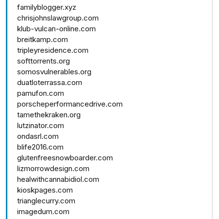
familyblogger.xyz
chrisjohnslawgroup.com
klub-vulcan-online.com
breitkamp.com
tripleyresidence.com
softtorrents.org
somosvulnerables.org
duatloterrassa.com
pamufon.com
porscheperformancedrive.com
tamethekraken.org
lutzinator.com
ondasrl.com
blife2016.com
glutenfreesnowboarder.com
lizmorrowdesign.com
healwithcannabidiol.com
kioskpages.com
trianglecurry.com
imagedum.com