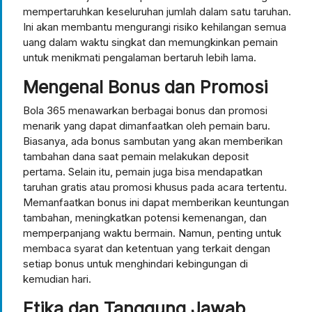
mempertaruhkan keseluruhan jumlah dalam satu taruhan.
Ini akan membantu mengurangi risiko kehilangan semua
uang dalam waktu singkat dan memungkinkan pemain
untuk menikmati pengalaman bertaruh lebih lama.
Mengenal Bonus dan Promosi
Bola 365 menawarkan berbagai bonus dan promosi
menarik yang dapat dimanfaatkan oleh pemain baru.
Biasanya, ada bonus sambutan yang akan memberikan
tambahan dana saat pemain melakukan deposit
pertama. Selain itu, pemain juga bisa mendapatkan
taruhan gratis atau promosi khusus pada acara tertentu.
Memanfaatkan bonus ini dapat memberikan keuntungan
tambahan, meningkatkan potensi kemenangan, dan
memperpanjang waktu bermain. Namun, penting untuk
membaca syarat dan ketentuan yang terkait dengan
setiap bonus untuk menghindari kebingungan di
kemudian hari.
Etika dan Tanggung Jawab