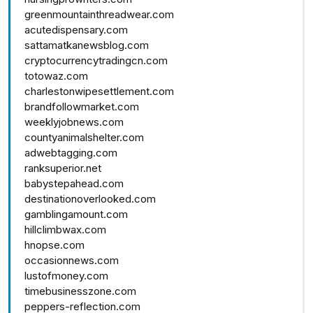
greenmountainthreadwear.com
acutedispensary.com
sattamatkanewsblog.com
cryptocurrencytradingcn.com
totowaz.com
charlestonwipesettlement.com
brandfollowmarket.com
weeklyjobnews.com
countyanimalshelter.com
adwebtagging.com
ranksuperior.net
babystepahead.com
destinationoverlooked.com
gamblingamount.com
hillclimbwax.com
hnopse.com
occasionnews.com
lustofmoney.com
timebusinesszone.com
peppers-reflection.com