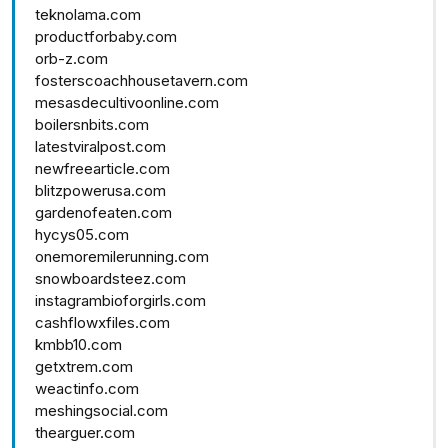
teknolama.com
productforbaby.com
orb-z.com
fosterscoachhousetavern.com
mesasdecultivoonline.com
boilersnbits.com
latestviralpost.com
newfreearticle.com
blitzpowerusa.com
gardenofeaten.com
hycys05.com
onemoremilerunning.com
snowboardsteez.com
instagrambioforgirls.com
cashflowxfiles.com
kmbb10.com
getxtrem.com
weactinfo.com
meshingsocial.com
thearguer.com