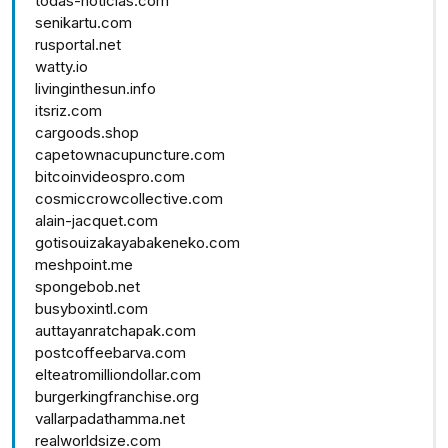
todas-noticias.com
senikartu.com
rusportal.net
watty.io
livinginthesun.info
itsriz.com
cargoods.shop
capetownacupuncture.com
bitcoinvideospro.com
cosmiccrowcollective.com
alain-jacquet.com
gotisouizakayabakeneko.com
meshpoint.me
spongebob.net
busyboxintl.com
auttayanratchapak.com
postcoffeebarva.com
elteatromilliondollar.com
burgerkingfranchise.org
vallarpadathamma.net
realworldsize.com