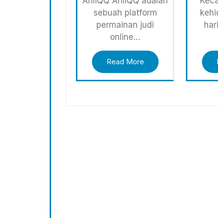
AhliQQ AhliQQ adalah
Keca
sebuah platform
kehi
permainan judi
har
online…
Read More