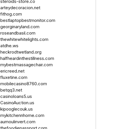
steroids-store.co
arteydecoracion.net
fithog.com
bestlaptopbestmonitor.com
georginaryland.com
roseandbasil.com
thewhitewhitelights.com
atdhe.ws
heckrodtwetland.org
halfheardinthestillness.com
mybestmassagechair.com
ericreed.net
fluxetine.com
mobilecasino8760.com
betqq3.net
casinoloans5.us
CasinoAuction.us
kipooglecouk.us
mykitchennhome.com
aumoulinvert.com
thefoodiepassport.com