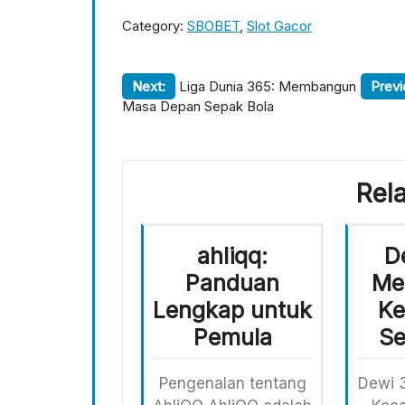
Category:
SBOBET
,
Slot Gacor
Post
Next:
Liga Dunia 365: Membangun
Previ
Masa Depan Sepak Bola
navigation
Rel
ahliqq:
D
Panduan
Me
Lengkap untuk
Ke
Pemula
Se
Pengenalan tentang
Dewi 3