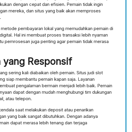
kukan dengan cepat dan efisien. Pemain tidak ingin
an mereka, dan situs yang baik akan memproses
.
n metode pembayaran lokal yang memudahkan pemain di
digital. Hal ini membuat proses transaksi lebih nyaman
ktu pemrosesan juga penting agar pemain tidak merasa
 yang Responsif
 sering kali diabaikan oleh pemain. Situs judi slot
yang siap membantu pemain kapan saja. Layanan
embuat pengalaman bermain menjadi lebih baik. Pemain
tanyaan dapat dengan mudah menghubungi tim dukungan
il, atau telepon.
endala saat melakukan deposit atau penarikan
n yang baik sangat dibutuhkan. Dengan adanya
main dapat merasa lebih tenang dan terjaga