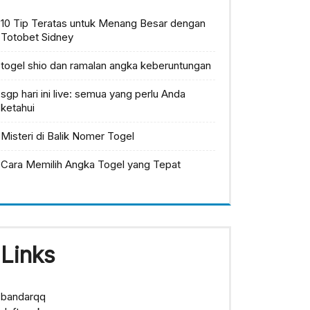
10 Tip Teratas untuk Menang Besar dengan
Totobet Sidney
togel shio dan ramalan angka keberuntungan
sgp hari ini live: semua yang perlu Anda
ketahui
Misteri di Balik Nomer Togel
Cara Memilih Angka Togel yang Tepat
Links
bandarqq